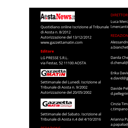
DIRETTOR
Luca Merc
l.mercant
Quotidiano online Iscrizione al Tribunale
di Aosta n. 8/2012
REDAZIO
Autorizzazione del 13/12/2012
Alessandr
www.gazzettamatin.com
a.bianche
Editore
Danila Ch
LG PRESSE S.R.L.
d.chenal@
via Festaz, 52 11100 AOSTA
Erika Davi
e.david@g
Settimanale del Lunedì. Iscrizione al
Tribunale di Aosta n. 9/2002
Davide Pel
Autorizzazione del 20/05/2002
d.pellegr
Cinzia Ti
c.timpan
Settimanale del Sabato. Iscrizione al
Tribunale di Aosta n.4 del 4/10/2016
Arianna P
a.papalia