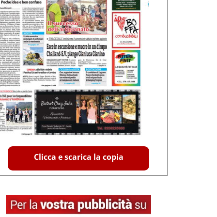
Clicca e scarica la copia