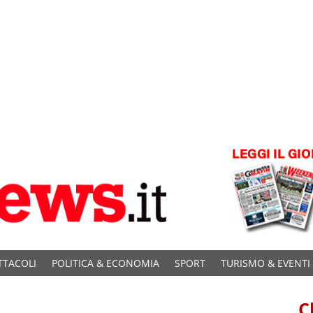
TTACOLI
POLITICA & ECONOMIA
SPORT
TURISMO & EVENTI
C