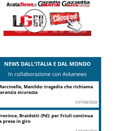
NEWS DALL'ITALIA E DAL MONDO
In collaborazione con Askanews
cciaierie Valbruna, Bitonci: trovato punto
i equilibrio
il 07/08/2026
Coin, accordo con sindacati su
piano risanamento e rilancio
il 07/08/2026