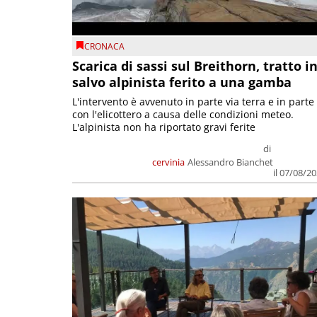
CRONACA
Scarica di sassi sul Breithorn, tratto i
salvo alpinista ferito a una gamba
L'intervento è avvenuto in parte via terra e in parte
con l'elicottero a causa delle condizioni meteo.
L'alpinista non ha riportato gravi ferite
di
cervinia
Alessandro Bianchet
il 07/08/2