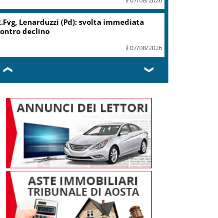
Migranti, Meloni: non c’è
spazio in Ue per chi alimenta
immigrazione clandestina
il 07/08/2026
❮
❯