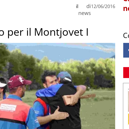
di
il
12/06/2016
n
news
 per il Montjovet I
C