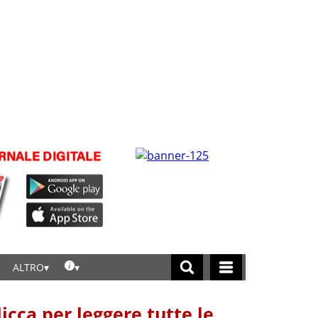
ALTRO
licca per leggere tutte le