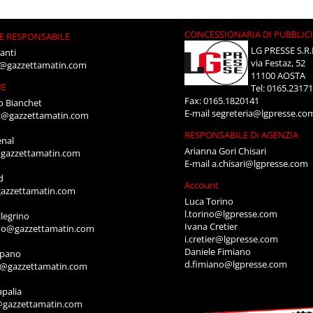
CONCESSIONARIA DI PUBBLIC
E RESPONSABILE
LG PRESSE S.R.
anti
via Festaz, 52
i@gazzettamatin.com
11100 AOSTA
NE
Tel: 0165.2317
Fax: 0165.1820141
o Bianchet
E-mail
segreteria@lgpresse.co
t@gazzettamatin.com
RESPONSABILE DI AGENZIA
enal
Arianna Gori Chisari
gazzettamatin.com
E-mail
a.chisari@lgpresse.com
d
Account
azzettamatin.com
Luca Torino
l.torino@lgpresse.com
legrino
Ivana Cretier
ino@gazzettamatin.com
i.cretier@lgpresse.com
Daniele Fimiano
mpano
d.fimiano@lgpresse.com
o@gazzettamatin.com
apalia
@gazzettamatin.com