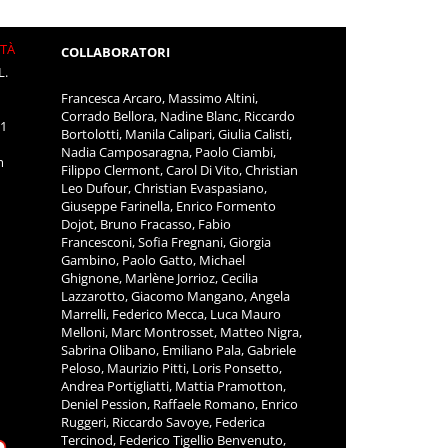
ITÀ
COLLABORATORI
L.
Francesca Arcaro, Massimo Altini,
Corrado Bellora, Nadine Blanc, Riccardo
11
Bortolotti, Manila Calipari, Giulia Calisti,
Nadia Camposaragna, Paolo Ciambi,
m
Filippo Clermont, Carol Di Vito, Christian
Leo Dufour, Christian Evaspasiano,
Giuseppe Farinella, Enrico Formento
Dojot, Bruno Fracasso, Fabio
Francesconi, Sofia Fregnani, Giorgia
Gambino, Paolo Gatto, Michael
Ghignone, Marlène Jorrioz, Cecilia
Lazzarotto, Giacomo Mangano, Angela
Marrelli, Federico Mecca, Luca Mauro
Melloni, Marc Montrosset, Matteo Nigra,
Sabrina Olibano, Emiliano Pala, Gabriele
Peloso, Maurizio Pitti, Loris Ponsetto,
Andrea Portigliatti, Mattia Pramotton,
Deniel Pession, Raffaele Romano, Enrico
Ruggeri, Riccardo Savoye, Federica
Tercinod, Federico Tigellio Benvenuto,