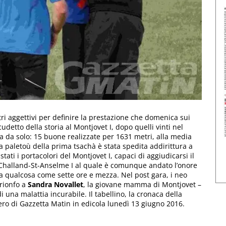
i aggettivi per definire la prestazione che domenica sui
udetto della storia al Montjovet I, dopo quelli vinti nel
 da solo: 15 buone realizzate per 1631 metri, alla media
ma paletoù della prima tsachà è stata spedita addirittura a
stati i portacolori del Montjovet I, capaci di aggiudicarsi il
Challand-St-Anselme I al quale è comunque andato l’onore
a qualcosa come sette ore e mezza. Nel post gara, i neo
rionfo a
Sandra Novallet
, la giovane mamma di Montjovet –
una malattia incurabile. Il tabellino, la cronaca della
umero di Gazzetta Matin in edicola lunedì 13 giugno 2016.