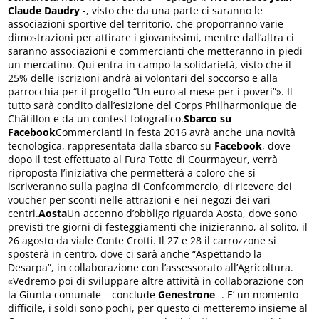
Claude Daudry
-, visto che da una parte ci saranno le
associazioni sportive del territorio, che proporranno varie
dimostrazioni per attirare i giovanissimi, mentre dall’altra ci
saranno associazioni e commercianti che metteranno in piedi
un mercatino. Qui entra in campo la solidarietà, visto che il
25% delle iscrizioni andrà ai volontari del soccorso e alla
parrocchia per il progetto “Un euro al mese per i poveri”». Il
tutto sarà condito dall’esizione del Corps Philharmonique de
Châtillon e da un contest fotografico.
Sbarco su
Facebook
Commercianti in festa 2016 avrà anche una novità
tecnologica, rappresentata dalla sbarco su
Facebook
, dove
dopo il test effettuato al Fura Totte di Courmayeur, verrà
riproposta l’iniziativa che permetterà a coloro che si
iscriveranno sulla pagina di Confcommercio, di ricevere dei
voucher per sconti nelle attrazioni e nei negozi dei vari
centri.
Aosta
Un accenno d’obbligo riguarda Aosta, dove sono
previsti tre giorni di festeggiamenti che inizieranno, al solito, il
26 agosto da viale Conte Crotti. Il 27 e 28 il carrozzone si
sposterà in centro, dove ci sarà anche “Aspettando la
Desarpa”, in collaborazione con l’assessorato all’Agricoltura.
«Vedremo poi di sviluppare altre attività in collaborazione con
la Giunta comunale – conclude
Genestrone
-. E’ un momento
difficile, i soldi sono pochi, per questo ci metteremo insieme al