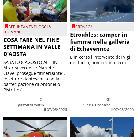
APPUNTAMENTI
,
OGGI &
CRONACA
DOMANI
Etroubles: camper in
COSA FARE NEL FINE
fiamme nella galleria
SETTIMANA IN VALLE
di Echevennoz
D’AOSTA
E in corso l'intervento dei vigili
SABATO 8 AGOSTO ALLEIN –
del fuoco, non ci sono feriti
All’area verde Le Plan-de-
Clavel prosegue “ItinerDante”,
le letture dantesche, con la
partecipazione di Antonello
Pistritto (...
di
di
gazzettamatin
Cinzia Timpano
il 07/08/2026
il 07/08/2026