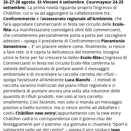
26-27-28 agosto
,
St-Vincent 4 settembre
,
Courmayeur 24-25
settembre
). La prima novità riguarda proprio l’ingresso di
Châtillon, cui si va ad aggiungere la collaborazione tra
Confcommercio
e l’
assessorato regionale all’Ambiente
, che
farà approdare Commercianti in festa nel circuito delle
Ecolo-
fête
.«La manifestazione coinvolgerà oltre 600 commercianti,
che contatteremo personalmente porta a porta per raccogliere
adesioni – spiega il presidente di Confcommercio
Pierantonio
Genestrone
-. E’ un piacere vedere come, finalmente, si riesce
a fare rete; si è capita la delicatezza del momento, bisogna
unire le forze per far crescere la Valle».
Ecolo-fête
«L’ingresso di
Commercianti in festa nel circuito Ecolo-fête conferma la
volontà dell’assessorato di portare avanti il messaggio
ambientale e di incentivare la raccolta corretta dei rifiuti –
spiega l’assessore all’Ambiente
Luca Bianchi
-. I metodi di
raccolta saranno indirizzati dal piano rifiuti regionale e ci
permetterà di puntare ancora una volta alla riduzione delle
quantità di rifiuti prodotti, non solo al loro corretto
smaltimento. Così facendo, non solo si manda un messaggio
positivo a livello turistico, ma si riesce anche ad abbattere i
costi».
Châtillon new entry
L’appuntamento con la new entry
Châtillon cadrà in corrispondenza con il giorno clou dei
festeggiamenti per il patrono: «La giornata si chiamerà “Sport e
solidarietà nelle vie del centro” – spiega il vice sindaco
Jean