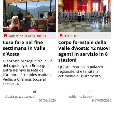
TURISMO & TEMPO LIBERO
ATTUALITA'
Cosa fare nel fine
Corpo forestale della
settimana in Valle
Valle d’Aosta: 12 nuovi
d’Aosta
agenti in servizio in 8
stazioni
GiocAosta prosegue tra le vie
del capoluogo; a Brissogne
Questa mattina, a palazzo
entra nel vivo la Feta de
regionale, si è tenuta la
l’Oumbra; Etroubles ospita la
cerimonia di giuramento
Veillà; a Chamois tocca al
Festival A...
di
di
Aosta
gazzettamatin
ethienne bredy
il 07/08/2026
il 07/08/2026