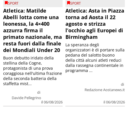
SPORT
SPORT
Atletica: Matilde
Atletica: Asta in Piazza
Abelli lotta come una
torna ad Aosta il 22
leonessa, la 4×400
agosto e strizza
azzurra firma il
l’occhio agli Europei di
primato nazionale, ma
Birmingham
resta fuori dalla finale
La speranza degli
dei Mondiali Under 20
organizzatori è di portare sulla
pedana del salotto buono
Buon debutto iridato della
della città alcuni atleti reduci
stellina della Cogne,
dalla rassegna continentale in
protagonista di una prova
programma ...
coraggiosa nell'ultima frazione
della seconda batteria della
staffetta mist...
di
Redazione Aostanews.it
di
Davide Pellegrino
il 06/08/2026
il 06/08/2026