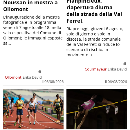
Planpincieux,
Noussan in mostra a
riapertura diurna
Ollomont
della strada della Val
L'inaugurazione della mostra
Ferret
fotografica è in programma
venerdì 7 agosto alle 18, nella
Riapre oggi, giovedì 6 agosto,
sala espositiva del Comune di
solo di giorno e solo in
Ollomont; le immagini esposte
discesa, la strada comunale
sa...
della Val Ferret; si riduce lo
scenario di rischio, in
movimento u...
di
Courmayeur
Erika David
di
Ollomont
Erika David
il 06/08/2026
il 06/08/2026