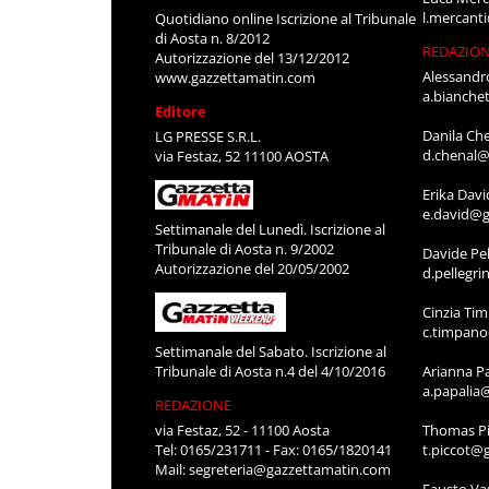
l.mercant
Quotidiano online Iscrizione al Tribunale
di Aosta n. 8/2012
REDAZIO
Autorizzazione del 13/12/2012
Alessandr
www.gazzettamatin.com
a.bianche
Editore
Danila Ch
LG PRESSE S.R.L.
d.chenal@
via Festaz, 52 11100 AOSTA
Erika Davi
e.david@g
Settimanale del Lunedì. Iscrizione al
Tribunale di Aosta n. 9/2002
Davide Pel
Autorizzazione del 20/05/2002
d.pellegr
Cinzia Ti
c.timpan
Settimanale del Sabato. Iscrizione al
Tribunale di Aosta n.4 del 4/10/2016
Arianna P
a.papalia
REDAZIONE
via Festaz, 52 - 11100 Aosta
Thomas Pi
Tel: 0165/231711 - Fax: 0165/1820141
t.piccot@
Mail:
segreteria@gazzettamatin.com