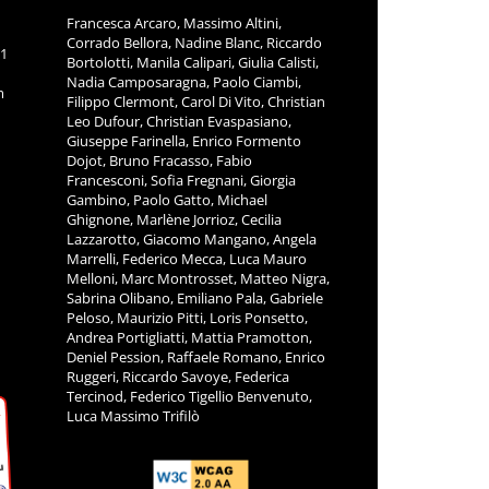
Francesca Arcaro, Massimo Altini,
Corrado Bellora, Nadine Blanc, Riccardo
11
Bortolotti, Manila Calipari, Giulia Calisti,
Nadia Camposaragna, Paolo Ciambi,
m
Filippo Clermont, Carol Di Vito, Christian
Leo Dufour, Christian Evaspasiano,
Giuseppe Farinella, Enrico Formento
Dojot, Bruno Fracasso, Fabio
Francesconi, Sofia Fregnani, Giorgia
Gambino, Paolo Gatto, Michael
Ghignone, Marlène Jorrioz, Cecilia
Lazzarotto, Giacomo Mangano, Angela
Marrelli, Federico Mecca, Luca Mauro
Melloni, Marc Montrosset, Matteo Nigra,
Sabrina Olibano, Emiliano Pala, Gabriele
Peloso, Maurizio Pitti, Loris Ponsetto,
Andrea Portigliatti, Mattia Pramotton,
Deniel Pession, Raffaele Romano, Enrico
Ruggeri, Riccardo Savoye, Federica
Tercinod, Federico Tigellio Benvenuto,
Luca Massimo Trifilò