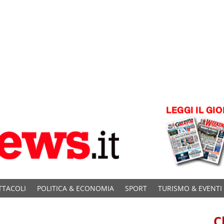
TTACOLI
POLITICA & ECONOMIA
SPORT
TURISMO & EVENTI
C