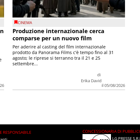
CINEMA
on
Produzione internazionale cerca
comparse per un nuovo film
Per aderire al casting del film internazionale
prodotto da Panorama Films c'è tempo fino al 31
agosto; le riprese si terranno tra il 21 e 25
e
settembre...
di
Erika David
026
il 05/08/2026
CONCESSIONARIA DI PUBBLIC
E RESPONSABILE
LG PRESSE S.R.
anti