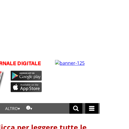
ALTRO
licca per leggere tutte le