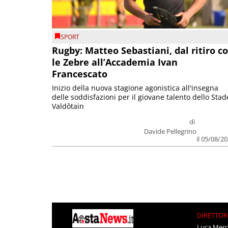
SPORT
Rugby: Matteo Sebastiani, dal ritiro c
le Zebre all’Accademia Ivan
Francescato
Inizio della nuova stagione agonistica all'insegna
delle soddisfazioni per il giovane talento dello Stad
Valdôtain
di
Davide Pellegrino
il 05/08/2
DIRETTOR
Luca Merc