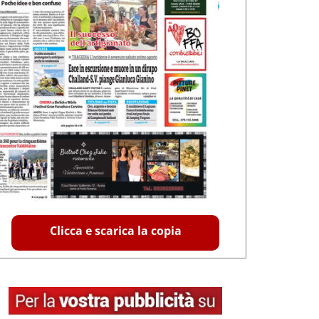
Clicca e scarica la copia