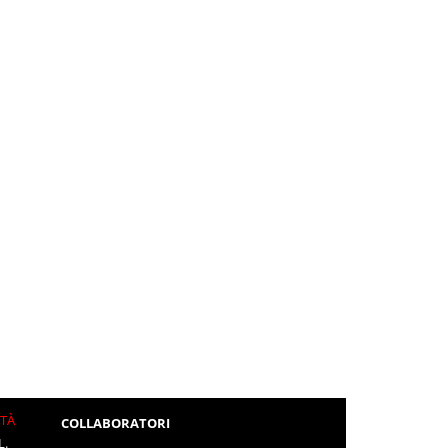
ITÀ
COLLABORATORI
L.