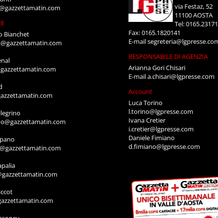
via Festaz, 52
i@gazzettamatin.com
11100 AOSTA
NE
Tel: 0165.2317
Fax: 0165.1820141
o Bianchet
E-mail
segreteria@lgpresse.co
t@gazzettamatin.com
RESPONSABILE DI AGENZIA
enal
Arianna Gori Chisari
gazzettamatin.com
E-mail
a.chisari@lgpresse.com
d
Account
azzettamatin.com
Luca Torino
l.torino@lgpresse.com
legrino
Ivana Cretier
ino@gazzettamatin.com
i.cretier@lgpresse.com
Daniele Fimiano
mpano
d.fimiano@lgpresse.com
o@gazzettamatin.com
apalia
@gazzettamatin.com
ccot
gazzettamatin.com