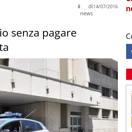
di
il
14/07/2016
n
news
zio senza pagare
C
ta