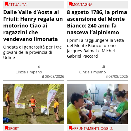
ATTUALITA'
MONTAGNA
Dalle Valle d’Aosta al
8 agosto 1786, la prima
Friuli: Henry regala un
ascensione del Monte
motorino Ciao ai
Bianco: 240 anni fa
ragazzini che
nasceva l’alpinismo
vendevano limonata
I primi a raggiungere la vetta
del Monte Bianco furono
Ondata di generosità per i tre
Jacques Balmat e Michel
giovani della provincia di
Gabriel Paccard
Udine
di
di
Cinzia Timpano
Cinzia Timpano
il 08/08/2026
il 08/08/2026
SPORT
APPUNTAMENTI
,
OGGI &