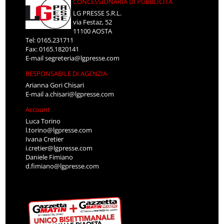
CONCESSIONARIA DI PUBBLICITÀ
LG PRESSE S.R.L.
via Festaz, 52
11100 AOSTA
Tel: 0165.231711
Fax: 0165.1820141
E-mail
segreteria@lgpresse.com
RESPONSABILE DI AGENZIA
Arianna Gori Chisari
E-mail
a.chisari@lgpresse.com
Account
Luca Torino
l.torino@lgpresse.com
Ivana Cretier
i.cretier@lgpresse.com
Daniele Fimiano
d.fimiano@lgpresse.com