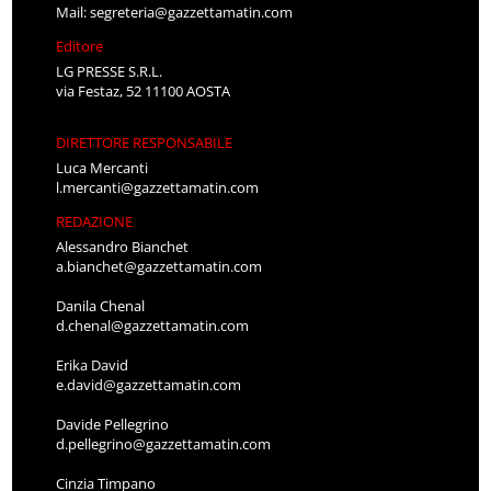
Mail:
segreteria@gazzettamatin.com
Editore
LG PRESSE S.R.L.
via Festaz, 52 11100 AOSTA
DIRETTORE RESPONSABILE
Luca Mercanti
l.mercanti@gazzettamatin.com
REDAZIONE
Alessandro Bianchet
a.bianchet@gazzettamatin.com
Danila Chenal
d.chenal@gazzettamatin.com
Erika David
e.david@gazzettamatin.com
Davide Pellegrino
d.pellegrino@gazzettamatin.com
Cinzia Timpano