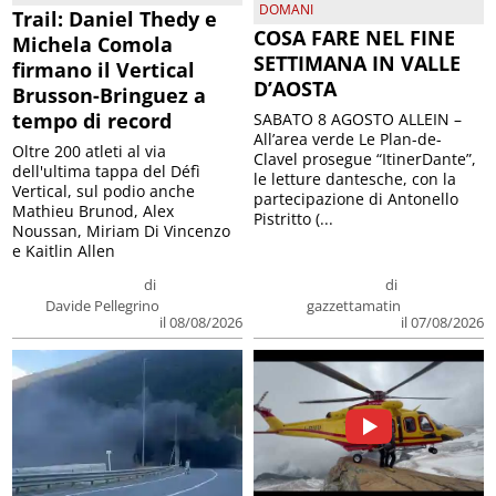
DOMANI
Trail: Daniel Thedy e
COSA FARE NEL FINE
Michela Comola
SETTIMANA IN VALLE
firmano il Vertical
D’AOSTA
Brusson-Bringuez a
tempo di record
SABATO 8 AGOSTO ALLEIN –
All’area verde Le Plan-de-
Oltre 200 atleti al via
Clavel prosegue “ItinerDante”,
dell'ultima tappa del Défì
le letture dantesche, con la
Vertical, sul podio anche
partecipazione di Antonello
Mathieu Brunod, Alex
Pistritto (...
Noussan, Miriam Di Vincenzo
e Kaitlin Allen
di
di
Davide Pellegrino
gazzettamatin
il 08/08/2026
il 07/08/2026