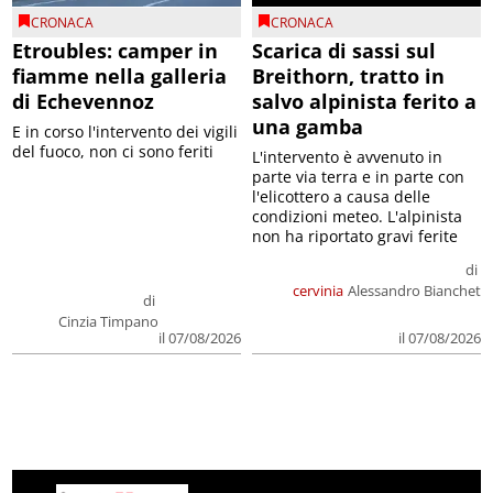
CRONACA
CRONACA
Etroubles: camper in
Scarica di sassi sul
fiamme nella galleria
Breithorn, tratto in
di Echevennoz
salvo alpinista ferito a
una gamba
E in corso l'intervento dei vigili
del fuoco, non ci sono feriti
L'intervento è avvenuto in
parte via terra e in parte con
l'elicottero a causa delle
condizioni meteo. L'alpinista
non ha riportato gravi ferite
di
cervinia
Alessandro Bianchet
di
Cinzia Timpano
il 07/08/2026
il 07/08/2026