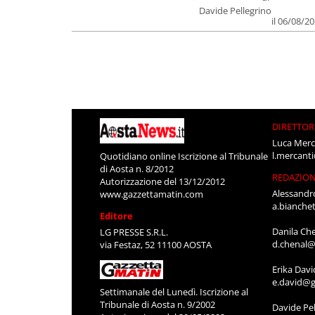
Davide Pellegrino
il 06/08/2
DIRETTOR
Luca Merc
l.mercant
Quotidiano online Iscrizione al Tribunale
di Aosta n. 8/2012
REDAZIO
Autorizzazione del 13/12/2012
Alessandr
www.gazzettamatin.com
a.bianche
Editore
Danila Ch
LG PRESSE S.R.L.
d.chenal@
via Festaz, 52 11100 AOSTA
Erika Davi
e.david@g
Settimanale del Lunedì. Iscrizione al
Tribunale di Aosta n. 9/2002
Davide Pel