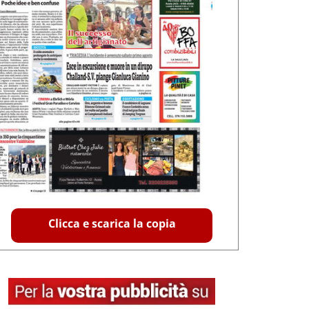
Clicca e scarica la copia