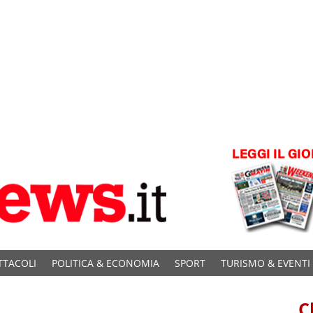
TTACOLI
POLITICA & ECONOMIA
SPORT
TURISMO & EVENTI
C