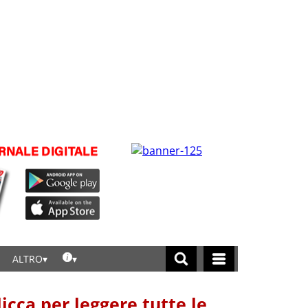
ALTRO
licca per leggere tutte le