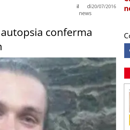
di
il
20/07/2016
n
news
 autopsia conferma
C
n