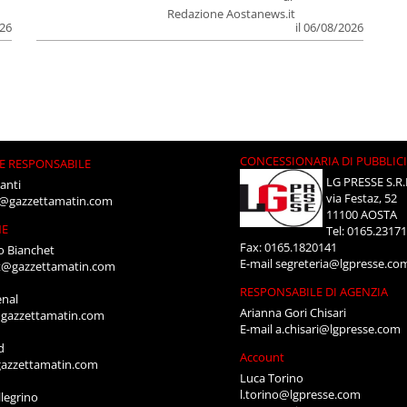
Redazione Aostanews.it
026
il 06/08/2026
CONCESSIONARIA DI PUBBLIC
E RESPONSABILE
LG PRESSE S.R.
anti
via Festaz, 52
i@gazzettamatin.com
11100 AOSTA
NE
Tel: 0165.2317
Fax: 0165.1820141
o Bianchet
E-mail
segreteria@lgpresse.co
t@gazzettamatin.com
RESPONSABILE DI AGENZIA
enal
Arianna Gori Chisari
gazzettamatin.com
E-mail
a.chisari@lgpresse.com
d
Account
azzettamatin.com
Luca Torino
l.torino@lgpresse.com
legrino