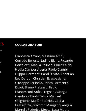
ITÀ
COLLABORATORI
L.
Francesca Arcaro, Massimo Altini,
Corrado Bellora, Nadine Blanc, Riccardo
11
Bortolotti, Manila Calipari, Giulia Calisti,
Nadia Camposaragna, Paolo Ciambi,
m
Filippo Clermont, Carol Di Vito, Christian
Leo Dufour, Christian Evaspasiano,
Giuseppe Farinella, Enrico Formento
Dojot, Bruno Fracasso, Fabio
Francesconi, Sofia Fregnani, Giorgia
Gambino, Paolo Gatto, Michael
Ghignone, Marlène Jorrioz, Cecilia
Lazzarotto, Giacomo Mangano, Angela
Marrelli, Federico Mecca, Luca Mauro