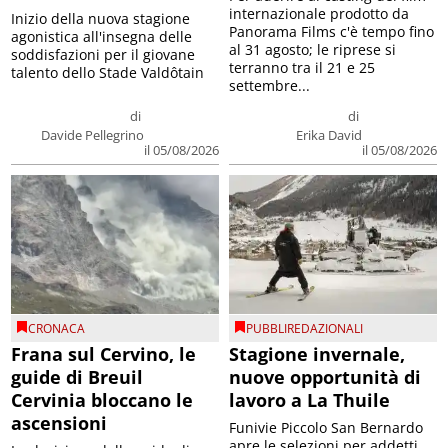
internazionale prodotto da
Inizio della nuova stagione
Panorama Films c'è tempo fino
agonistica all'insegna delle
al 31 agosto; le riprese si
soddisfazioni per il giovane
terranno tra il 21 e 25
talento dello Stade Valdôtain
settembre...
di
di
Davide Pellegrino
Erika David
il 05/08/2026
il 05/08/2026
CRONACA
PUBBLIREDAZIONALI
Frana sul Cervino, le
Stagione invernale,
guide di Breuil
nuove opportunità di
Cervinia bloccano le
lavoro a La Thuile
ascensioni
Funivie Piccolo San Bernardo
apre le selezioni per addetti