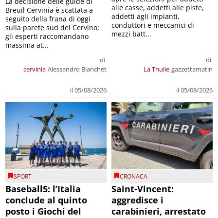
La decisione delle guide di
alle casse, addetti alle piste,
Breuil Cervinia è scattata a
addetti agli impianti,
seguito della frana di oggi
conduttori e meccanici di
sulla parete sud del Cervino;
mezzi batt...
gli esperti raccomandano
massima at...
di
di
cervinia
Alessandro Bianchet
La Thuile
gazzettamatin
il 05/08/2026
il 05/08/2026
SPORT
CRONACA
Baseball5: l’Italia
Saint-Vincent:
conclude al quinto
aggredisce i
posto i Giochi del
carabinieri, arrestato