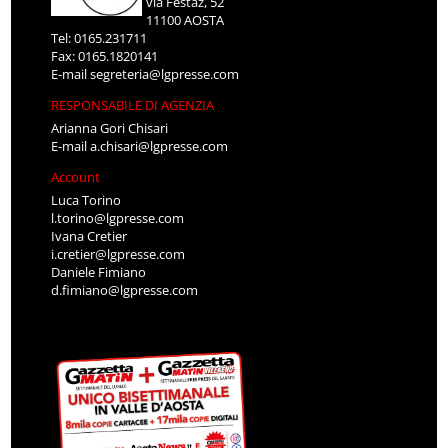
via Festaz, 52
11100 AOSTA
Tel: 0165.231711
Fax: 0165.1820141
E-mail
segreteria@lgpresse.com
RESPONSABILE DI AGENZIA
Arianna Gori Chisari
E-mail
a.chisari@lgpresse.com
Account
Luca Torino
l.torino@lgpresse.com
Ivana Cretier
i.cretier@lgpresse.com
Daniele Fimiano
d.fimiano@lgpresse.com