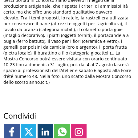
pezzi portati in concorso siano davvero il meglio della
produzione artigianale, che rispetta i criteri di ammissibilità
certo, ma che offre uno standard qualitativo davvero
elevato. Tra i temi proposti, lo ratelé, la rastrelliera utilizzata
per conservare il pane (attrezzi e oggetti per l’agricoltura), il
tavolo da pranzo (categoria mobili), il cofanetto porta goie
(intaglio decorativo), i piatti (oggetti torniti), il portacandela a
bugia (ferro battuto), il vaso per i fiori (ceramica e vetro), i
gemelli per polsini da camicia (oro e argento), il porta frutta
(pietra locale), il burattino a filo (categoria giocattoli)… La
Mostra Concorso potrà essere visitata con orario continuato
10-23 fino a domenica 31 luglio, poi, dal 4 al 7 agosto lascerà
spazio ai professionisti dell’Atelier e sabato 6 agosto alla Foire
d’été numero 48. Nella foto, uno scatto dalla Mostra Concorso
dello scorso anno.(c.t.)
Condividi