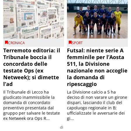
CRONACA
SPORT
Terremoto editoria: il
Futsal: niente serie A
Tribunale boccia il
femminile per l’Aosta
concordato delle
511, la Divisione
testate Ops (ex
nazionale non accoglie
Netweek); si dimette
la domanda di
l’ad
ripescaggio
Il Tribunale di Lecco ha
La Divisione calcio a 5 ha
giudicato inammissibile la
deciso di non varare un girone
domanda di concordato
dispari, lasciando il club del
preventivo presentata dal
capoluogo regionale in B;
gruppo per salvare le testate
ufficializzate le avversarie dei
ex Netweek ora Ops R...
gi...
di