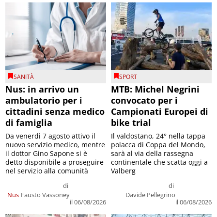
SANITÀ
SPORT
Nus: in arrivo un
MTB: Michel Negrini
ambulatorio per i
convocato per i
cittadini senza medico
Campionati Europei di
di famiglia
bike trial
Da venerdì 7 agosto attivo il
Il valdostano, 24° nella tappa
nuovo servizio medico, mentre
polacca di Coppa del Mondo,
il dottor Gino Sapone si è
sarà al via della rassegna
detto disponibile a proseguire
continentale che scatta oggi a
nel servizio alla comunità
Valberg
di
di
Nus
Fausto Vassoney
Davide Pellegrino
il 06/08/2026
il 06/08/2026