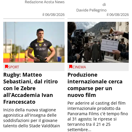
Redazione Aosta News
di
Davide Pellegrino
il 06/08/2026
il 06/08/2026
SPORT
CINEMA
Rugby: Matteo
Produzione
Sebastiani, dal ritiro
internazionale cerca
con le Zebre
comparse per un
all’Accademia Ivan
nuovo film
Francescato
Per aderire al casting del film
internazionale prodotto da
Inizio della nuova stagione
Panorama Films c'è tempo fino
agonistica all'insegna delle
al 31 agosto; le riprese si
soddisfazioni per il giovane
terranno tra il 21 e 25
talento dello Stade Valdôtain
settembre...