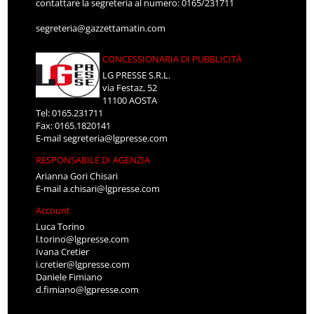
contattare la segreteria al numero: 0165/231711
segreteria@gazzettamatin.com
CONCESSIONARIA DI PUBBLICITÀ
LG PRESSE S.R.L.
via Festaz, 52
11100 AOSTA
Tel: 0165.231711
Fax: 0165.1820141
E-mail
segreteria@lgpresse.com
RESPONSABILE DI AGENZIA
Arianna Gori Chisari
E-mail
a.chisari@lgpresse.com
Account
Luca Torino
l.torino@lgpresse.com
Ivana Cretier
i.cretier@lgpresse.com
Daniele Fimiano
d.fimiano@lgpresse.com