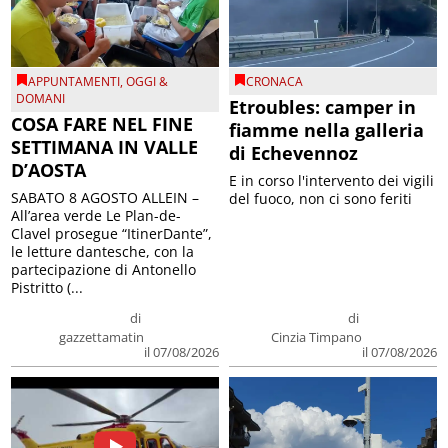
APPUNTAMENTI
,
OGGI &
CRONACA
DOMANI
Etroubles: camper in
COSA FARE NEL FINE
fiamme nella galleria
SETTIMANA IN VALLE
di Echevennoz
D’AOSTA
E in corso l'intervento dei vigili
SABATO 8 AGOSTO ALLEIN –
del fuoco, non ci sono feriti
All’area verde Le Plan-de-
Clavel prosegue “ItinerDante”,
le letture dantesche, con la
partecipazione di Antonello
Pistritto (...
di
di
gazzettamatin
Cinzia Timpano
il 07/08/2026
il 07/08/2026