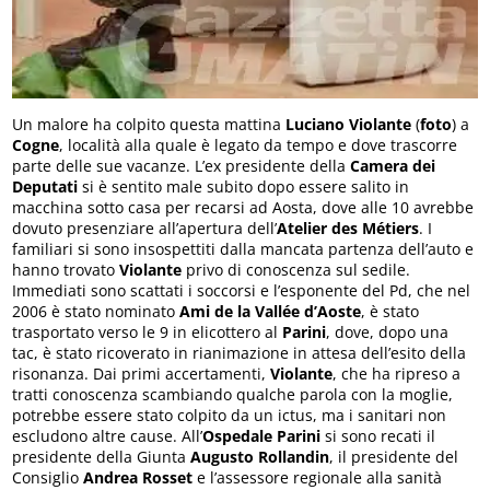
Un malore ha colpito questa mattina
Luciano Violante
(
foto
) a
Cogne
, località alla quale è legato da tempo e dove trascorre
parte delle sue vacanze. L’ex presidente della
Camera dei
Deputati
si è sentito male subito dopo essere salito in
macchina sotto casa per recarsi ad Aosta, dove alle 10 avrebbe
dovuto presenziare all’apertura dell’
Atelier des Métiers
. I
familiari si sono insospettiti dalla mancata partenza dell’auto e
hanno trovato
Violante
privo di conoscenza sul sedile.
Immediati sono scattati i soccorsi e l’esponente del Pd, che nel
2006 è stato nominato
Ami de la Vallée d’Aoste
, è stato
trasportato verso le 9 in elicottero al
Parini
, dove, dopo una
tac, è stato ricoverato in rianimazione in attesa dell’esito della
risonanza. Dai primi accertamenti,
Violante
, che ha ripreso a
tratti conoscenza scambiando qualche parola con la moglie,
potrebbe essere stato colpito da un ictus, ma i sanitari non
escludono altre cause. All’
Ospedale Parini
si sono recati il
presidente della Giunta
Augusto Rollandin
, il presidente del
Consiglio
Andrea Rosset
e l’assessore regionale alla sanità