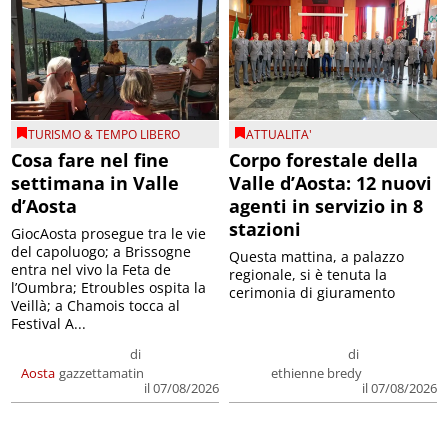
TURISMO & TEMPO LIBERO
ATTUALITA'
Cosa fare nel fine
Corpo forestale della
settimana in Valle
Valle d’Aosta: 12 nuovi
d’Aosta
agenti in servizio in 8
stazioni
GiocAosta prosegue tra le vie
del capoluogo; a Brissogne
Questa mattina, a palazzo
entra nel vivo la Feta de
regionale, si è tenuta la
l’Oumbra; Etroubles ospita la
cerimonia di giuramento
Veillà; a Chamois tocca al
Festival A...
di
di
Aosta
gazzettamatin
ethienne bredy
il 07/08/2026
il 07/08/2026