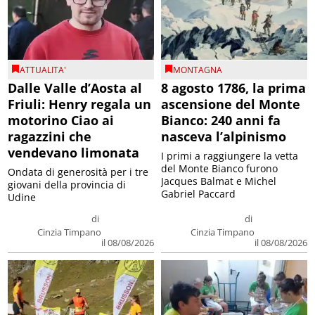
ATTUALITA'
MONTAGNA
Dalle Valle d’Aosta al
8 agosto 1786, la prima
Friuli: Henry regala un
ascensione del Monte
motorino Ciao ai
Bianco: 240 anni fa
ragazzini che
nasceva l’alpinismo
vendevano limonata
I primi a raggiungere la vetta
del Monte Bianco furono
Ondata di generosità per i tre
Jacques Balmat e Michel
giovani della provincia di
Gabriel Paccard
Udine
di
di
Cinzia Timpano
Cinzia Timpano
il 08/08/2026
il 08/08/2026