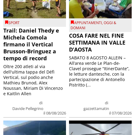
SPORT
APPUNTAMENTI
,
OGGI &
DOMANI
Trail: Daniel Thedy e
COSA FARE NEL FINE
Michela Comola
SETTIMANA IN VALLE
firmano il Vertical
D’AOSTA
Brusson-Bringuez a
tempo di record
SABATO 8 AGOSTO ALLEIN –
All’area verde Le Plan-de-
Oltre 200 atleti al via
Clavel prosegue “ItinerDante”,
dell'ultima tappa del Défì
le letture dantesche, con la
Vertical, sul podio anche
partecipazione di Antonello
Mathieu Brunod, Alex
Pistritto (...
Noussan, Miriam Di Vincenzo
e Kaitlin Allen
di
di
Davide Pellegrino
gazzettamatin
il 08/08/2026
il 07/08/2026