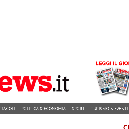
TTACOLI
POLITICA & ECONOMIA
SPORT
TURISMO & EVENTI
C