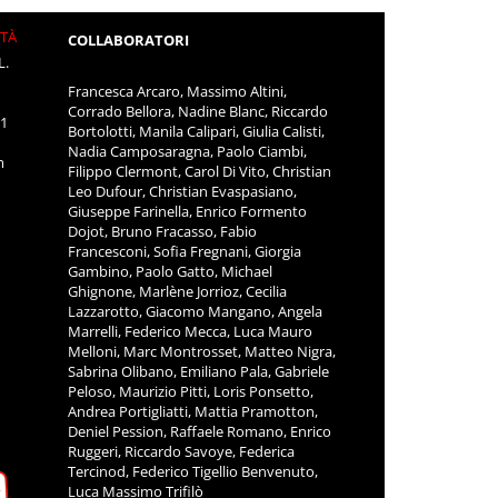
ITÀ
COLLABORATORI
L.
Francesca Arcaro, Massimo Altini,
Corrado Bellora, Nadine Blanc, Riccardo
11
Bortolotti, Manila Calipari, Giulia Calisti,
Nadia Camposaragna, Paolo Ciambi,
m
Filippo Clermont, Carol Di Vito, Christian
Leo Dufour, Christian Evaspasiano,
Giuseppe Farinella, Enrico Formento
Dojot, Bruno Fracasso, Fabio
Francesconi, Sofia Fregnani, Giorgia
Gambino, Paolo Gatto, Michael
Ghignone, Marlène Jorrioz, Cecilia
Lazzarotto, Giacomo Mangano, Angela
Marrelli, Federico Mecca, Luca Mauro
Melloni, Marc Montrosset, Matteo Nigra,
Sabrina Olibano, Emiliano Pala, Gabriele
Peloso, Maurizio Pitti, Loris Ponsetto,
Andrea Portigliatti, Mattia Pramotton,
Deniel Pession, Raffaele Romano, Enrico
Ruggeri, Riccardo Savoye, Federica
Tercinod, Federico Tigellio Benvenuto,
Luca Massimo Trifilò