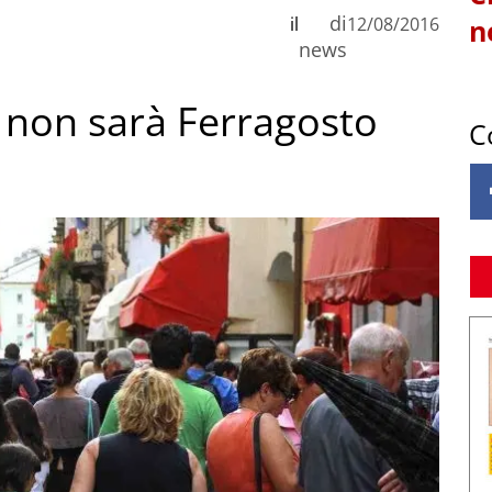
di
il
12/08/2016
n
news
 non sarà Ferragosto
C