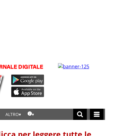
ALTRO
licca per leggere tutte le