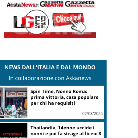
NEWS DALL'ITALIA E DAL MONDO
In collaborazione con Askanews
Camera,Opposizioni a
Fontana: sanzioni a Bignami
per offese a Scalfaro
il 07/08/2026
Ultimatum della Spagna
all’Italia: revochi lo stop a