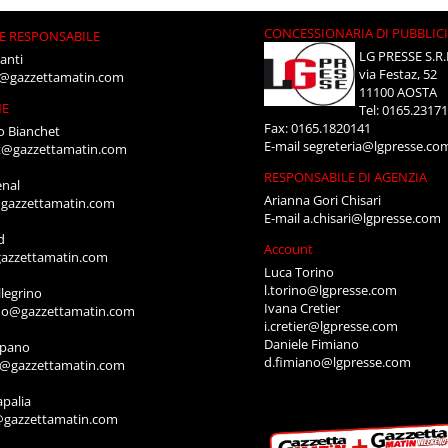
CONCESSIONARIA DI PUBBLIC
E RESPONSABILE
LG PRESSE S.R.
anti
via Festaz, 52
i@gazzettamatin.com
11100 AOSTA
NE
Tel: 0165.2317
Fax: 0165.1820141
o Bianchet
E-mail
segreteria@lgpresse.co
t@gazzettamatin.com
RESPONSABILE DI AGENZIA
enal
Arianna Gori Chisari
gazzettamatin.com
E-mail
a.chisari@lgpresse.com
d
Account
azzettamatin.com
Luca Torino
l.torino@lgpresse.com
legrino
Ivana Cretier
ino@gazzettamatin.com
i.cretier@lgpresse.com
Daniele Fimiano
mpano
d.fimiano@lgpresse.com
o@gazzettamatin.com
apalia
@gazzettamatin.com