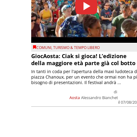
COMUNI
,
TURISMO & TEMPO LIBERO
GiocAosta: Ciak si gioca! L’edizione
della maggiore età parte già col botto
In tanti in coda per l'apertura della maxi ludoteca d
piazza Chanoux, per un evento che ormai non ha p
bisogno di presentazioni. Il festival andrà ...
di
Aosta
Alessandro Bianchet
il 07/08/2