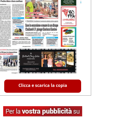
Clicca e scarica la copia