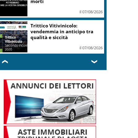
Schengen o ci saranno
conseguenze
il 07/08/2026
Caldo in leggero calo: domani
e domenica 19 città in “bollino
rosso”
il 07/08/2026
❮
❯