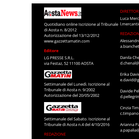
DIRETTOR
Luca Merc
l.mercant
Quotidiano online Iscrizione al Tribunale
di Aosta n. 8/2012
REDAZIO
Autorizzazione del 13/12/2012
Alessandr
www.gazzettamatin.com
a.bianche
Editore
Danila Ch
LG PRESSE S.R.L.
d.chenal@
via Festaz, 52 11100 AOSTA
Erika Davi
e.david@g
Settimanale del Lunedì. Iscrizione al
Tribunale di Aosta n. 9/2002
Davide Pel
Autorizzazione del 20/05/2002
d.pellegr
Cinzia Ti
c.timpan
Settimanale del Sabato. Iscrizione al
Tribunale di Aosta n.4 del 4/10/2016
Arianna P
a.papalia
REDAZIONE