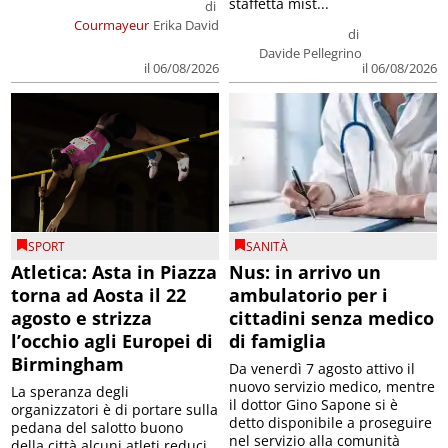
staffetta mist...
di
Courmayeur
Erika David
di
Davide Pellegrino
il 06/08/2026
il 06/08/2026
SPORT
SANITÀ
Atletica: Asta in Piazza
Nus: in arrivo un
torna ad Aosta il 22
ambulatorio per i
agosto e strizza
cittadini senza medico
l’occhio agli Europei di
di famiglia
Birmingham
Da venerdì 7 agosto attivo il
nuovo servizio medico, mentre
La speranza degli
il dottor Gino Sapone si è
organizzatori è di portare sulla
detto disponibile a proseguire
pedana del salotto buono
nel servizio alla comunità
della città alcuni atleti reduci