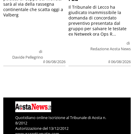
sarà al via della rassegna
Il Tribunale di Lecco ha
continentale che scatta oggi a
giudicato inammissibile la
Valberg
domanda di concordato
preventivo presentata dal
gruppo per salvare le testate
ex Netweek ora Ops R...
di
Redazione Aosta News
di
Davide Pellegrino
il 06/08/2026
il 06/08/2026
Quotidiano online Iscrizione al Tribunale di Aosta n.
8/2012
Autorizzazione del 13/12/2012
www.gazzettamatin.com