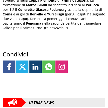
avventura nella
Coppa Piemonte
di
Prima Categoria
. La
formazione di
Marco Girelli
ha sconfitto ieri sera al
Perucca
per 4-2 il
Colleretto Giacosa Pedanea
grazie alla doppietta di
Comé
e ai gol di
Borrello
e
Yuri Sirigu
(per gli ospiti ha segnato
due volte
Lupu
). Domenica pomeriggio i canavesani
ospiteranno il
Fenusma
nella seconda partita del triangolare
valido per il primo turno. (re.newsvda.it)
Condividi
ULTIME NEWS