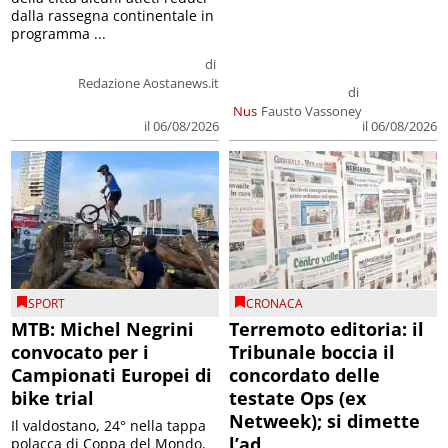
dalla rassegna continentale in
programma ...
di
Redazione Aostanews.it
di
Nus
Fausto Vassoney
il 06/08/2026
il 06/08/2026
SPORT
CRONACA
MTB: Michel Negrini
Terremoto editoria: il
convocato per i
Tribunale boccia il
Campionati Europei di
concordato delle
bike trial
testate Ops (ex
Netweek); si dimette
Il valdostano, 24° nella tappa
l’ad
polacca di Coppa del Mondo,