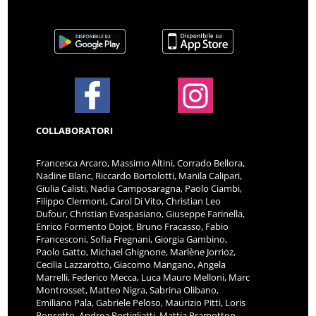
COLLABORATORI
Francesca Arcaro, Massimo Altini, Corrado Bellora,
Nadine Blanc, Riccardo Bortolotti, Manila Calipari,
Giulia Calisti, Nadia Camposaragna, Paolo Ciambi,
Filippo Clermont, Carol Di Vito, Christian Leo
Dufour, Christian Evaspasiano, Giuseppe Farinella,
Enrico Formento Dojot, Bruno Fracasso, Fabio
Francesconi, Sofia Fregnani, Giorgia Gambino,
Paolo Gatto, Michael Ghignone, Marlène Jorrioz,
Cecilia Lazzarotto, Giacomo Mangano, Angela
Marrelli, Federico Mecca, Luca Mauro Melloni, Marc
Montrosset, Matteo Nigra, Sabrina Olibano,
Emiliano Pala, Gabriele Peloso, Maurizio Pitti, Loris
Ponsetto, Andrea Portigliatti, Mattia Pramotton,