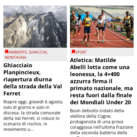
AMBIENTE
,
GHIACCIAI
,
SPORT
MONTAGNA
Atletica: Matilde
Ghiacciaio
Abelli lotta come una
Planpincieux,
leonessa, la 4×400
riapertura diurna
azzurra firma il
della strada della Val
primato nazionale, ma
Ferret
resta fuori dalla finale
dei Mondiali Under 20
Riapre oggi, giovedì 6 agosto,
solo di giorno e solo in
Buon debutto iridato della
discesa, la strada comunale
stellina della Cogne,
della Val Ferret; si riduce lo
protagonista di una prova
scenario di rischio, in
coraggiosa nell'ultima frazione
movimento u...
della seconda batteria della