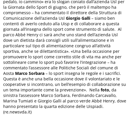
pedalo, io cammino» era lo slogan coniato dall’azienda Usl per
la Giornata dello Sport di giugno, che però il maltempo ha
compromesso – ha commentato il direttore della Struttura di
Comunicazione dell’azienda Usl
Giorgio Galli
– siamo ben
contenti di averlo ceduto alla Uisp e di collaborare a questa
giornata all’insegna dello sport come strumento di salute. Al
parco Abbé Henry ci sarà anche uno stand dell’azienda Usl
dove un dietista darà consigli utili sull’alimentazione e in
particolare sul tipo di alimentazione congruo all’attività
sportiva, anche se dilettantistica». «Una bella occasione per
promuovere lo sport come corretto stile di vita ma anche per
sottolineare come lo sport può favorire l’integrazione – ha
commentato l’assessore alle Politiche Sociali del comune di
Aosta
Marco Sorbara
– lo sport insegna le regole e i sacrifici.
Questa è anche una bella occasione dove il volontariato e le
cooperative si incontrano, un bell’esempio di collaborazione su
un tema importante come la prevenzione». Nella
foto,
da
sinistra l’assessore Marco Sorbara, Ferdinando Carcavallo,
Marina Tumiati e Giorgio Galli al parco verde Abbé Henry, dove
hanno presentato la quarta edizione delle Uispiadi.
(re.newsvda.it)