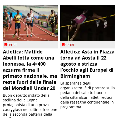
SPORT
SPORT
Atletica: Matilde
Atletica: Asta in Piazza
Abelli lotta come una
torna ad Aosta il 22
leonessa, la 4×400
agosto e strizza
azzurra firma il
l’occhio agli Europei di
primato nazionale, ma
Birmingham
resta fuori dalla finale
La speranza degli
dei Mondiali Under 20
organizzatori è di portare sulla
pedana del salotto buono
Buon debutto iridato della
della città alcuni atleti reduci
stellina della Cogne,
dalla rassegna continentale in
protagonista di una prova
programma ...
coraggiosa nell'ultima frazione
della seconda batteria della