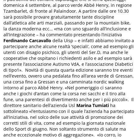
domenica 4 settembre, al parco verde Abbé Henry, in regione
Tzambarlet, di fronte al Palaindoor. A partire dalle ore 10.30
sarà possibile provare gratuitamente tante discipline
dall’atletica alle arti marziali, passando per la mountain bike,
la danza moderna ecc… «ma con uno sguardo all’inclusione e
all’integrazione – ha commentato presentando l’iniziativa
Ferdinando Carcavallo
della Uisp – e infatti abbiamo invitato a
partecipare anche alcune realtà ‘speciali’, come ad esempio gli
utenti con disagio psichico, gli utenti del Ser.D, ma anche le
cooperative che ospitano i richiedenti asilo e ad esempio sarà
presente l’associazione Autismo VdA, e l’associazione Diabetici
di tipo1». Novità di questa quarta edizione saranno tre eventi
nell’evento, ovvero una pedalata fino all’area verde di Gressan,
una corsa fino a Gressan e una camminata nordic walking
intorno al parco Abbé Henry. «Nel pomeriggio ci saranno
anche i giochi d’antan come la corsa nei sacchi e il tiro alla
fune, una parentesi di divertimento anche per i più piccoli». Il
direttore sanitario dell’azienda Usl
Marina Tumiati
ha
sottolineato «l’entusiasmo con il quale l’azienda ha partecipato
all’iniziativa, nel solco delle sue attività di promozione dei
corretti stili di vita, come ad esempio la giornata nazionale
dello Sport di giugno. Non soltanto strumento di salute ma
anche eccezionale motivo di aggregazione». «Io corro, io