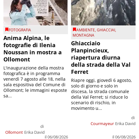
FOTOGRAFIA
AMBIENTE
,
GHIACCIAI
,
MONTAGNA
Anima Alpina, le
Ghiacciaio
fotografie di Ilenia
Planpincieux,
Noussan in mostra a
riapertura diurna
Ollomont
della strada della Val
L'inaugurazione della mostra
Ferret
fotografica è in programma
venerdì 7 agosto alle 18, nella
Riapre oggi, giovedì 6 agosto,
sala espositiva del Comune di
solo di giorno e solo in
Ollomont; le immagini esposte
discesa, la strada comunale
sa...
della Val Ferret; si riduce lo
scenario di rischio, in
movimento u...
di
Courmayeur
Erika David
di
Ollomont
Erika David
il 06/08/2026
il 06/08/2026