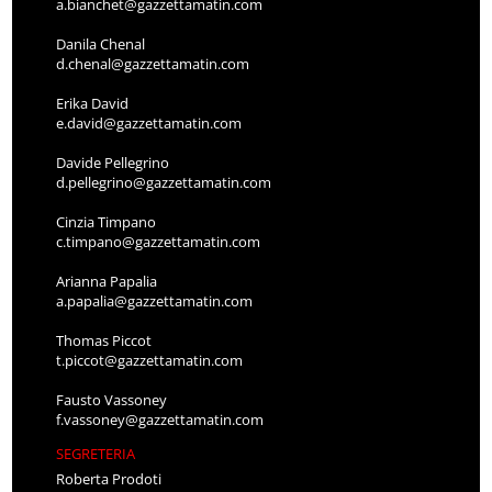
a.bianchet@gazzettamatin.com
Danila Chenal
d.chenal@gazzettamatin.com
Erika David
e.david@gazzettamatin.com
Davide Pellegrino
d.pellegrino@gazzettamatin.com
Cinzia Timpano
c.timpano@gazzettamatin.com
Arianna Papalia
a.papalia@gazzettamatin.com
Thomas Piccot
t.piccot@gazzettamatin.com
Fausto Vassoney
f.vassoney@gazzettamatin.com
SEGRETERIA
Roberta Prodoti