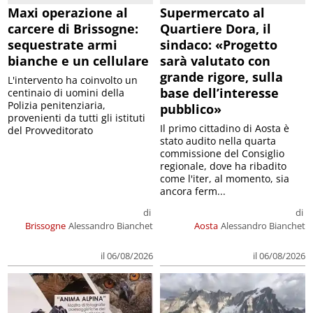
Maxi operazione al
Supermercato al
carcere di Brissogne:
Quartiere Dora, il
sequestrate armi
sindaco: «Progetto
bianche e un cellulare
sarà valutato con
grande rigore, sulla
L'intervento ha coinvolto un
base dell’interesse
centinaio di uomini della
Polizia penitenziaria,
pubblico»
provenienti da tutti gli istituti
Il primo cittadino di Aosta è
del Provveditorato
stato audito nella quarta
commissione del Consiglio
regionale, dove ha ribadito
come l'iter, al momento, sia
ancora ferm...
di
di
Brissogne
Alessandro Bianchet
Aosta
Alessandro Bianchet
il 06/08/2026
il 06/08/2026