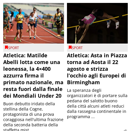
SPORT
SPORT
Atletica: Matilde
Atletica: Asta in Piazza
Abelli lotta come una
torna ad Aosta il 22
leonessa, la 4×400
agosto e strizza
azzurra firma il
l’occhio agli Europei di
primato nazionale, ma
Birmingham
resta fuori dalla finale
La speranza degli
dei Mondiali Under 20
organizzatori è di portare sulla
pedana del salotto buono
Buon debutto iridato della
della città alcuni atleti reduci
stellina della Cogne,
dalla rassegna continentale in
protagonista di una prova
programma ...
coraggiosa nell'ultima frazione
della seconda batteria della
staffetta mist...
di