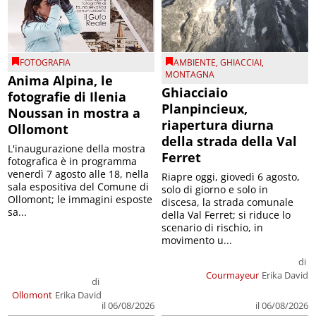
FOTOGRAFIA
AMBIENTE
,
GHIACCIAI
,
MONTAGNA
Anima Alpina, le
Ghiacciaio
fotografie di Ilenia
Planpincieux,
Noussan in mostra a
riapertura diurna
Ollomont
della strada della Val
L'inaugurazione della mostra
Ferret
fotografica è in programma
venerdì 7 agosto alle 18, nella
Riapre oggi, giovedì 6 agosto,
sala espositiva del Comune di
solo di giorno e solo in
Ollomont; le immagini esposte
discesa, la strada comunale
sa...
della Val Ferret; si riduce lo
scenario di rischio, in
movimento u...
di
Courmayeur
Erika David
di
Ollomont
Erika David
il 06/08/2026
il 06/08/2026