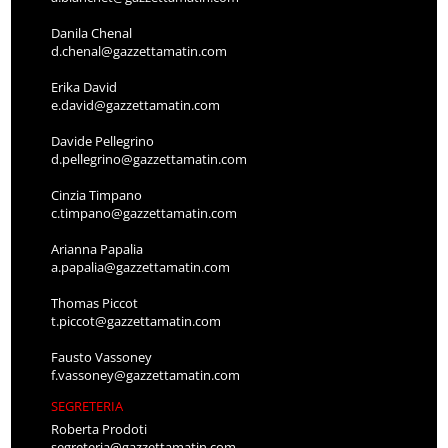
Danila Chenal
d.chenal@gazzettamatin.com
Erika David
e.david@gazzettamatin.com
Davide Pellegrino
d.pellegrino@gazzettamatin.com
Cinzia Timpano
c.timpano@gazzettamatin.com
Arianna Papalia
a.papalia@gazzettamatin.com
Thomas Piccot
t.piccot@gazzettamatin.com
Fausto Vassoney
f.vassoney@gazzettamatin.com
SEGRETERIA
Roberta Prodoti
segreteria@gazzettamatin.com