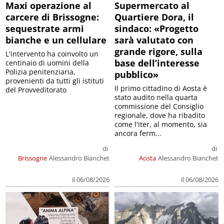
Maxi operazione al
Supermercato al
carcere di Brissogne:
Quartiere Dora, il
sequestrate armi
sindaco: «Progetto
bianche e un cellulare
sarà valutato con
grande rigore, sulla
L'intervento ha coinvolto un
base dell’interesse
centinaio di uomini della
Polizia penitenziaria,
pubblico»
provenienti da tutti gli istituti
Il primo cittadino di Aosta è
del Provveditorato
stato audito nella quarta
commissione del Consiglio
regionale, dove ha ribadito
come l'iter, al momento, sia
ancora ferm...
di
di
Brissogne
Alessandro Bianchet
Aosta
Alessandro Bianchet
il 06/08/2026
il 06/08/2026