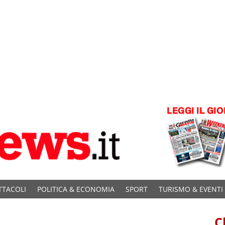
TTACOLI
POLITICA & ECONOMIA
SPORT
TURISMO & EVENTI
C