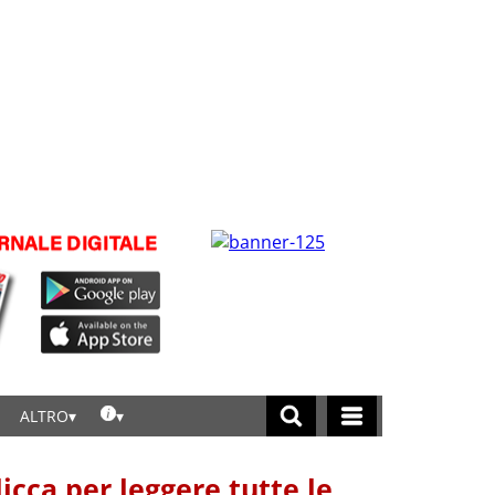
ALTRO
licca per leggere tutte le