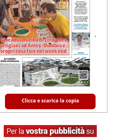
Clicca e scarica la copia