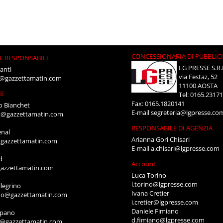
CONCESSIONARIA DI PUBBLIC
E RESPONSABILE
LG PRESSE S.R.
anti
via Festaz, 52
i@gazzettamatin.com
11100 AOSTA
NE
Tel: 0165.2317
Fax: 0165.1820141
o Bianchet
E-mail
segreteria@lgpresse.co
t@gazzettamatin.com
RESPONSABILE DI AGENZIA
enal
Arianna Gori Chisari
gazzettamatin.com
E-mail
a.chisari@lgpresse.com
d
Account
azzettamatin.com
Luca Torino
l.torino@lgpresse.com
legrino
Ivana Cretier
ino@gazzettamatin.com
i.cretier@lgpresse.com
Daniele Fimiano
mpano
d.fimiano@lgpresse.com
o@gazzettamatin.com