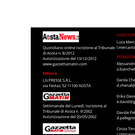
DIRETTOR
Luca Merc
l.mercant
Quotidiano online Iscrizione al Tribunale
di Aosta n. 8/2012
REDAZIO
Autorizzazione del 13/12/2012
Alessandr
www.gazzettamatin.com
a.bianche
Editore
Danila Ch
LG PRESSE S.R.L.
d.chenal@
via Festaz, 52 11100 AOSTA
Erika Davi
e.david@g
Settimanale del Lunedì. Iscrizione al
Tribunale di Aosta n. 9/2002
Davide Pel
Autorizzazione del 20/05/2002
d.pellegr
Cinzia Ti
c.timpan