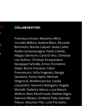
ITÀ
COLLABORATORI
L.
Francesca Arcaro, Massimo Altini,
Corrado Bellora, Nadine Blanc, Riccardo
11
Bortolotti, Manila Calipari, Giulia Calisti,
Nadia Camposaragna, Paolo Ciambi,
m
Filippo Clermont, Carol Di Vito, Christian
Leo Dufour, Christian Evaspasiano,
Giuseppe Farinella, Enrico Formento
Dojot, Bruno Fracasso, Fabio
Francesconi, Sofia Fregnani, Giorgia
Gambino, Paolo Gatto, Michael
Ghignone, Marlène Jorrioz, Cecilia
Lazzarotto, Giacomo Mangano, Angela
Marrelli, Federico Mecca, Luca Mauro
Melloni, Marc Montrosset, Matteo Nigra,
Sabrina Olibano, Emiliano Pala, Gabriele
Peloso, Maurizio Pitti, Loris Ponsetto,