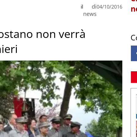
di
il
04/10/2016
n
news
dostano non verrà
C
ieri