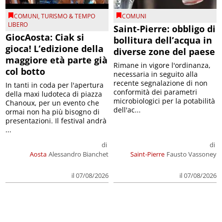
COMUNI
,
TURISMO & TEMPO
COMUNI
LIBERO
Saint-Pierre: obbligo di
GiocAosta: Ciak si
bollitura dell’acqua in
gioca! L’edizione della
diverse zone del paese
maggiore età parte già
Rimane in vigore l'ordinanza,
col botto
necessaria in seguito alla
recente segnalazione di non
In tanti in coda per l'apertura
conformità dei parametri
della maxi ludoteca di piazza
microbiologici per la potabilità
Chanoux, per un evento che
dell'ac...
ormai non ha più bisogno di
presentazioni. Il festival andrà
...
di
di
Aosta
Alessandro Bianchet
Saint-Pierre
Fausto Vassoney
il 07/08/2026
il 07/08/2026