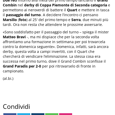
Due reti
intorno alla metà del primo tempo lanciano il
Grand
Combin
nel
derby di Coppa Piemonte di Seconda categoria
e
permettono ai neroverdi di battere il
Quart
e mettere in tasca
il
passaggio del turno
. A decidere l’incontro ci pensano
Marsilio
(
foto
) al 25′ del primo tempo e
Serra
, due minuti più
tardi. Ora non resta che attendere le prossime avversarie.
«Sono soddisfatto per il passaggio del turno – spiega il mister
Matteo Bravi
-, ma mi dispiace che per la seconda volta
affrontiamo una formazione in settimana per poi trovarcela
contro la domenica seguente». Domenica, infatti, sarà ancora
derby, questa volta a campi invertiti, con il Quart che
chercherà di vendicare l’eliminazione. La stessa cosa era
successa nel primo turno, dove il Grand Combin sconfisse il
Grand Paradis per 2-0
per poi ritrovarselo di fronte in
campionato.
(al.bi.)
Condividi