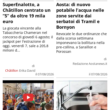
SuperEnalotto, a
Aosta: di nuovo
Châtillon centrato un
potabile l’acqua nelle
“5” da oltre 19 mila
zone servite dai
euro
serbatoi di Tramil e
Bornyon
La giocata vincente alla
Tabaccheria Chameran nel
Revocate le due ordinanze che
concorso di giovedì 6 agosto; il
dalla scorsa settimana
jackpot per l'estrazione di
imponevano la bollitura nella
oggi, venerdì 7, sale a 205,8
pre-collina, a Saraillon e
milioni d...
Porossan
di
Redazione Aostanews.it
di
Châtillon
Erika David
il 07/08/2026
il 07/08/2026