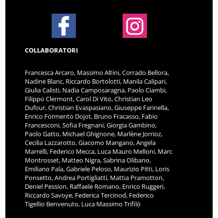
COLLABORATORI
Francesca Arcaro, Massimo Altini, Corrado Bellora,
Nadine Blanc, Riccardo Bortolotti, Manila Calipari,
Giulia Calisti, Nadia Camposaragna, Paolo Ciambi,
Filippo Clermont, Carol Di Vito, Christian Leo
Dufour, Christian Evaspasiano, Giuseppe Farinella,
Enrico Formento Dojot, Bruno Fracasso, Fabio
Francesconi, Sofia Fregnani, Giorgia Gambino,
Paolo Gatto, Michael Ghignone, Marlène Jorrioz,
Cecilia Lazzarotto, Giacomo Mangano, Angela
Marrelli, Federico Mecca, Luca Mauro Melloni, Marc
Montrosset, Matteo Nigra, Sabrina Olibano,
Emiliano Pala, Gabriele Peloso, Maurizio Pitti, Loris
Ponsetto, Andrea Portigliatti, Mattia Pramotton,
Deniel Pession, Raffaele Romano, Enrico Ruggeri,
Riccardo Savoye, Federica Tercinod, Federico
Tigellio Benvenuto, Luca Massimo Trifilò