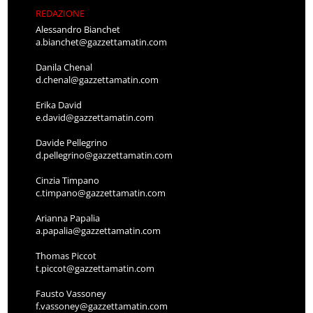
REDAZIONE
Alessandro Bianchet
a.bianchet@gazzettamatin.com
Danila Chenal
d.chenal@gazzettamatin.com
Erika David
e.david@gazzettamatin.com
Davide Pellegrino
d.pellegrino@gazzettamatin.com
Cinzia Timpano
c.timpano@gazzettamatin.com
Arianna Papalia
a.papalia@gazzettamatin.com
Thomas Piccot
t.piccot@gazzettamatin.com
Fausto Vassoney
f.vassoney@gazzettamatin.com