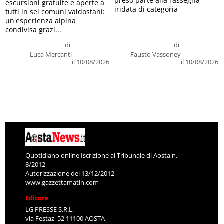
preso parte alla rassegna
escursioni gratuite e aperte a
iridata di categoria
tutti in sei comuni valdostani:
un'esperienza alpina
condivisa grazi...
di
di
Luca Mercanti
Fausto Vassoney
il 10/08/2026
il 10/08/2026
Quotidiano online Iscrizione al Tribunale di Aosta n.
8/2012
Autorizzazione del 13/12/2012
www.gazzettamatin.com
Editore
LG PRESSE S.R.L.
via Festaz, 52 11100 AOSTA