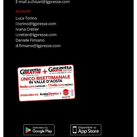
E-mail
a.chisari@lgpresse.com
Account
Luca Torino
l.torino@lgpresse.com
Ivana Cretier
i.cretier@lgpresse.com
Daniele Fimiano
d.fimiano@lgpresse.com