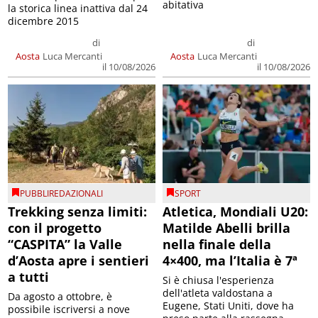
abitativa
la storica linea inattiva dal 24
dicembre 2015
di
di
Aosta
Luca Mercanti
Aosta
Luca Mercanti
il 10/08/2026
il 10/08/2026
PUBBLIREDAZIONALI
SPORT
Trekking senza limiti:
Atletica, Mondiali U20:
con il progetto
Matilde Abelli brilla
“CASPITA” la Valle
nella finale della
d’Aosta apre i sentieri
4×400, ma l’Italia è 7ª
a tutti
Si è chiusa l'esperienza
dell'atleta valdostana a
Da agosto a ottobre, è
Eugene, Stati Uniti, dove ha
possibile iscriversi a nove