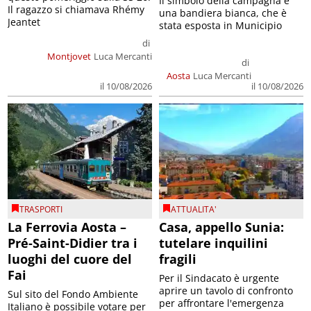
Il simbolo della campagna è
Il ragazzo si chiamava Rhémy
una bandiera bianca, che è
Jeantet
stata esposta in Municipio
di
Montjovet
Luca Mercanti
di
Aosta
Luca Mercanti
il 10/08/2026
il 10/08/2026
TRASPORTI
ATTUALITA'
La Ferrovia Aosta –
Casa, appello Sunia:
Pré-Saint-Didier tra i
tutelare inquilini
luoghi del cuore del
fragili
Fai
Per il Sindacato è urgente
aprire un tavolo di confronto
Sul sito del Fondo Ambiente
per affrontare l'emergenza
Italiano è possibile votare per