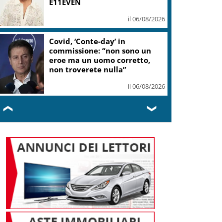
47,7%
il 06/08/2026
“Una notte di Casanova” di
Migliorini chiude Festival
teatro Volterra
il 06/08/2026
❮
❯