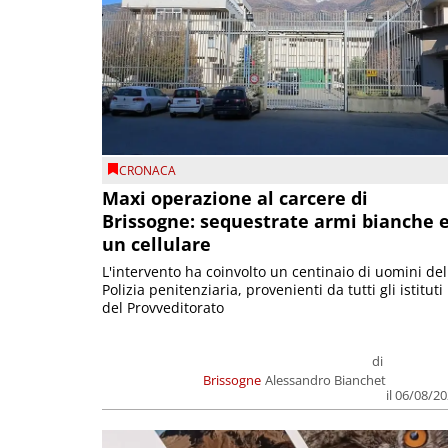
CRONACA
Maxi operazione al carcere di
Brissogne: sequestrate armi bianche 
un cellulare
L'intervento ha coinvolto un centinaio di uomini del
Polizia penitenziaria, provenienti da tutti gli istituti
del Provveditorato
di
Brissogne
Alessandro Bianchet
il 06/08/2