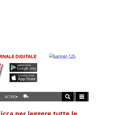
ALTRO
licca per leggere tutte le