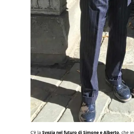
C’è la
Svezia nel futuro di Simone e Alberto
, che i