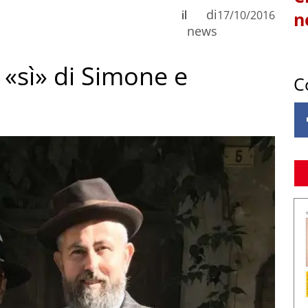
di
il
17/10/2016
n
news
il «sì» di Simone e
C