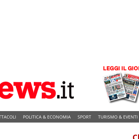
TTACOLI
POLITICA & ECONOMIA
SPORT
TURISMO & EVENTI
C