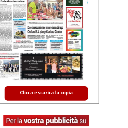
Clicca e scarica la copia