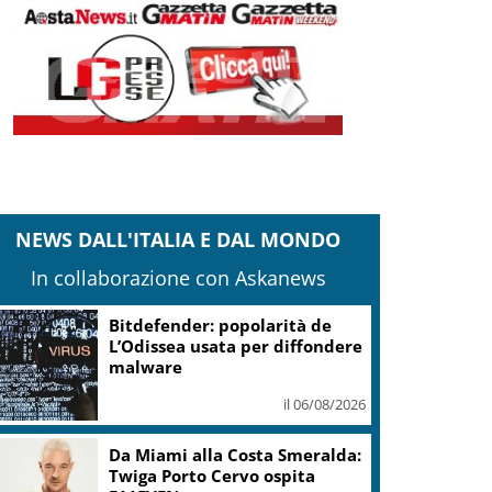
NEWS DALL'ITALIA E DAL MONDO
In collaborazione con Askanews
Guccini, Meloni: l’ho amato e
mi ha formato, continuerò a
cantarlo
il 06/08/2026
Sogin: in 2025 utile balza oltre
2,5 mln, decommissioning al