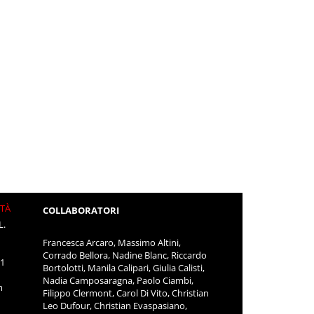
ITÀ
COLLABORATORI
L.
Francesca Arcaro, Massimo Altini,
Corrado Bellora, Nadine Blanc, Riccardo
11
Bortolotti, Manila Calipari, Giulia Calisti,
Nadia Camposaragna, Paolo Ciambi,
m
Filippo Clermont, Carol Di Vito, Christian
Leo Dufour, Christian Evaspasiano,