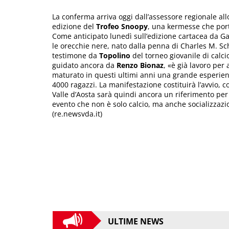
La conferma arriva oggi dall’assessore regionale all
edizione del
Trofeo Snoopy
, una kermesse che por
Come anticipato lunedì sull’edizione cartacea da G
le orecchie nere, nato dalla penna di Charles M. Sch
testimone da
Topolino
del torneo giovanile di calci
guidato ancora da
Renzo
Bionaz
, «è già lavoro per
maturato in questi ultimi anni una grande esperienz
4000 ragazzi. La manifestazione costituirà l’avvio, c
Valle d’Aosta sarà quindi ancora un riferimento per 
evento che non è solo calcio, ma anche socializzaz
(re.newsvda.it)
ULTIME NEWS