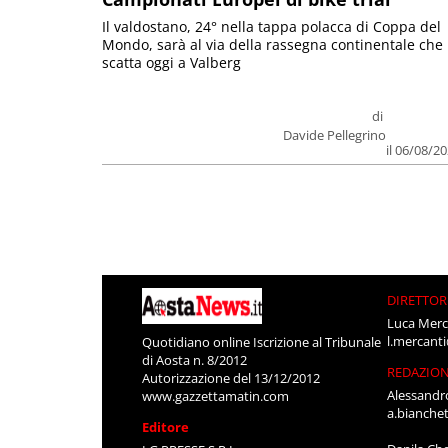
Il valdostano, 24° nella tappa polacca di Coppa del
Mondo, sarà al via della rassegna continentale che
scatta oggi a Valberg
di
Davide Pellegrino
il 06/08/2
DIRETTOR
Luca Merc
l.mercant
Quotidiano online Iscrizione al Tribunale
di Aosta n. 8/2012
REDAZIO
Autorizzazione del 13/12/2012
Alessandr
www.gazzettamatin.com
a.bianche
Editore