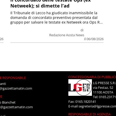
Netweek); si dimette l’ad
Il Tribunale di Lecco ha giudicato inammissibile la
domanda di concordato preventivo presentata dal
gruppo per salvare le testate ex Netweek ora Ops R...
di
Redazione Aosta News
026
il 06/08/2026
CONCESSIONARIA DI PUBBLIC
E RESPONSABILE
LG PRESSE S.R.
anti
via Festaz, 52
i@gazzettamatin.com
11100 AOSTA
NE
Tel: 0165.2317
Fax: 0165.1820141
o Bianchet
E-mail
segreteria@lgpresse.co
t@gazzettamatin.com
RESPONSABILE DI AGENZIA