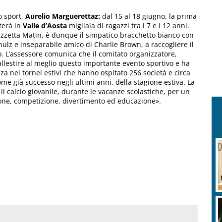
o sport,
Aurelio
Marguerettaz:
dal 15 al 18 giugno, la prima
terà in
Valle d’Aosta
migliaia di ragazzi tra i 7 e i 12 anni.
azzetta Matin, è dunque il simpatico bracchetto bianco con
ulz e inseparabile amico di Charlie Brown, a raccogliere il
o. L’assessore comunica che il comitato organizzatore,
 allestire al meglio questo importante evento sportivo e ha
a nei tornei estivi che hanno ospitato 256 società e circa
ome già successo negli ultimi anni, della stagione estiva. La
il calcio giovanile, durante le vacanze scolastiche, per un
ione, competizione, divertimento ed educazione».