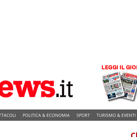
TTACOLI
POLITICA & ECONOMIA
SPORT
TURISMO & EVENTI
C