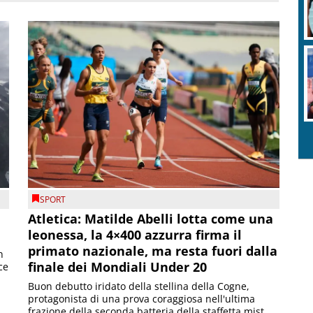
SPORT
Atletica: Matilde Abelli lotta come una
leonessa, la 4×400 azzurra firma il
primato nazionale, ma resta fuori dalla
n
finale dei Mondiali Under 20
ce
Buon debutto iridato della stellina della Cogne,
protagonista di una prova coraggiosa nell'ultima
frazione della seconda batteria della staffetta mist...