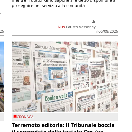
mentre il dottor Gino Sapone si è detto disponibile a
proseguire nel servizio alla comunità
.
di
Nus
Fausto Vassoney
026
il 06/08/2026
CRONACA
Terremoto editoria: il Tribunale boccia
il concordato delle testate Ops (ex