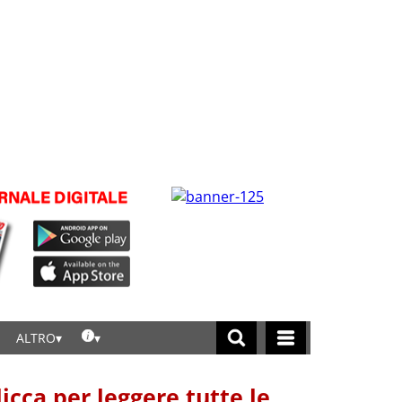
ALTRO
licca per leggere tutte le