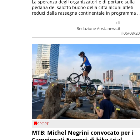
La speranza degli organizzatori è di portare sulla
pedana del salotto buono della città alcuni atleti
reduci dalla rassegna continentale in programma ..
di
Redazione Aostanews.it
il 06/08/2
SPORT
MTB: Michel Negrini convocato per i
Campionati Europei di bike trial