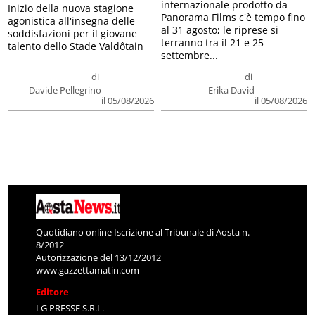
internazionale prodotto da
Inizio della nuova stagione
Panorama Films c'è tempo fino
agonistica all'insegna delle
al 31 agosto; le riprese si
soddisfazioni per il giovane
terranno tra il 21 e 25
talento dello Stade Valdôtain
settembre...
di
di
Davide Pellegrino
Erika David
il 05/08/2026
il 05/08/2026
Quotidiano online Iscrizione al Tribunale di Aosta n.
8/2012
Autorizzazione del 13/12/2012
www.gazzettamatin.com
Editore
LG PRESSE S.R.L.