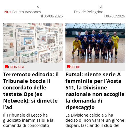
di
di
Nus
Fausto Vassoney
Davide Pellegrino
il 06/08/2026
il 06/08/2026
CRONACA
SPORT
Terremoto editoria: il
Futsal: niente serie A
Tribunale boccia il
femminile per l’Aosta
concordato delle
511, la Divisione
testate Ops (ex
nazionale non accoglie
Netweek); si dimette
la domanda di
l’ad
ripescaggio
Il Tribunale di Lecco ha
La Divisione calcio a 5 ha
giudicato inammissibile la
deciso di non varare un girone
domanda di concordato
dispari, lasciando il club del