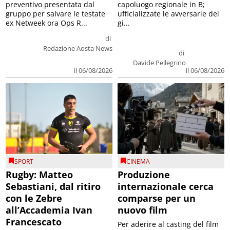
preventivo presentata dal
capoluogo regionale in B;
gruppo per salvare le testate
ufficializzate le avversarie dei
ex Netweek ora Ops R...
gi...
di
Redazione Aosta News
di
Davide Pellegrino
il 06/08/2026
il 06/08/2026
SPORT
CINEMA
Rugby: Matteo
Produzione
Sebastiani, dal ritiro
internazionale cerca
con le Zebre
comparse per un
all’Accademia Ivan
nuovo film
Francescato
Per aderire al casting del film