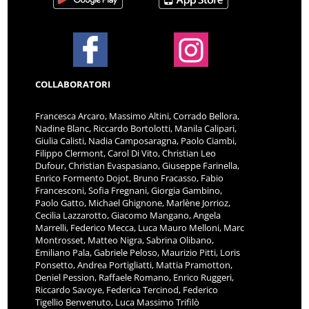
COLLABORATORI
Francesca Arcaro, Massimo Altini, Corrado Bellora,
Nadine Blanc, Riccardo Bortolotti, Manila Calipari,
Giulia Calisti, Nadia Camposaragna, Paolo Ciambi,
Filippo Clermont, Carol Di Vito, Christian Leo
Dufour, Christian Evaspasiano, Giuseppe Farinella,
Enrico Formento Dojot, Bruno Fracasso, Fabio
Francesconi, Sofia Fregnani, Giorgia Gambino,
Paolo Gatto, Michael Ghignone, Marlène Jorrioz,
Cecilia Lazzarotto, Giacomo Mangano, Angela
Marrelli, Federico Mecca, Luca Mauro Melloni, Marc
Montrosset, Matteo Nigra, Sabrina Olibano,
Emiliano Pala, Gabriele Peloso, Maurizio Pitti, Loris
Ponsetto, Andrea Portigliatti, Mattia Pramotton,
Deniel Pession, Raffaele Romano, Enrico Ruggeri,
Riccardo Savoye, Federica Tercinod, Federico
Tigellio Benvenuto, Luca Massimo Trifilò