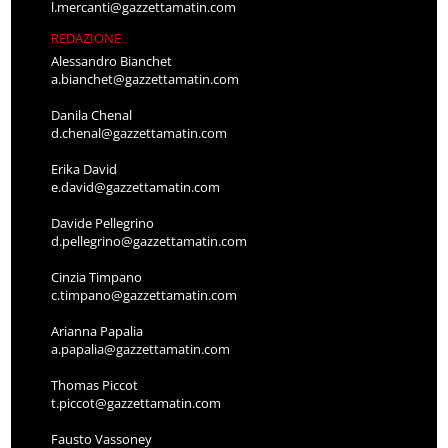
l.mercanti@gazzettamatin.com
REDAZIONE
Alessandro Bianchet
a.bianchet@gazzettamatin.com
Danila Chenal
d.chenal@gazzettamatin.com
Erika David
e.david@gazzettamatin.com
Davide Pellegrino
d.pellegrino@gazzettamatin.com
Cinzia Timpano
c.timpano@gazzettamatin.com
Arianna Papalia
a.papalia@gazzettamatin.com
Thomas Piccot
t.piccot@gazzettamatin.com
Fausto Vassoney