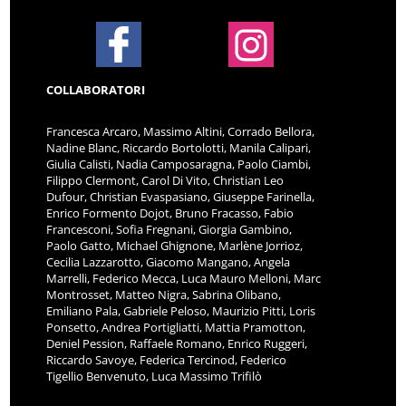
COLLABORATORI
Francesca Arcaro, Massimo Altini, Corrado Bellora,
Nadine Blanc, Riccardo Bortolotti, Manila Calipari,
Giulia Calisti, Nadia Camposaragna, Paolo Ciambi,
Filippo Clermont, Carol Di Vito, Christian Leo
Dufour, Christian Evaspasiano, Giuseppe Farinella,
Enrico Formento Dojot, Bruno Fracasso, Fabio
Francesconi, Sofia Fregnani, Giorgia Gambino,
Paolo Gatto, Michael Ghignone, Marlène Jorrioz,
Cecilia Lazzarotto, Giacomo Mangano, Angela
Marrelli, Federico Mecca, Luca Mauro Melloni, Marc
Montrosset, Matteo Nigra, Sabrina Olibano,
Emiliano Pala, Gabriele Peloso, Maurizio Pitti, Loris
Ponsetto, Andrea Portigliatti, Mattia Pramotton,
Deniel Pession, Raffaele Romano, Enrico Ruggeri,
Riccardo Savoye, Federica Tercinod, Federico
Tigellio Benvenuto, Luca Massimo Trifilò