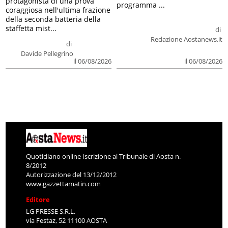
protagonista di una prova
programma ...
coraggiosa nell'ultima frazione
della seconda batteria della
staffetta mist...
di
Redazione Aostanews.it
di
Davide Pellegrino
il 06/08/2026
il 06/08/2026
Quotidiano online Iscrizione al Tribunale di Aosta n.
8/2012
Autorizzazione del 13/12/2012
www.gazzettamatin.com
Editore
LG PRESSE S.R.L.
via Festaz, 52 11100 AOSTA