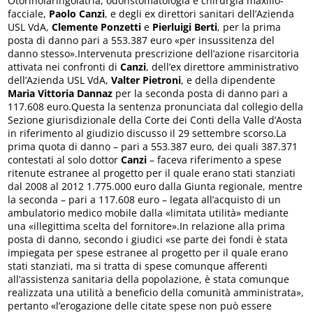
Otorinolaringoiatria, odonstomatologia e chirurgia maxillo-
facciale,
Paolo Canzi
, e degli ex direttori sanitari dell’Azienda
USL VdA,
Clemente Ponzetti
e
Pierluigi Berti
, per la prima
posta di danno pari a 553.387 euro «per insussitenza del
danno stesso».Intervenuta prescrizione dell’azione risarcitoria
attivata nei confronti di
Canzi
, dell’ex direttore amministrativo
dell’Azienda USL VdA,
Valter Pietroni
, e della dipendente
Maria Vittoria Dannaz
per la seconda posta di danno pari a
117.608 euro.Questa la sentenza pronunciata dal collegio della
Sezione giurisdizionale della Corte dei Conti della Valle d’Aosta
in riferimento al giudizio discusso il 29 settembre scorso.La
prima quota di danno – pari a 553.387 euro, dei quali 387.371
contestati al solo dottor
Canzi
– faceva riferimento a spese
ritenute estranee al progetto per il quale erano stati stanziati
dal 2008 al 2012 1.775.000 euro dalla Giunta regionale, mentre
la seconda – pari a 117.608 euro – legata all’acquisto di un
ambulatorio medico mobile dalla «limitata utilità» mediante
una «illegittima scelta del fornitore».In relazione alla prima
posta di danno, secondo i giudici «se parte dei fondi è stata
impiegata per spese estranee al progetto per il quale erano
stati stanziati, ma si tratta di spese comunque afferenti
all’assistenza sanitaria della popolazione, è stata comunque
realizzata una utilità a beneficio della comunità amministrata»,
pertanto «l’erogazione delle citate spese non può essere