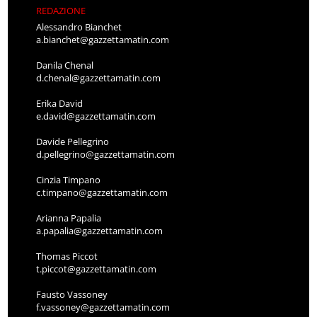
REDAZIONE
Alessandro Bianchet
a.bianchet@gazzettamatin.com
Danila Chenal
d.chenal@gazzettamatin.com
Erika David
e.david@gazzettamatin.com
Davide Pellegrino
d.pellegrino@gazzettamatin.com
Cinzia Timpano
c.timpano@gazzettamatin.com
Arianna Papalia
a.papalia@gazzettamatin.com
Thomas Piccot
t.piccot@gazzettamatin.com
Fausto Vassoney
f.vassoney@gazzettamatin.com