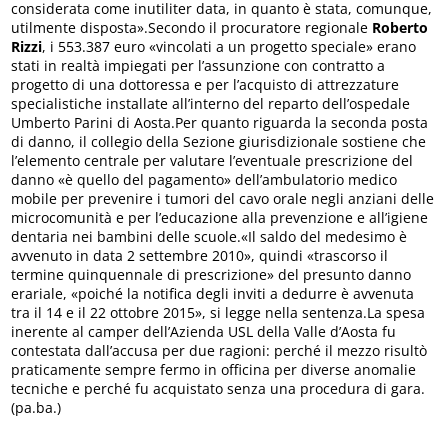
considerata come inutiliter data, in quanto è stata, comunque,
utilmente disposta».Secondo il procuratore regionale
Roberto
Rizzi
, i 553.387 euro «vincolati a un progetto speciale» erano
stati in realtà impiegati per l’assunzione con contratto a
progetto di una dottoressa e per l’acquisto di attrezzature
specialistiche installate all’interno del reparto dell’ospedale
Umberto Parini di Aosta.Per quanto riguarda la seconda posta
di danno, il collegio della Sezione giurisdizionale sostiene che
l’elemento centrale per valutare l’eventuale prescrizione del
danno «è quello del pagamento» dell’ambulatorio medico
mobile per prevenire i tumori del cavo orale negli anziani delle
microcomunità e per l’educazione alla prevenzione e all’igiene
dentaria nei bambini delle scuole.«Il saldo del medesimo è
avvenuto in data 2 settembre 2010», quindi «trascorso il
termine quinquennale di prescrizione» del presunto danno
erariale, «poiché la notifica degli inviti a dedurre è avvenuta
tra il 14 e il 22 ottobre 2015», si legge nella sentenza.La spesa
inerente al camper dell’Azienda USL della Valle d’Aosta fu
contestata dall’accusa per due ragioni: perché il mezzo risultò
praticamente sempre fermo in officina per diverse anomalie
tecniche e perché fu acquistato senza una procedura di gara.
(pa.ba.)