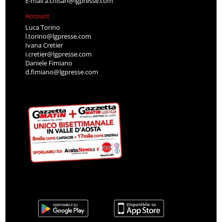
E-mail
a.chisari@lgpresse.com
Account
Luca Torino
l.torino@lgpresse.com
Ivana Cretier
i.cretier@lgpresse.com
Daniele Fimiano
d.fimiano@lgpresse.com