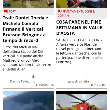
SPORT
APPUNTAMENTI
,
OGGI &
DOMANI
Trail: Daniel Thedy e
COSA FARE NEL FINE
Michela Comola
SETTIMANA IN VALLE
firmano il Vertical
D’AOSTA
Brusson-Bringuez a
tempo di record
SABATO 8 AGOSTO ALLEIN –
All’area verde Le Plan-de-
Oltre 200 atleti al via
Clavel prosegue “ItinerDante”,
dell'ultima tappa del Défì
le letture dantesche, con la
Vertical, sul podio anche
partecipazione di Antonello
Mathieu Brunod, Alex
Pistritto (...
Noussan, Miriam Di Vincenzo
e Kaitlin Allen
di
di
Davide Pellegrino
gazzettamatin
il 08/08/2026
il 07/08/2026