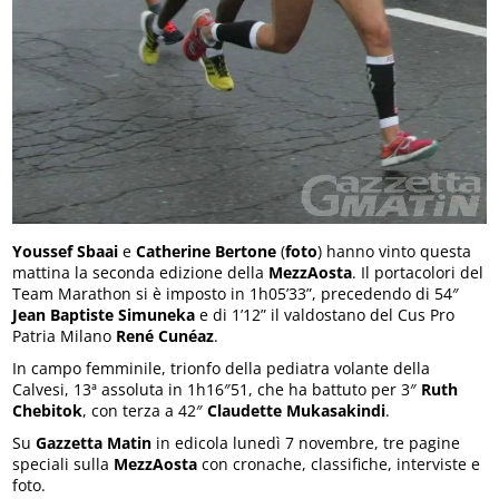
Youssef Sbaai
e
Catherine Bertone
(
foto
) hanno vinto questa
mattina la seconda edizione della
MezzAosta
. Il portacolori del
Team Marathon si è imposto in 1h05’33”, precedendo di 54″
Jean Baptiste Simuneka
e di 1’12” il valdostano del Cus Pro
Patria Milano
René Cunéaz
.
In campo femminile, trionfo della pediatra volante della
Calvesi, 13ª assoluta in 1h16″51, che ha battuto per 3″
Ruth
Chebitok
, con terza a 42″
Claudette Mukasakindi
.
Su
Gazzetta Matin
in edicola lunedì 7 novembre, tre pagine
speciali sulla
MezzAosta
con cronache, classifiche, interviste e
foto.