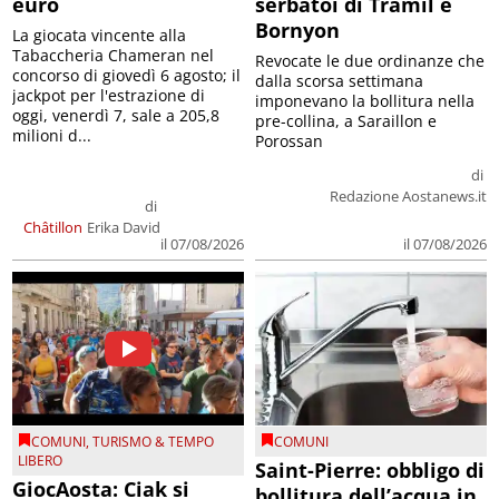
euro
serbatoi di Tramil e
Bornyon
La giocata vincente alla
Tabaccheria Chameran nel
Revocate le due ordinanze che
concorso di giovedì 6 agosto; il
dalla scorsa settimana
jackpot per l'estrazione di
imponevano la bollitura nella
oggi, venerdì 7, sale a 205,8
pre-collina, a Saraillon e
milioni d...
Porossan
di
Redazione Aostanews.it
di
Châtillon
Erika David
il 07/08/2026
il 07/08/2026
COMUNI
,
TURISMO & TEMPO
COMUNI
LIBERO
Saint-Pierre: obbligo di
GiocAosta: Ciak si
bollitura dell’acqua in