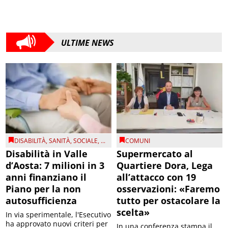
ULTIME NEWS
DISABILITÀ
,
SANITÀ
,
SOCIALE
, ...
COMUNI
Disabilità in Valle
Supermercato al
d’Aosta: 7 milioni in 3
Quartiere Dora, Lega
anni finanziano il
all’attacco con 19
Piano per la non
osservazioni: «Faremo
autosufficienza
tutto per ostacolare la
scelta»
In via sperimentale, l'Esecutivo
ha approvato nuovi criteri per
In una conferenza stampa il