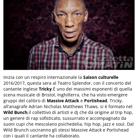
Inizia con un respiro internazionale la
Saison culturelle
2016/2017, questa sera al Teatro Splendor, con il concerto del
cantante inglese
Tricky
.È uno dei massimi esponenti di quella
scena musicale di Bristol, Inghilterra, che ha visto emergere
gruppi del calibro di
Massive Attack
e
Portishead
, Tricky,
all’anagrafe Adrian Nicholas Matthews Thaws, si è formato nel
Wild Bunch
,il collettivo di artisti e dj che dà origine al trip hop,
un genere di rap sofisticato, sussurrato e accompagnato da
suoni cupi che mescolano psichedelia, hip hop, jazz e soul. Dal
Wild Brunch usciranno gli stessi Massive Attack e Portishead
con i quali il cantante ha collaborato.