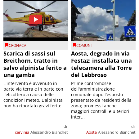
CRONACA
COMUNI
Scarica di sassi sul
Aosta, degrado in via
Breithorn, tratto in
Festaz: installata una
salvo alpinista ferito a
telecamera alla Torre
una gamba
del Lebbroso
L'intervento è avvenuto in
Prime contromosse
parte via terra e in parte con
dell'amministrazione
l'elicottero a causa delle
comunale dopo l'esposto
condizioni meteo. L'alpinista
presentato da residenti della
non ha riportato gravi ferite
zona; promessi anche
maggiori controlli e ulteriori
inter...
di
di
cervinia
Alessandro Bianchet
Aosta
Alessandro Bianchet