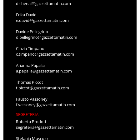
d.chenal@gazzettamatin.com
Erika David
e.david@gazzettamatin.com
Davide Pellegrino
d.pellegrino@gazzettamatin.com
Cinzia Timpano
c.timpano@gazzettamatin.com
Arianna Papalia
a.papalia@gazzettamatin.com
Thomas Piccot
t.piccot@gazzettamatin.com
Fausto Vassoney
f.vassoney@gazzettamatin.com
SEGRETERIA
Roberta Prodoti
segreteria@gazzettamatin.com
Stefania Muscolo