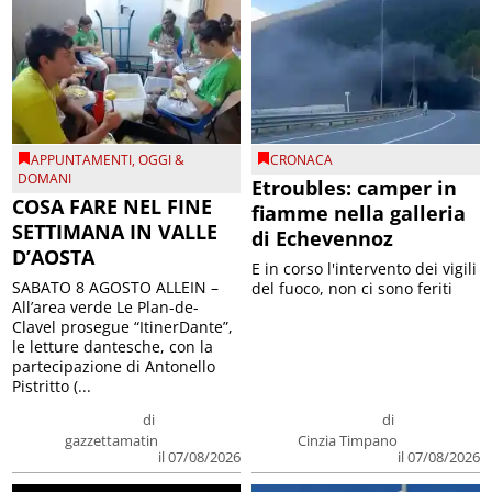
APPUNTAMENTI
,
OGGI &
CRONACA
DOMANI
Etroubles: camper in
COSA FARE NEL FINE
fiamme nella galleria
SETTIMANA IN VALLE
di Echevennoz
D’AOSTA
E in corso l'intervento dei vigili
SABATO 8 AGOSTO ALLEIN –
del fuoco, non ci sono feriti
All’area verde Le Plan-de-
Clavel prosegue “ItinerDante”,
le letture dantesche, con la
partecipazione di Antonello
Pistritto (...
di
di
gazzettamatin
Cinzia Timpano
il 07/08/2026
il 07/08/2026