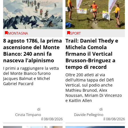
MONTAGNA
SPORT
8 agosto 1786, la prima
Trail: Daniel Thedy e
ascensione del Monte
Michela Comola
Bianco: 240 anni fa
firmano il Vertical
nasceva l’alpinismo
Brusson-Bringuez a
tempo di record
I primi a raggiungere la vetta
del Monte Bianco furono
Oltre 200 atleti al via
Jacques Balmat e Michel
dell'ultima tappa del Défì
Gabriel Paccard
Vertical, sul podio anche
Mathieu Brunod, Alex
Noussan, Miriam Di Vincenzo
e Kaitlin Allen
di
di
Cinzia Timpano
Davide Pellegrino
il 08/08/2026
il 08/08/2026