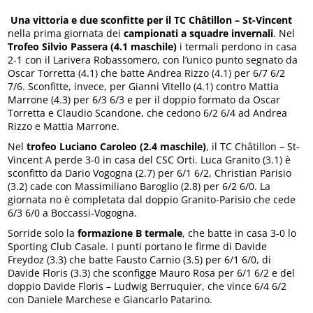
Una vittoria e due sconfitte per il TC Châtillon – St-Vincent
nella prima giornata dei
campionati a squadre invernali
. Nel
Trofeo Silvio Passera (4.1 maschile)
i termali perdono in casa
2-1 con il Larivera Robassomero, con l’unico punto segnato da
Oscar Torretta (4.1) che batte Andrea Rizzo (4.1) per 6/7 6/2
7/6. Sconfitte, invece, per Gianni Vitello (4.1) contro Mattia
Marrone (4.3) per 6/3 6/3 e per il doppio formato da Oscar
Torretta e Claudio Scandone, che cedono 6/2 6/4 ad Andrea
Rizzo e Mattia Marrone.
Nel
trofeo Luciano Caroleo (2.4 maschile)
, il TC Châtillon – St-
Vincent A perde 3-0 in casa del CSC Orti. Luca Granito (3.1) è
sconfitto da Dario Vogogna (2.7) per 6/1 6/2, Christian Parisio
(3.2) cade con Massimiliano Baroglio (2.8) per 6/2 6/0. La
giornata no è completata dal doppio Granito-Parisio che cede
6/3 6/0 a Boccassi-Vogogna.
Sorride solo la
formazione B termale
, che batte in casa 3-0 lo
Sporting Club Casale. I punti portano le firme di Davide
Freydoz (3.3) che batte Fausto Carnio (3.5) per 6/1 6/0, di
Davide Floris (3.3) che sconfigge Mauro Rosa per 6/1 6/2 e del
doppio Davide Floris – Ludwig Berruquier, che vince 6/4 6/2
con Daniele Marchese e Giancarlo Patarino.