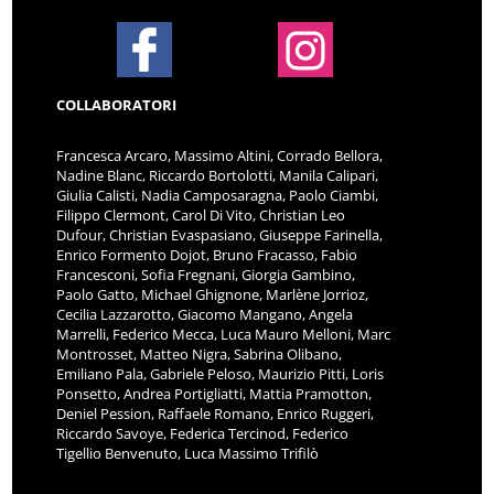
COLLABORATORI
Francesca Arcaro, Massimo Altini, Corrado Bellora,
Nadine Blanc, Riccardo Bortolotti, Manila Calipari,
Giulia Calisti, Nadia Camposaragna, Paolo Ciambi,
Filippo Clermont, Carol Di Vito, Christian Leo
Dufour, Christian Evaspasiano, Giuseppe Farinella,
Enrico Formento Dojot, Bruno Fracasso, Fabio
Francesconi, Sofia Fregnani, Giorgia Gambino,
Paolo Gatto, Michael Ghignone, Marlène Jorrioz,
Cecilia Lazzarotto, Giacomo Mangano, Angela
Marrelli, Federico Mecca, Luca Mauro Melloni, Marc
Montrosset, Matteo Nigra, Sabrina Olibano,
Emiliano Pala, Gabriele Peloso, Maurizio Pitti, Loris
Ponsetto, Andrea Portigliatti, Mattia Pramotton,
Deniel Pession, Raffaele Romano, Enrico Ruggeri,
Riccardo Savoye, Federica Tercinod, Federico
Tigellio Benvenuto, Luca Massimo Trifilò