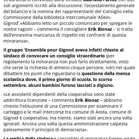
soli argomenti iscritti alla discussione: l’assestamento generale
del bilancio e la nomina dei rappresentanti del Consiglio nella
Commissione della biblioteca intercomunale ‘Allein-
Gignod’.«Abbiamo letto un piccolo comunicato per spiegare le
nostre ragioni – commenta il consigliere
Erik Bionaz
– si tratta
dell’ennesima mancanza di rispetto nei confronti di questa
minoranza».
Il gruppo ‘Ensemble pour Gignod aveva infatti chiesto al
sindaco di convocare un consiglio straordinario
(per
regolamento la minoranza non può farlo direttamente, visto
che serve la richiesta di almeno cinque persone, ndr) nel quale
dibattere tre punti che riguardano la
questione della mensa
scolastica dove, il primo giorno di scuola, lo scorso
settembre, alcuni bambini furono lasciati a digiuno.
«Le assistenti dipendenti della cooperativa sono state
addirittura licenziate – commenta
Erik Bionaz
– abbiamo
chiesto l’istituzione di una Commissione per esaminare il
carteggio e le mail intercorse tra comune di Aosta, comune di
Gignod e cooperativa, ma niente, siamo stati ancora una volta
ignorati. Ancora una volta questa amministrazione calpesta
palesemente il principio di democrazia».
La replica della sindaca
«I consiglieri di minoranza hanno avuto