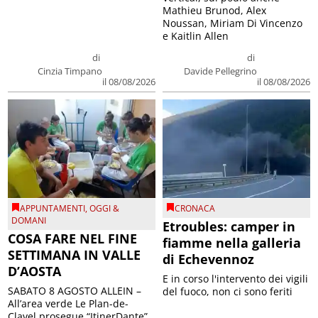
Mathieu Brunod, Alex
Noussan, Miriam Di Vincenzo
e Kaitlin Allen
di
di
Cinzia Timpano
Davide Pellegrino
il 08/08/2026
il 08/08/2026
APPUNTAMENTI
,
OGGI &
CRONACA
DOMANI
Etroubles: camper in
COSA FARE NEL FINE
fiamme nella galleria
SETTIMANA IN VALLE
di Echevennoz
D’AOSTA
E in corso l'intervento dei vigili
SABATO 8 AGOSTO ALLEIN –
del fuoco, non ci sono feriti
All’area verde Le Plan-de-
Clavel prosegue “ItinerDante”,