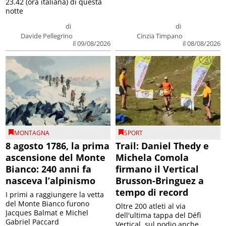
23.42 (ora italiana) di questa
notte
di
di
Davide Pellegrino
Cinzia Timpano
il 09/08/2026
il 08/08/2026
MONTAGNA
SPORT
8 agosto 1786, la prima
Trail: Daniel Thedy e
ascensione del Monte
Michela Comola
Bianco: 240 anni fa
firmano il Vertical
nasceva l’alpinismo
Brusson-Bringuez a
tempo di record
I primi a raggiungere la vetta
del Monte Bianco furono
Oltre 200 atleti al via
Jacques Balmat e Michel
dell'ultima tappa del Défì
Gabriel Paccard
Vertical, sul podio anche