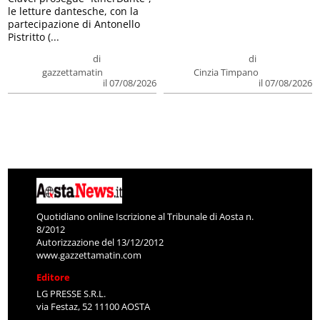
le letture dantesche, con la
partecipazione di Antonello
Pistritto (...
di
di
gazzettamatin
Cinzia Timpano
il 07/08/2026
il 07/08/2026
Quotidiano online Iscrizione al Tribunale di Aosta n.
8/2012
Autorizzazione del 13/12/2012
www.gazzettamatin.com
Editore
LG PRESSE S.R.L.
via Festaz, 52 11100 AOSTA