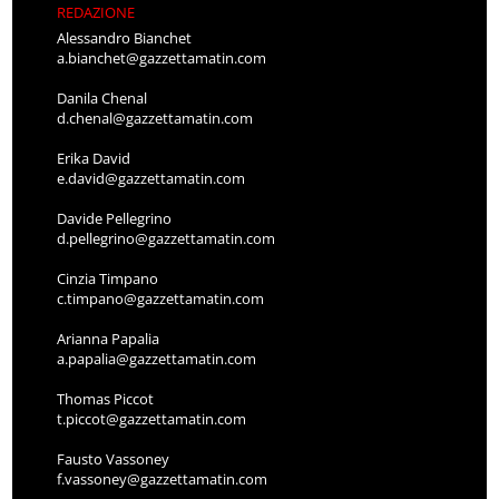
REDAZIONE
Alessandro Bianchet
a.bianchet@gazzettamatin.com
Danila Chenal
d.chenal@gazzettamatin.com
Erika David
e.david@gazzettamatin.com
Davide Pellegrino
d.pellegrino@gazzettamatin.com
Cinzia Timpano
c.timpano@gazzettamatin.com
Arianna Papalia
a.papalia@gazzettamatin.com
Thomas Piccot
t.piccot@gazzettamatin.com
Fausto Vassoney
f.vassoney@gazzettamatin.com