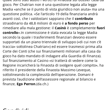
gioco. Per Chatrian non è una questione legata alla legge
Madia «anche se il punto di vista giuridico non aiuta» ma una
questione politica. «Se l’articolo 19 della finanziaria andrà
avanti così, che i valdostani sappiano che il
contributo
straodinario da 48,8 milioni di euro è
a fondo perso
per
rimediare alla mala gestione: il
Casinò
è completamente
fuori
controllo
».In commissione è stata evocata la legge Madia
secondo la quale i trasferimenti finanziari devono essere
supportati da un piano triennale di sviluppo («di cui non c’è
traccia» sottolinea Chatrian») ed essere trasmessi prima alla
Corte dei Conti (che sui finanziamenti milionari alla casa da
gioco ha dato mandato di indagare alla Guardia di Finanza).
Sul finanziamento al Casino «si tratterà di vedere come la
Regione incaricherà la Finaosta di svolgere quel compito», ha
riferito il presidente della Finaosta Massimo Leveque,
sottolineando la complessità dell’operazione. Domani è
prevista l’audizione dell’assessore regionale al bilancio e
finanze,
Ego Perron
.(da.ch.)