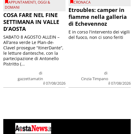
APPUNTAMENTI
,
OGGI &
CRONACA
DOMANI
Etroubles: camper in
COSA FARE NEL FINE
fiamme nella galleria
SETTIMANA IN VALLE
di Echevennoz
D’AOSTA
E in corso l'intervento dei vigili
SABATO 8 AGOSTO ALLEIN –
del fuoco, non ci sono feriti
All’area verde Le Plan-de-
Clavel prosegue “ItinerDante”,
le letture dantesche, con la
partecipazione di Antonello
Pistritto (...
di
di
gazzettamatin
Cinzia Timpano
il 07/08/2026
il 07/08/2026