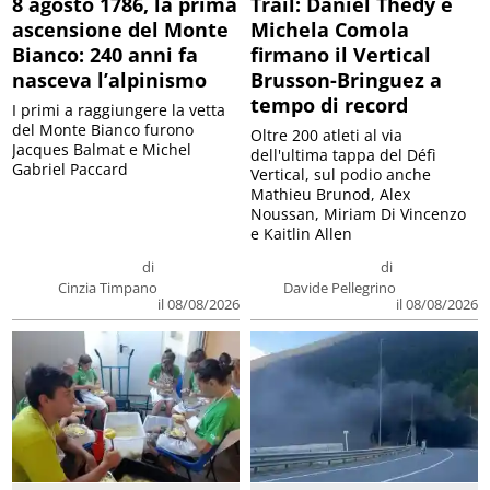
8 agosto 1786, la prima
Trail: Daniel Thedy e
ascensione del Monte
Michela Comola
Bianco: 240 anni fa
firmano il Vertical
nasceva l’alpinismo
Brusson-Bringuez a
tempo di record
I primi a raggiungere la vetta
del Monte Bianco furono
Oltre 200 atleti al via
Jacques Balmat e Michel
dell'ultima tappa del Défì
Gabriel Paccard
Vertical, sul podio anche
Mathieu Brunod, Alex
Noussan, Miriam Di Vincenzo
e Kaitlin Allen
di
di
Cinzia Timpano
Davide Pellegrino
il 08/08/2026
il 08/08/2026