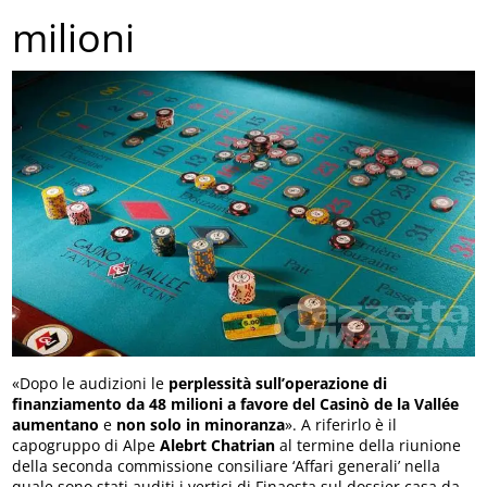
milioni
«Dopo le audizioni le
perplessità sull’operazione di
finanziamento da 48 milioni a favore del Casinò de la Vallée
aumentano
e
non solo in minoranza
». A riferirlo è il
capogruppo di Alpe
Alebrt Chatrian
al termine della riunione
della seconda commissione consiliare ‘Affari generali’ nella
quale sono stati auditi i vertici di Finaosta sul dossier casa da