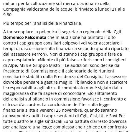
milioni per la collocazione sul mercato azionario della
Compagnia valdostana delle acque, è rinviato a lunedì 21 alle
9.30.
Più tempo per l’analisi della Finanziaria
A far scoppiare la polemica il segretario regionale della Cgil
Domenico Falcomatà
che in audizione ha puntato il dito
contro i capigruppo consiliari colpevoli «di voler accorciare i
tempi di discussione sulla finanziaria secondo quanto riportato
dall’assessore Perron». Non ci stanno i capigruppo a fare da
capro espiatorio. «Niente di più falso – riferiscono i consiglieri
di Alpe, M5S e Gruppo Misto -. Le audizioni sono decise dal
Presidente di Commissione e il calendario delle riunioni
consiliari è stabilito dalla Presidenza del Consiglio. L’assessore
dovrebbe pensare a gestire meglio il bilancio e non a scaricare
le responsabilità agli altri». Il comunicato non è siglato dalla
maggioranza che fa sapere di concordare: «lo slittamento
dell’analisi sul bilancio in commissione favorisce il confronto e
ci trova d’accordo». La conclusione dell’iter sulla legge
finanziaria slitta a venerdì 25 novembre, quando saranno
nuovamente auditi i rappresentanti di Cgil, Cisl, Uil e Savt.Per
tutte quattro le sigle sindacali «una battuta d’arresto doverosa
per analizzare una legge complessa che richiede un confronto