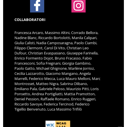
COLLABORATORI
Francesca Arcaro, Massimo Altini, Corrado Bellora,
Nadine Blanc, Riccardo Bortolotti, Manila Calipari,
Giulia Calisti, Nadia Camposaragna, Paolo Ciambi,
Filippo Clermont, Carol Di Vito, Christian Leo
Dufour, Christian Evaspasiano, Giuseppe Farinella,
Enrico Formento Dojot, Bruno Fracasso, Fabio
Francesconi, Sofia Fregnani, Giorgia Gambino,
Paolo Gatto, Michael Ghignone, Marlène Jorrioz,
Cecilia Lazzarotto, Giacomo Mangano, Angela
Marrelli, Federico Mecca, Luca Mauro Melloni, Marc
Montrosset, Matteo Nigra, Sabrina Olibano,
Emiliano Pala, Gabriele Peloso, Maurizio Pitti, Loris
Ponsetto, Andrea Portigliatti, Mattia Pramotton,
Deniel Pession, Raffaele Romano, Enrico Ruggeri,
Riccardo Savoye, Federica Tercinod, Federico
Tigellio Benvenuto, Luca Massimo Trifilò