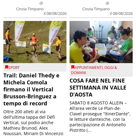
di
di
Cinzia Timpano
Cinzia Timpano
il 08/08/2026
il 08/08/2026
SPORT
APPUNTAMENTI
,
OGGI &
DOMANI
Trail: Daniel Thedy e
COSA FARE NEL FINE
Michela Comola
SETTIMANA IN VALLE
firmano il Vertical
D’AOSTA
Brusson-Bringuez a
tempo di record
SABATO 8 AGOSTO ALLEIN –
All’area verde Le Plan-de-
Oltre 200 atleti al via
Clavel prosegue “ItinerDante”,
dell'ultima tappa del Défì
le letture dantesche, con la
Vertical, sul podio anche
partecipazione di Antonello
Mathieu Brunod, Alex
Pistritto (...
Noussan, Miriam Di Vincenzo