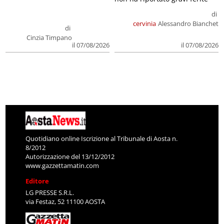
di
cervinia
Alessandro Bianchet
di
Cinzia Timpano
il 07/08/2026
il 07/08/2026
Quotidiano online Iscrizione al Tribunale di Aosta n.
8/2012
Autorizzazione del 13/12/2012
www.gazzettamatin.com
Editore
LG PRESSE S.R.L.
via Festaz, 52 11100 AOSTA