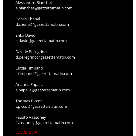
Alessandro Bianchet
a.bianchet@gazzettamatin.com
Danila Chenal
d.chenal@gazzettamatin.com
Erika David
e.david@gazzettamatin.com
Davide Pellegrino
d.pellegrino@gazzettamatin.com
Cinzia Timpano
c.timpano@gazzettamatin.com
Arianna Papalia
a.papalia@gazzettamatin.com
Thomas Piccot
t.piccot@gazzettamatin.com
Fausto Vassoney
f.vassoney@gazzettamatin.com
SEGRETERIA