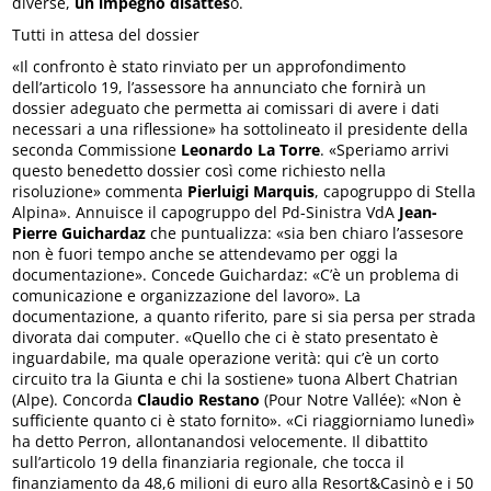
diverse,
un impegno disattes
o.
Tutti in attesa del dossier
«Il confronto è stato rinviato per un approfondimento
dell’articolo 19, l’assessore ha annunciato che fornirà un
dossier adeguato che permetta ai comissari di avere i dati
necessari a una riflessione» ha sottolineato il presidente della
seconda Commissione
Leonardo La Torre
. «Speriamo arrivi
questo benedetto dossier così come richiesto nella
risoluzione» commenta
Pierluigi Marquis
, capogruppo di Stella
Alpina». Annuisce il capogruppo del Pd-Sinistra VdA
Jean-
Pierre Guichardaz
che puntualizza: «sia ben chiaro l’assesore
non è fuori tempo anche se attendevamo per oggi la
documentazione». Concede Guichardaz: «C’è un problema di
comunicazione e organizzazione del lavoro». La
documentazione, a quanto riferito, pare si sia persa per strada
divorata dai computer. «Quello che ci è stato presentato è
inguardabile, ma quale operazione verità: qui c’è un corto
circuito tra la Giunta e chi la sostiene» tuona Albert Chatrian
(Alpe). Concorda
Claudio Restano
(Pour Notre Vallée): «Non è
sufficiente quanto ci è stato fornito». «Ci riaggiorniamo lunedì»
ha detto Perron, allontanandosi velocemente. Il dibattito
sull’articolo 19 della finanziaria regionale, che tocca il
finanziamento da 48,6 milioni di euro alla Resort&Casinò e i 50