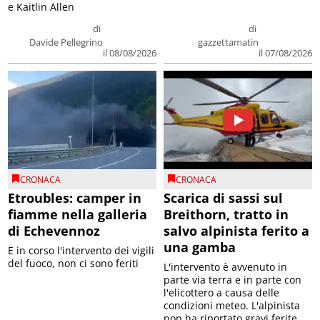
e Kaitlin Allen
di
di
Davide Pellegrino
gazzettamatin
il 08/08/2026
il 07/08/2026
CRONACA
CRONACA
Etroubles: camper in
Scarica di sassi sul
fiamme nella galleria
Breithorn, tratto in
di Echevennoz
salvo alpinista ferito a
una gamba
E in corso l'intervento dei vigili
del fuoco, non ci sono feriti
L'intervento è avvenuto in
parte via terra e in parte con
l'elicottero a causa delle
condizioni meteo. L'alpinista
non ha riportato gravi ferite