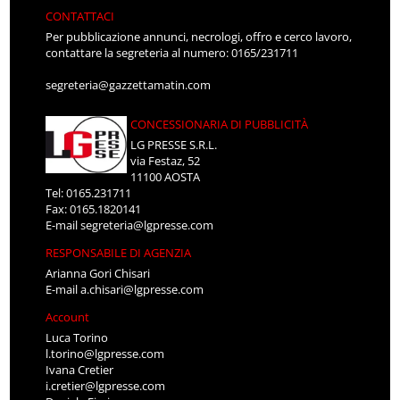
CONTATTACI
Per pubblicazione annunci, necrologi, offro e cerco lavoro,
contattare la segreteria al numero: 0165/231711
segreteria@gazzettamatin.com
CONCESSIONARIA DI PUBBLICITÀ
LG PRESSE S.R.L.
via Festaz, 52
11100 AOSTA
Tel: 0165.231711
Fax: 0165.1820141
E-mail
segreteria@lgpresse.com
RESPONSABILE DI AGENZIA
Arianna Gori Chisari
E-mail
a.chisari@lgpresse.com
Account
Luca Torino
l.torino@lgpresse.com
Ivana Cretier
i.cretier@lgpresse.com