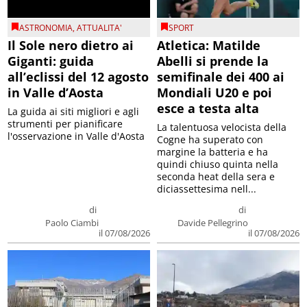
ASTRONOMIA
,
ATTUALITA'
SPORT
Il Sole nero dietro ai
Atletica: Matilde
Giganti: guida
Abelli si prende la
all’eclissi del 12 agosto
semifinale dei 400 ai
in Valle d’Aosta
Mondiali U20 e poi
esce a testa alta
La guida ai siti migliori e agli
strumenti per pianificare
La talentuosa velocista della
l'osservazione in Valle d'Aosta
Cogne ha superato con
margine la batteria e ha
quindi chiuso quinta nella
seconda heat della sera e
diciassettesima nell...
di
di
Paolo Ciambi
Davide Pellegrino
il 07/08/2026
il 07/08/2026