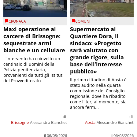
CRONACA
COMUNI
Maxi operazione al
Supermercato al
carcere di Brissogne:
Quartiere Dora, il
sequestrate armi
sindaco: «Progetto
bianche e un cellulare
sarà valutato con
grande rigore, sulla
L'intervento ha coinvolto un
base dell’interesse
centinaio di uomini della
Polizia penitenziaria,
pubblico»
provenienti da tutti gli istituti
Il primo cittadino di Aosta è
del Provveditorato
stato audito nella quarta
commissione del Consiglio
regionale, dove ha ribadito
come l'iter, al momento, sia
ancora ferm...
di
di
Brissogne
Alessandro Bianchet
Aosta
Alessandro Bianchet
il 06/08/2026
il 06/08/2026