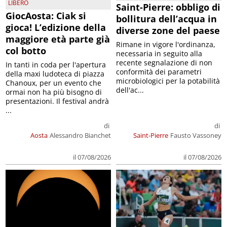
LIBERO
Saint-Pierre: obbligo di
GiocAosta: Ciak si
bollitura dell’acqua in
gioca! L’edizione della
diverse zone del paese
maggiore età parte già
Rimane in vigore l'ordinanza,
col botto
necessaria in seguito alla
recente segnalazione di non
In tanti in coda per l'apertura
conformità dei parametri
della maxi ludoteca di piazza
microbiologici per la potabilità
Chanoux, per un evento che
dell'ac...
ormai non ha più bisogno di
presentazioni. Il festival andrà
...
di
di
Aosta
Alessandro Bianchet
Saint-Pierre
Fausto Vassoney
il 07/08/2026
il 07/08/2026