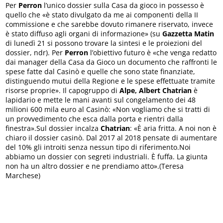
Per
Perron
l’unico dossier sulla Casa da gioco in possesso è
quello che «è stato divulgato da me ai componenti della II
commissione e che sarebbe dovuto rimanere riservato, invece
è stato diffuso agli organi di informazione» (su
Gazzetta Matin
di lunedì 21 si possono trovare la sintesi e le proiezioni del
dossier, ndr). Per
Perron
l’obiettivo futuro è «che venga redatto
dai manager della Casa da Gioco un documento che raffronti le
spese fatte dal Casinò e quelle che sono state finanziate,
distinguendo mutui della Regione e le spese effettuate tramite
risorse proprie». Il capogruppo di
Alpe, Albert Chatrian
è
lapidario e mette le mani avanti sul congelamento dei 48
milioni 600 mila euro al Casinò: «Non vogliamo che si tratti di
un provvedimento che esca dalla porta e rientri dalla
finestra».Sul dossier incalza
Chatrian
: «È aria fritta. A noi non è
chiaro il dossier casinò. Dal 2017 al 2018 pensate di aumentare
del 10% gli introiti senza nessun tipo di riferimento.Noi
abbiamo un dossier con segreti industriali. È fuffa. La giunta
non ha un altro dossier e ne prendiamo atto».(Teresa
Marchese)