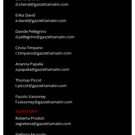
d.chenal@gazzettamatin.com
Erika David
e.david@gazzettamatin.com
Davide Pellegrino
d.pellegrino@gazzettamatin.com
Cinzia Timpano
c.timpano@gazzettamatin.com
Arianna Papalia
a.papalia@gazzettamatin.com
Thomas Piccot
t.piccot@gazzettamatin.com
Fausto Vassoney
f.vassoney@gazzettamatin.com
SEGRETERIA
Roberta Prodoti
segreteria@gazzettamatin.com
Stefania Muscolo