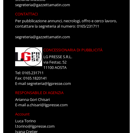
segreteria@gazzettamatin.com
CONTATTACI
Per pubblicazione annunci, necrologi, offro e cerco lavoro,
contattare la segreteria al numero: 0165/231711
segreteria@gazzettamatin.com
CONCESSIONARIA DI PUBBLICITÀ
LG PRESSE S.R.L.
via Festaz, 52
11100 AOSTA
Tel: 0165.231711
Fax: 0165.1820141
E-mail
segreteria@lgpresse.com
RESPONSABILE DI AGENZIA
Arianna Gori Chisari
E-mail
a.chisari@lgpresse.com
Account
Luca Torino
l.torino@lgpresse.com
Ivana Cretier