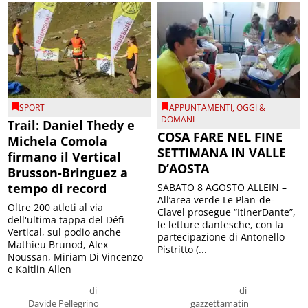
SPORT
APPUNTAMENTI
,
OGGI &
DOMANI
Trail: Daniel Thedy e
COSA FARE NEL FINE
Michela Comola
SETTIMANA IN VALLE
firmano il Vertical
D’AOSTA
Brusson-Bringuez a
tempo di record
SABATO 8 AGOSTO ALLEIN –
All’area verde Le Plan-de-
Oltre 200 atleti al via
Clavel prosegue “ItinerDante”,
dell'ultima tappa del Défì
le letture dantesche, con la
Vertical, sul podio anche
partecipazione di Antonello
Mathieu Brunod, Alex
Pistritto (...
Noussan, Miriam Di Vincenzo
e Kaitlin Allen
di
di
Davide Pellegrino
gazzettamatin