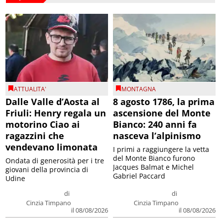
ATTUALITA'
MONTAGNA
Dalle Valle d’Aosta al
8 agosto 1786, la prima
Friuli: Henry regala un
ascensione del Monte
motorino Ciao ai
Bianco: 240 anni fa
ragazzini che
nasceva l’alpinismo
vendevano limonata
I primi a raggiungere la vetta
del Monte Bianco furono
Ondata di generosità per i tre
Jacques Balmat e Michel
giovani della provincia di
Gabriel Paccard
Udine
di
di
Cinzia Timpano
Cinzia Timpano
il 08/08/2026
il 08/08/2026