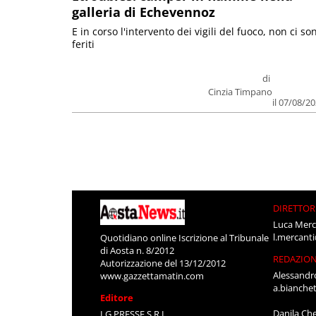
galleria di Echevennoz
E in corso l'intervento dei vigili del fuoco, non ci so
feriti
di
Cinzia Timpano
il 07/08/2
DIRETTOR
Luca Merc
l.mercant
Quotidiano online Iscrizione al Tribunale
di Aosta n. 8/2012
REDAZIO
Autorizzazione del 13/12/2012
Alessandr
www.gazzettamatin.com
a.bianche
Editore
Danila Ch
LG PRESSE S.R.L.