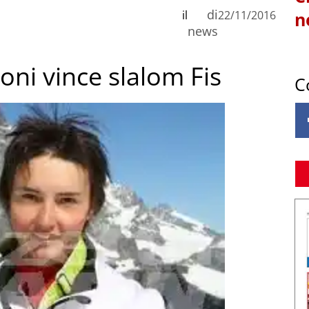
di
il
22/11/2016
n
news
toni vince slalom Fis
C