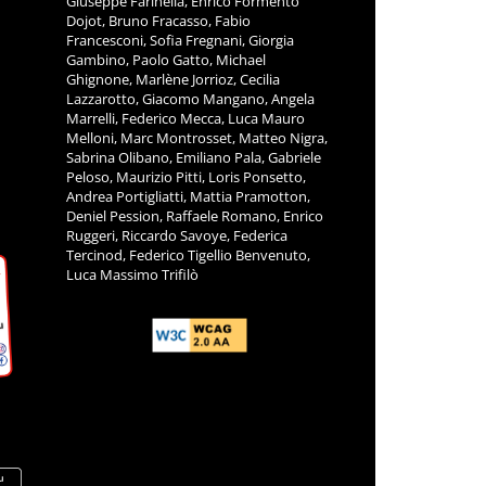
Giuseppe Farinella, Enrico Formento
Dojot, Bruno Fracasso, Fabio
Francesconi, Sofia Fregnani, Giorgia
Gambino, Paolo Gatto, Michael
Ghignone, Marlène Jorrioz, Cecilia
Lazzarotto, Giacomo Mangano, Angela
Marrelli, Federico Mecca, Luca Mauro
Melloni, Marc Montrosset, Matteo Nigra,
Sabrina Olibano, Emiliano Pala, Gabriele
Peloso, Maurizio Pitti, Loris Ponsetto,
Andrea Portigliatti, Mattia Pramotton,
Deniel Pession, Raffaele Romano, Enrico
Ruggeri, Riccardo Savoye, Federica
Tercinod, Federico Tigellio Benvenuto,
Luca Massimo Trifilò