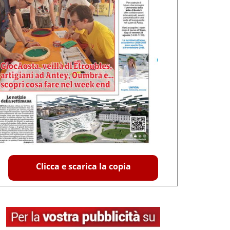
Clicca e scarica la copia