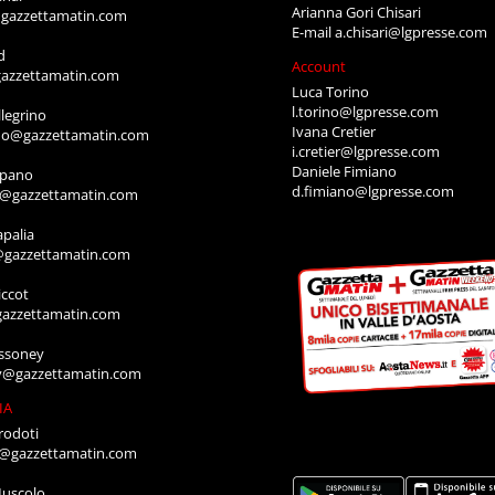
Arianna Gori Chisari
gazzettamatin.com
E-mail
a.chisari@lgpresse.com
d
Account
azzettamatin.com
Luca Torino
l.torino@lgpresse.com
legrino
Ivana Cretier
ino@gazzettamatin.com
i.cretier@lgpresse.com
Daniele Fimiano
mpano
d.fimiano@lgpresse.com
o@gazzettamatin.com
apalia
@gazzettamatin.com
ccot
gazzettamatin.com
ssoney
y@gazzettamatin.com
IA
rodoti
a@gazzettamatin.com
Muscolo