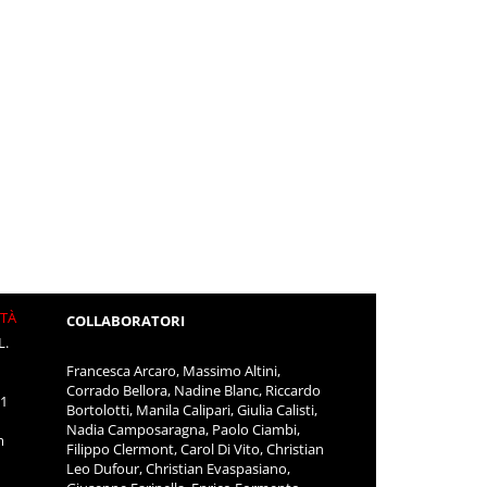
ITÀ
COLLABORATORI
L.
Francesca Arcaro, Massimo Altini,
Corrado Bellora, Nadine Blanc, Riccardo
11
Bortolotti, Manila Calipari, Giulia Calisti,
Nadia Camposaragna, Paolo Ciambi,
m
Filippo Clermont, Carol Di Vito, Christian
Leo Dufour, Christian Evaspasiano,