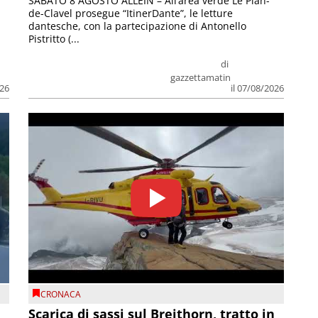
SABATO 8 AGOSTO ALLEIN – All’area verde Le Plan-
de-Clavel prosegue “ItinerDante”, le letture
dantesche, con la partecipazione di Antonello
Pistritto (...
di
gazzettamatin
026
il 07/08/2026
CRONACA
Scarica di sassi sul Breithorn, tratto in