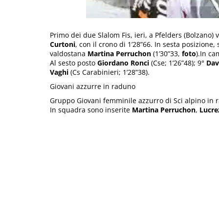
Primo dei due Slalom Fis, ieri, a Pfelders (Bolzano) 
Curtoni
, con il crono di 1’28”66. In sesta posizion
valdostana
Martina Perruchon
(1’30”33,
foto
).In c
Al sesto posto
Giordano
Ronci
(Cse; 1’26”48); 9°
Dav
Vaghi
(Cs Carabinieri; 1’28”38).
Giovani azzurre in raduno
Gruppo Giovani femminile azzurro di Sci alpino in r
In squadra sono inserite
Martina Perruchon
,
Lucrez