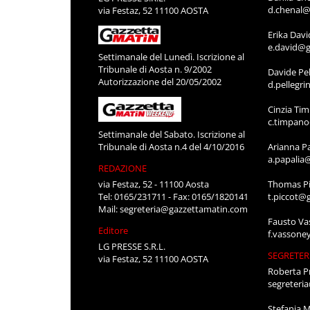
d.chenal@
via Festaz, 52 11100 AOSTA
Erika Davi
e.david@g
Settimanale del Lunedì. Iscrizione al
Tribunale di Aosta n. 9/2002
Davide Pel
Autorizzazione del 20/05/2002
d.pellegr
Cinzia Ti
c.timpan
Settimanale del Sabato. Iscrizione al
Tribunale di Aosta n.4 del 4/10/2016
Arianna P
a.papalia
REDAZIONE
via Festaz, 52 - 11100 Aosta
Thomas Pi
Tel: 0165/231711 - Fax: 0165/1820141
t.piccot@
Mail:
segreteria@gazzettamatin.com
Fausto Va
Editore
f.vassone
LG PRESSE S.R.L.
SEGRETER
via Festaz, 52 11100 AOSTA
Roberta P
segreteri
Stefania 