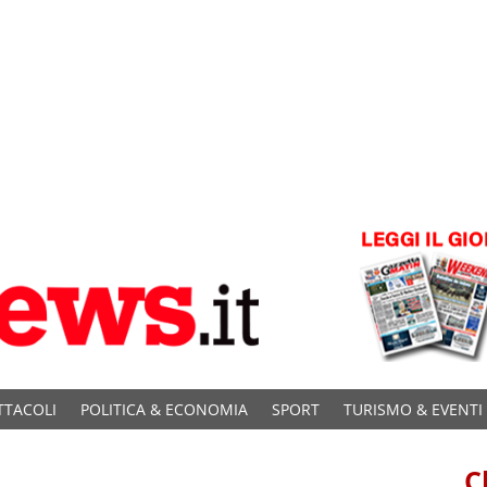
TTACOLI
POLITICA & ECONOMIA
SPORT
TURISMO & EVENTI
C