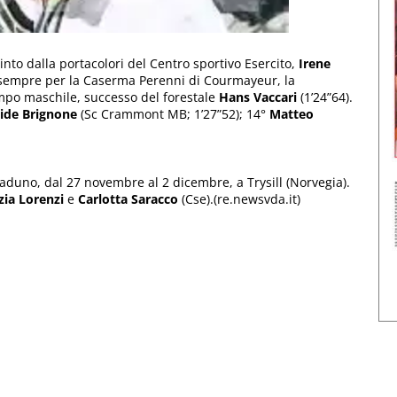
vinto dalla portacolori del Centro sportivo Esercito,
Irene
e, sempre per la Caserma Perenni di Courmayeur, la
ampo maschile, successo del forestale
Hans Vaccari
(1’24”64).
ide Brignone
(Sc Crammont MB; 1’27”52); 14°
Matteo
aduno, dal 27 novembre al 2 dicembre, a Trysill (Norvegia).
ia Lorenzi
e
Carlotta Saracco
(Cse).(re.newsvda.it)