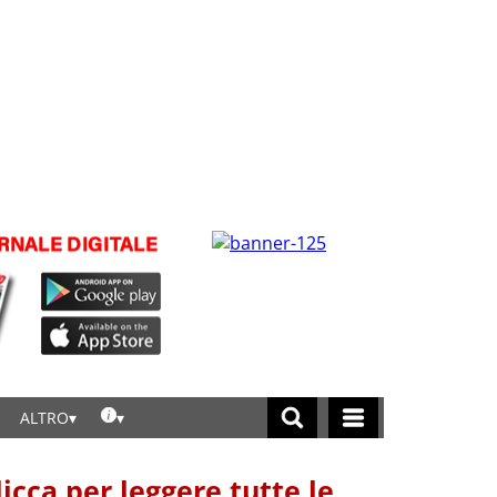
ALTRO
licca per leggere tutte le