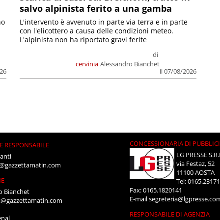
salvo alpinista ferito a una gamba
no
L'intervento è avvenuto in parte via terra e in parte
con l'elicottero a causa delle condizioni meteo.
L'alpinista non ha riportato gravi ferite
di
cervinia
Alessandro Bianchet
026
il 07/08/2026
CONCESSIONARIA DI PUBBLIC
E RESPONSABILE
LG PRESSE S.R.
anti
via Festaz, 52
i@gazzettamatin.com
11100 AOSTA
NE
Tel: 0165.2317
Fax: 0165.1820141
o Bianchet
E-mail
segreteria@lgpresse.co
t@gazzettamatin.com
RESPONSABILE DI AGENZIA
enal