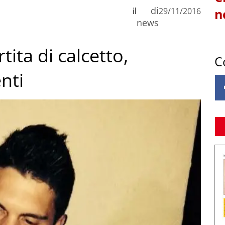
di
il
29/11/2016
n
news
ita di calcetto,
C
nti