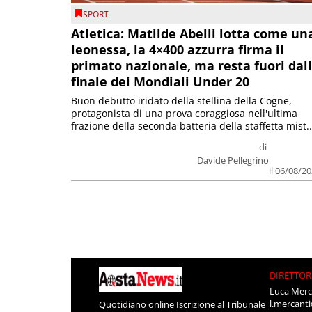
SPORT
Atletica: Matilde Abelli lotta come un
leonessa, la 4×400 azzurra firma il
primato nazionale, ma resta fuori dal
finale dei Mondiali Under 20
Buon debutto iridato della stellina della Cogne,
protagonista di una prova coraggiosa nell'ultima
frazione della seconda batteria della staffetta mist..
di
Davide Pellegrino
il 06/08/2
DIRETTOR
Luca Merc
l.mercant
Quotidiano online Iscrizione al Tribunale