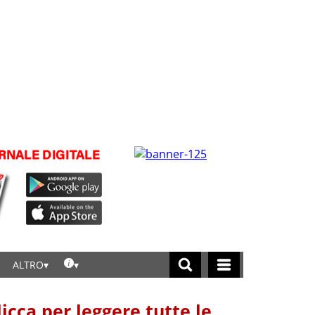
ALTRO
licca per leggere tutte le