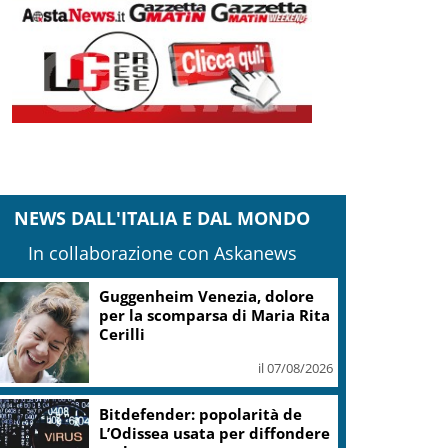
NEWS DALL'ITALIA E DAL MONDO
In collaborazione con Askanews
Covid, ‘Conte-day’ in
commissione: “non sono un
eroe ma un uomo corretto,
non troverete nulla”
il 06/08/2026
Guccini, Meloni: l’ho amato e