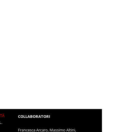
ITÀ
COLLABORATORI
L.
Francesca Arcaro, Massimo Altini,