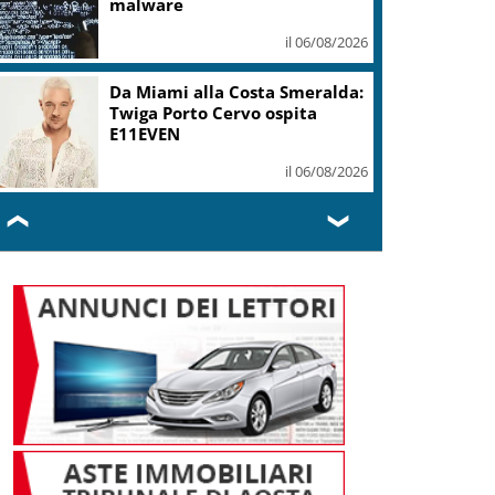
mi ha formato, continuerò a
cantarlo
il 06/08/2026
Sogin: in 2025 utile balza oltre
2,5 mln, decommissioning al
47,7%
il 06/08/2026
❮
❯