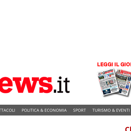
TTACOLI
POLITICA & ECONOMIA
SPORT
TURISMO & EVENTI
C