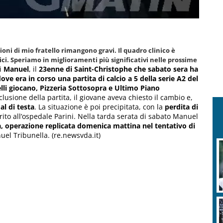
ioni di mio fratello rimangono gravi. Il quadro clinico è
ci. Speriamo in miglioramenti più significativi nelle prossime
i
Manuel
, il
23enne di Saint-Christophe che sabato sera ha
ve era in corso una partita di calcio a 5 della serie A2 del
lli giocano, Pizzeria Sottosopra e Ultimo Piano
sione della partita, il giovane aveva chiesto il cambio e,
l di testa
. La situazione è poi precipitata, con la
perdita di
ferito all’ospedale Parini. Nella tarda serata di sabato Manuel
a, operazione replicata domenica mattina nel tentativo di
uel Tribunella. (re.newsvda.it)