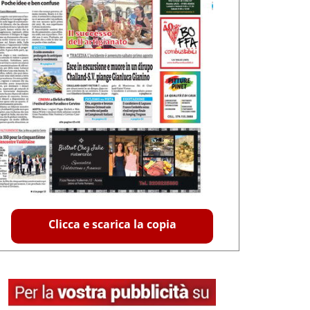
Clicca e scarica la copia