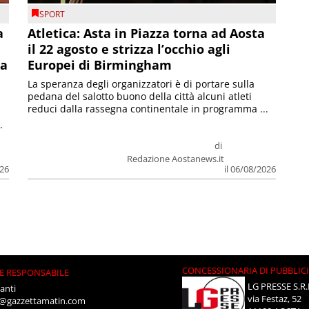
SPORT
a
Atletica: Asta in Piazza torna ad Aosta
il 22 agosto e strizza l’occhio agli
la
Europei di Birmingham
La speranza degli organizzatori è di portare sulla
pedana del salotto buono della città alcuni atleti
reduci dalla rassegna continentale in programma ...
.
di
Redazione Aostanews.it
026
il 06/08/2026
CONCESSIONARIA DI PUBBLIC
E RESPONSABILE
LG PRESSE S.R.
anti
via Festaz, 52
i@gazzettamatin.com