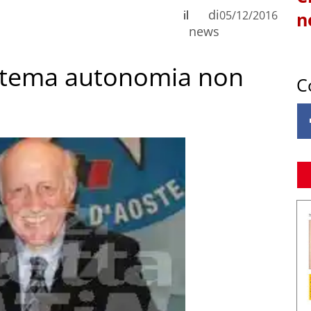
di
il
05/12/2016
n
news
: tema autonomia non
C