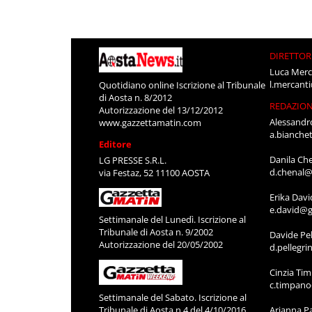
DIRETTOR
Luca Merc
l.mercant
Quotidiano online Iscrizione al Tribunale
di Aosta n. 8/2012
REDAZIO
Autorizzazione del 13/12/2012
Alessandr
www.gazzettamatin.com
a.bianche
Editore
Danila Ch
LG PRESSE S.R.L.
d.chenal@
via Festaz, 52 11100 AOSTA
Erika Davi
e.david@g
Settimanale del Lunedì. Iscrizione al
Tribunale di Aosta n. 9/2002
Davide Pel
Autorizzazione del 20/05/2002
d.pellegr
Cinzia Ti
c.timpan
Settimanale del Sabato. Iscrizione al
Tribunale di Aosta n.4 del 4/10/2016
Arianna P