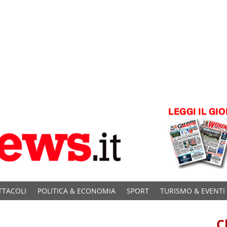
TTACOLI
POLITICA & ECONOMIA
SPORT
TURISMO & EVENTI
C