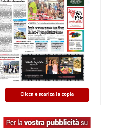
Clicca e scarica la copia