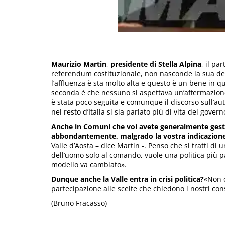
Maurizio Martin
,
presidente di Stella Alpina
, il pa
referendum costituzionale, non nasconde la sua del
l’affluenza è sta molto alta e questo è un bene in qu
seconda è che nessuno si aspettava un’affermazione
è stata poco seguita e comunque il discorso sull’a
nel resto d’Italia si sia parlato più di vita del gover
Anche in Comuni che voi avete generalmente gesti
abbondantemente, malgrado la vostra indicazione p
Valle d’Aosta – dice Martin -. Penso che si tratti di
dell’uomo solo al comando, vuole una politica più p
modello va cambiato».
Dunque anche la Valle entra in crisi politica?
«Non c
partecipazione alle scelte che chiedono i nostri cons
(Bruno Fracasso)