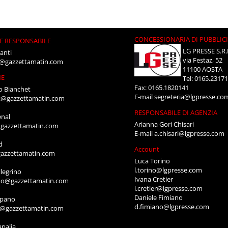
CONCESSIONARIA DI PUBBLIC
E RESPONSABILE
LG PRESSE S.R.
anti
via Festaz, 52
i@gazzettamatin.com
11100 AOSTA
NE
Tel: 0165.2317
Fax: 0165.1820141
o Bianchet
E-mail
segreteria@lgpresse.co
t@gazzettamatin.com
RESPONSABILE DI AGENZIA
enal
Arianna Gori Chisari
gazzettamatin.com
E-mail
a.chisari@lgpresse.com
d
Account
azzettamatin.com
Luca Torino
l.torino@lgpresse.com
legrino
Ivana Cretier
ino@gazzettamatin.com
i.cretier@lgpresse.com
Daniele Fimiano
mpano
d.fimiano@lgpresse.com
o@gazzettamatin.com
apalia