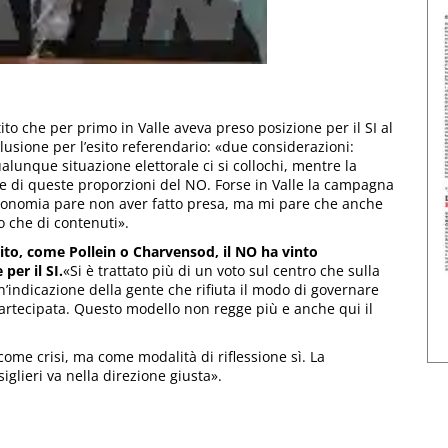
rtito che per primo in Valle aveva preso posizione per il SI al
usione per l’esito referendario: «due considerazioni:
alunque situazione elettorale ci si collochi, mentre la
 di queste proporzioni del NO. Forse in Valle la campagna
utonomia pare non aver fatto presa, ma mi pare che anche
no che di contenuti».
to, come Pollein o Charvensod, il NO ha vinto
er il SI.
«Si è trattato più di un voto sul centro che sulla
 un’indicazione della gente che rifiuta il modo di governare
artecipata. Questo modello non regge più e anche qui il
ome crisi, ma come modalità di riflessione sì. La
iglieri va nella direzione giusta».