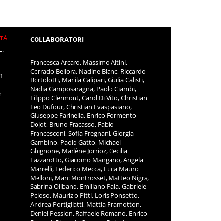
ITÀ
COLLABORATORI
L.
Francesca Arcaro, Massimo Altini,
Corrado Bellora, Nadine Blanc, Riccardo
11
Bortolotti, Manila Calipari, Giulia Calisti,
Nadia Camposaragna, Paolo Ciambi,
m
Filippo Clermont, Carol Di Vito, Christian
Leo Dufour, Christian Evaspasiano,
Giuseppe Farinella, Enrico Formento
Dojot, Bruno Fracasso, Fabio
Francesconi, Sofia Fregnani, Giorgia
Gambino, Paolo Gatto, Michael
Ghignone, Marlène Jorrioz, Cecilia
Lazzarotto, Giacomo Mangano, Angela
Marrelli, Federico Mecca, Luca Mauro
Melloni, Marc Montrosset, Matteo Nigra,
Sabrina Olibano, Emiliano Pala, Gabriele
Peloso, Maurizio Pitti, Loris Ponsetto,
Andrea Portigliatti, Mattia Pramotton,
Deniel Pession, Raffaele Romano, Enrico