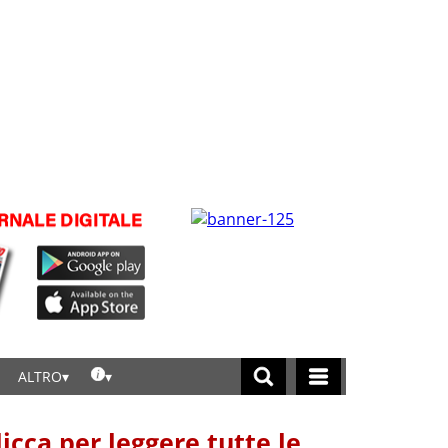
ALTRO
licca per leggere tutte le