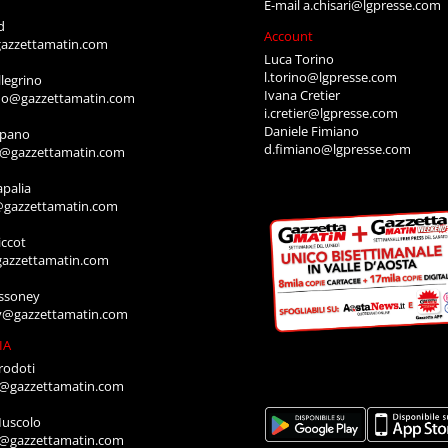
E-mail
a.chisari@lgpresse.com
d
Account
azzettamatin.com
Luca Torino
l.torino@lgpresse.com
legrino
Ivana Cretier
ino@gazzettamatin.com
i.cretier@lgpresse.com
Daniele Fimiano
mpano
d.fimiano@lgpresse.com
o@gazzettamatin.com
apalia
@gazzettamatin.com
ccot
gazzettamatin.com
ssoney
y@gazzettamatin.com
IA
rodoti
a@gazzettamatin.com
Muscolo
a@gazzettamatin.com