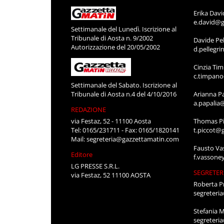
Erika Davi
e.david@g
Settimanale del Lunedì. Iscrizione al
Tribunale di Aosta n. 9/2002
Davide Pel
Autorizzazione del 20/05/2002
d.pellegr
Cinzia Ti
c.timpan
Settimanale del Sabato. Iscrizione al
Tribunale di Aosta n.4 del 4/10/2016
Arianna P
a.papalia
REDAZIONE
via Festaz, 52 - 11100 Aosta
Thomas Pi
Tel: 0165/231711 - Fax: 0165/1820141
t.piccot@
Mail:
segreteria@gazzettamatin.com
Fausto Va
Editore
f.vassone
LG PRESSE S.R.L.
SEGRETER
via Festaz, 52 11100 AOSTA
Roberta P
segreteri
Stefania 
segreteri