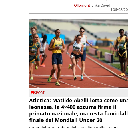
Ollomont
Erika David
il 06/08/2
SPORT
Atletica: Matilde Abelli lotta come un
leonessa, la 4×400 azzurra firma il
primato nazionale, ma resta fuori dal
finale dei Mondiali Under 20
Buon debutto iridato della stellina della Cogne,