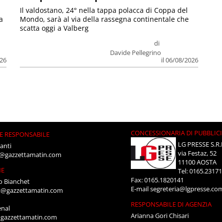
Il valdostano, 24° nella tappa polacca di Coppa del
a
Mondo, sarà al via della rassegna continentale che
scatta oggi a Valberg
di
Davide Pellegrino
026
il 06/08/2026
CONCESSIONARIA DI PUBBLIC
E RESPONSABILE
LG PRESSE S.R.
anti
via Festaz, 52
i@gazzettamatin.com
11100 AOSTA
NE
Tel: 0165.2317
Fax: 0165.1820141
o Bianchet
E-mail
segreteria@lgpresse.co
t@gazzettamatin.com
RESPONSABILE DI AGENZIA
enal
Arianna Gori Chisari
gazzettamatin.com