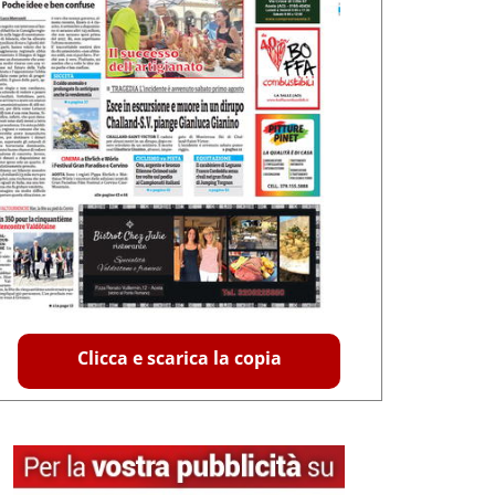
Clicca e scarica la copia