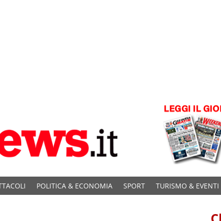
TTACOLI
POLITICA & ECONOMIA
SPORT
TURISMO & EVENTI
C