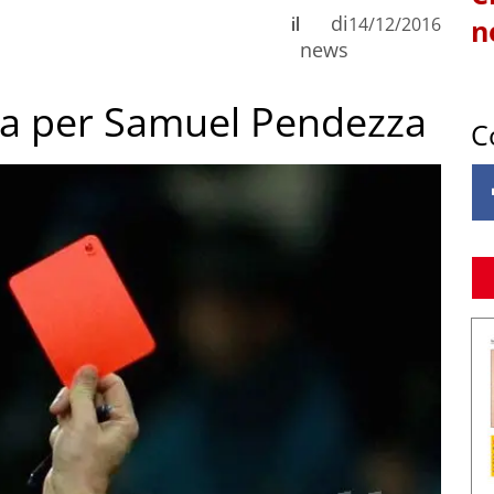
di
il
14/12/2016
n
news
ica per Samuel Pendezza
C