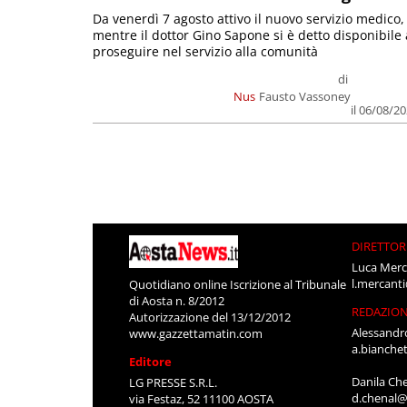
Da venerdì 7 agosto attivo il nuovo servizio medico,
mentre il dottor Gino Sapone si è detto disponibile 
proseguire nel servizio alla comunità
di
Nus
Fausto Vassoney
il 06/08/2
DIRETTOR
Luca Merc
l.mercant
Quotidiano online Iscrizione al Tribunale
di Aosta n. 8/2012
REDAZIO
Autorizzazione del 13/12/2012
Alessandr
www.gazzettamatin.com
a.bianche
Editore
Danila Ch
LG PRESSE S.R.L.
d.chenal@
via Festaz, 52 11100 AOSTA