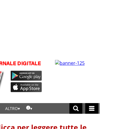
ALTRO
licca per leggere tutte le