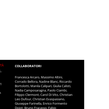
ITÀ
COLLABORATORI
L.
Francesca Arcaro, Massimo Altini,
Corrado Bellora, Nadine Blanc, Riccardo
11
Bortolotti, Manila Calipari, Giulia Calisti,
Nadia Camposaragna, Paolo Ciambi,
m
Filippo Clermont, Carol Di Vito, Christian
Leo Dufour, Christian Evaspasiano,
Giuseppe Farinella, Enrico Formento
Dojot, Bruno Fracasso, Fabio