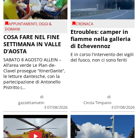
APPUNTAMENTI
,
OGGI &
CRONACA
DOMANI
Etroubles: camper in
COSA FARE NEL FINE
fiamme nella galleria
SETTIMANA IN VALLE
di Echevennoz
D’AOSTA
E in corso l'intervento dei vigili
SABATO 8 AGOSTO ALLEIN –
del fuoco, non ci sono feriti
All’area verde Le Plan-de-
Clavel prosegue “ItinerDante”,
le letture dantesche, con la
partecipazione di Antonello
Pistritto (...
di
di
gazzettamatin
Cinzia Timpano
il 07/08/2026
il 07/08/2026