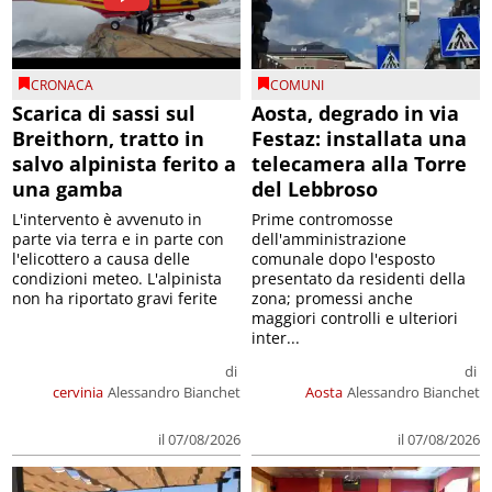
CRONACA
COMUNI
Scarica di sassi sul
Aosta, degrado in via
Breithorn, tratto in
Festaz: installata una
salvo alpinista ferito a
telecamera alla Torre
una gamba
del Lebbroso
L'intervento è avvenuto in
Prime contromosse
parte via terra e in parte con
dell'amministrazione
l'elicottero a causa delle
comunale dopo l'esposto
condizioni meteo. L'alpinista
presentato da residenti della
non ha riportato gravi ferite
zona; promessi anche
maggiori controlli e ulteriori
inter...
di
di
cervinia
Alessandro Bianchet
Aosta
Alessandro Bianchet
il 07/08/2026
il 07/08/2026