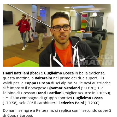
Henri Battilani
(
foto
) e
Guglielmo Bosca
in bella evidenza,
questa mattina, a
Reiteralm
nel primo dei due superG Fis
validi per la
Coppa Europa
di sci alpino. Sulle nevi austriache
si è imposto il norvegese
Bjoemar Neteland
(1’09”70); 15°
l’alpino di Gressan
Henri Battilani
(miglior azzurro in 1’10”50),
17° il suo compagno di gruppo sportivo
Guglielmo Bosca
(1’10”58), solo 80° il carabiniere
Federico Paini
(1’12”66).
Domani, sempre a Reiteralm, si replica con il secondo superG
di Coppa Europa.