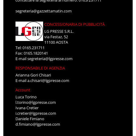
segreteria@gazzettamatin.com
CONCESSIONARIA DI PUBBLICITÀ
LG PRESSE S.R.L.
via Festaz, 52
11100 AOSTA
Tel: 0165.231711
Fax: 0165.1820141
E-mail
segreteria@lgpresse.com
RESPONSABILE DI AGENZIA
Arianna Gori Chisari
E-mail
a.chisari@lgpresse.com
Account
Luca Torino
l.torino@lgpresse.com
Ivana Cretier
i.cretier@lgpresse.com
Daniele Fimiano
d.fimiano@lgpresse.com