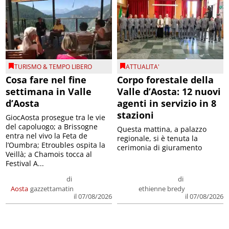
TURISMO & TEMPO LIBERO
ATTUALITA'
Cosa fare nel fine
Corpo forestale della
settimana in Valle
Valle d’Aosta: 12 nuovi
d’Aosta
agenti in servizio in 8
stazioni
GiocAosta prosegue tra le vie
del capoluogo; a Brissogne
Questa mattina, a palazzo
entra nel vivo la Feta de
regionale, si è tenuta la
l’Oumbra; Etroubles ospita la
cerimonia di giuramento
Veillà; a Chamois tocca al
Festival A...
di
di
Aosta
gazzettamatin
ethienne bredy
il 07/08/2026
il 07/08/2026