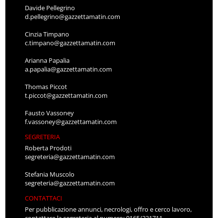
Davide Pellegrino
d.pellegrino@gazzettamatin.com
Cinzia Timpano
c.timpano@gazzettamatin.com
Arianna Papalia
a.papalia@gazzettamatin.com
Thomas Piccot
t.piccot@gazzettamatin.com
Fausto Vassoney
f.vassoney@gazzettamatin.com
SEGRETERIA
Roberta Prodoti
segreteria@gazzettamatin.com
Stefania Muscolo
segreteria@gazzettamatin.com
CONTATTACI
Per pubblicazione annunci, necrologi, offro e cerco lavoro,
contattare la segreteria al numero: 0165/231711