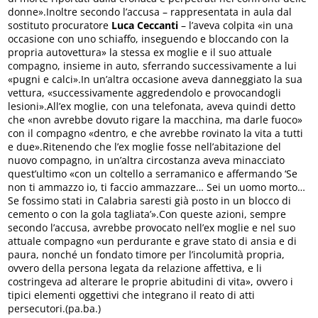
donne».Inoltre secondo l’accusa – rappresentata in aula dal
sostituto procuratore
Luca Ceccanti
– l’aveva colpita «in una
occasione con uno schiaffo, inseguendo e bloccando con la
propria autovettura» la stessa ex moglie e il suo attuale
compagno, insieme in auto, sferrando successivamente a lui
«pugni e calci».In un’altra occasione aveva danneggiato la sua
vettura, «successivamente aggredendolo e provocandogli
lesioni».All’ex moglie, con una telefonata, aveva quindi detto
che «non avrebbe dovuto rigare la macchina, ma darle fuoco»
con il compagno «dentro, e che avrebbe rovinato la vita a tutti
e due».Ritenendo che l’ex moglie fosse nell’abitazione del
nuovo compagno, in un’altra circostanza aveva minacciato
quest’ultimo «con un coltello a serramanico e affermando ‘Se
non ti ammazzo io, ti faccio ammazzare… Sei un uomo morto…
Se fossimo stati in Calabria saresti già posto in un blocco di
cemento o con la gola tagliata’».Con queste azioni, sempre
secondo l’accusa, avrebbe provocato nell’ex moglie e nel suo
attuale compagno «un perdurante e grave stato di ansia e di
paura, nonché un fondato timore per l’incolumità propria,
ovvero della persona legata da relazione affettiva, e li
costringeva ad alterare le proprie abitudini di vita», ovvero i
tipici elementi oggettivi che integrano il reato di atti
persecutori.(pa.ba.)