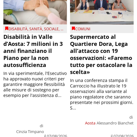
DISABILITÀ
,
SANITÀ
,
SOCIALE
, ...
COMUNI
Disabilità in Valle
Supermercato al
d’Aosta: 7 milioni in 3
Quartiere Dora, Lega
anni finanziano il
all’attacco con 19
Piano per la non
osservazioni: «Faremo
autosufficienza
tutto per ostacolare la
scelta»
In via sperimentale, l'Esecutivo
ha approvato nuovi criteri per
In una conferenza stampa il
garantire maggiore flessibilità
Carroccio ha illustrato le 19
alle misure di sostegno per
osservazioni alla variante al
esempio per l'assistenza d...
piano regolatore che saranno
presentate nei prossimi giorni.
S...
di
Aosta
Alessandro Bianchet
di
Cinzia Timpano
il 07/08/2026
il 07/08/2026