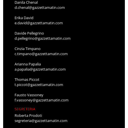
Danila Chenal
d.chenal@gazzettamatin.com
Erika David
e.david@gazzettamatin.com
Davide Pellegrino
d.pellegrino@gazzettamatin.com
Cinzia Timpano
c.timpano@gazzettamatin.com
Arianna Papalia
a.papalia@gazzettamatin.com
Thomas Piccot
t.piccot@gazzettamatin.com
Fausto Vassoney
f.vassoney@gazzettamatin.com
SEGRETERIA
Roberta Prodoti
segreteria@gazzettamatin.com