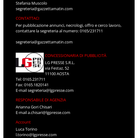
Stefania Muscolo
segreteria@gazzettamatin.com
CONTATTACI
Per pubblicazione annunci, necrologi, offro e cerco lavoro,
contattare la segreteria al numero: 0165/231711
segreteria@gazzettamatin.com
CONCESSIONARIA DI PUBBLICITÀ
LG PRESSE S.R.L.
via Festaz, 52
11100 AOSTA
Tel: 0165.231711
Fax: 0165.1820141
E-mail
segreteria@lgpresse.com
RESPONSABILE DI AGENZIA
Arianna Gori Chisari
E-mail
a.chisari@lgpresse.com
Account
Luca Torino
l.torino@lgpresse.com