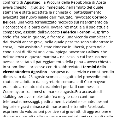
confronti di
Agostino
, la Procura della Repubblica di Aosta
aveva chiesto il giudizio immediato, nell’ambito del quale
stamane è stata accettata la richiesta di patteggiamento
avanzata dal nuovo legale dell’imputato, l’avvocato
Corrado
Bellora
, una volta formalizzato l’accordo sul risarcimento da
riconoscere alle parti civili, ovvero l’ex moglie e il suo attuale
compagno, assistiti dall’avvocato
Federico Fornoni
.«Esprimo
soddisfazione in quanto, a fronte di una vicenda complessa e
dai risvolti anche gravi, nella quale peraltro sono subentrato in
corsa, il mio assistito è stato rimesso in libertà, posto nelle
condizioni di rifarsi una vita», spiega l’avvocato
Bellora
, che
nell’udienza di questa mattina – nel caso in cui l’accusa non
avesse accettato il patteggiamento della pena – aveva chiesto
in subordine il processo con rito abbreviato.
I termini della
vicendaAndrea Agostino
– sospeso dal servizio e con stipendio
dimezzato dal 23 agosto scorso, a seguito del provvedimento
cautelare adottato dal segretario comunale di Courmayeur –
era stato arrestato dai carabinieri per fatti commessi a
Courmayeur tra i mesi di marzo e agosto.Era accusato di
stalking per aver molestato l’ex moglie «con continue
telefonate, messaggi, pedinamenti, violente scenate, pesanti
ingiurie e gravi minacce di morte anche tramite Facebook,
esprimendo valutazioni positive sui gravi atti di aggressione e
di morte riportati dalla cronaca e perpetrati nei confronti delle