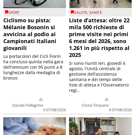
SPORT
SALUTE
,
SANITÀ
Ciclismo su pista:
Liste d’attesa: oltre 22
Mélanie Bosonin si
mila 500 richieste di
avvicina al podio ai
prime visite nei primi
Campionati Italiani
6 mesi del 2026, sono
giovanili
1.261 in più rispetto al
2025
La portacolori del Cicli Fiorin
ha concluso quinta nella gara
Si sono riuniti ieri, giovedì 6
dell'omnium con 95 punti a 8
agosto, l'Unità centrale di
lunghezze dalla medaglia di
gestione dell’assistenza
bronzo
sanitaria e dei tempi delle
liste di attesa e l'Osservatorio
regi...
di
di
Davide Pellegrino
Cinzia Timpano
il 07/08/2026
il 07/08/2026