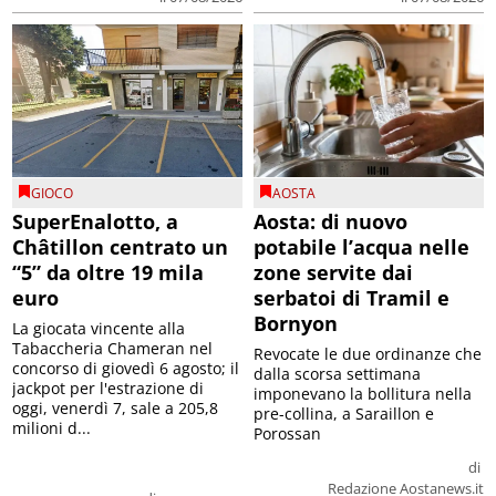
GIOCO
AOSTA
SuperEnalotto, a
Aosta: di nuovo
Châtillon centrato un
potabile l’acqua nelle
“5” da oltre 19 mila
zone servite dai
euro
serbatoi di Tramil e
Bornyon
La giocata vincente alla
Tabaccheria Chameran nel
Revocate le due ordinanze che
concorso di giovedì 6 agosto; il
dalla scorsa settimana
jackpot per l'estrazione di
imponevano la bollitura nella
oggi, venerdì 7, sale a 205,8
pre-collina, a Saraillon e
milioni d...
Porossan
di
Redazione Aostanews.it