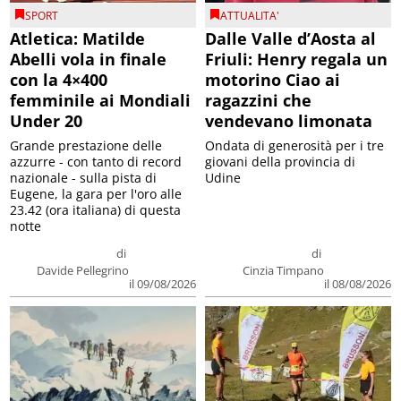
SPORT
ATTUALITA'
Atletica: Matilde
Dalle Valle d’Aosta al
Abelli vola in finale
Friuli: Henry regala un
con la 4×400
motorino Ciao ai
femminile ai Mondiali
ragazzini che
Under 20
vendevano limonata
Grande prestazione delle
Ondata di generosità per i tre
azzurre - con tanto di record
giovani della provincia di
nazionale - sulla pista di
Udine
Eugene, la gara per l'oro alle
23.42 (ora italiana) di questa
notte
di
di
Davide Pellegrino
Cinzia Timpano
il 09/08/2026
il 08/08/2026