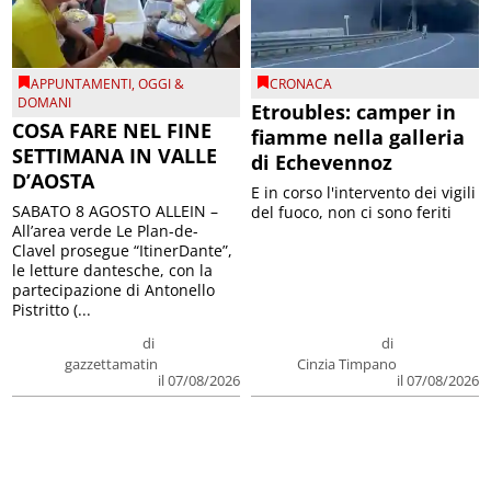
APPUNTAMENTI
,
OGGI &
CRONACA
DOMANI
Etroubles: camper in
COSA FARE NEL FINE
fiamme nella galleria
SETTIMANA IN VALLE
di Echevennoz
D’AOSTA
E in corso l'intervento dei vigili
SABATO 8 AGOSTO ALLEIN –
del fuoco, non ci sono feriti
All’area verde Le Plan-de-
Clavel prosegue “ItinerDante”,
le letture dantesche, con la
partecipazione di Antonello
Pistritto (...
di
di
gazzettamatin
Cinzia Timpano
il 07/08/2026
il 07/08/2026