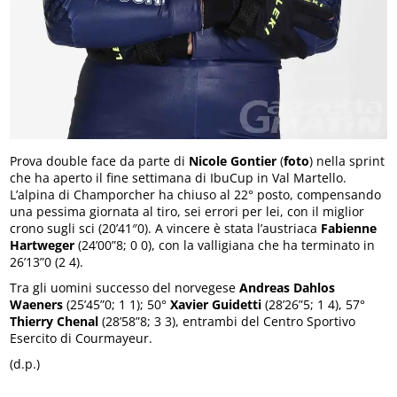
Prova double face da parte di
Nicole Gontier
(
foto
) nella sprint
che ha aperto il fine settimana di IbuCup in Val Martello.
L’alpina di Champorcher ha chiuso al 22° posto, compensando
una pessima giornata al tiro, sei errori per lei, con il miglior
crono sugli sci (20’41″0). A vincere è stata l’austriaca
Fabienne
Hartweger
(24’00”8; 0 0), con la valligiana che ha terminato in
26’13”0 (2 4).
Tra gli uomini successo del norvegese
Andreas Dahlos
Waeners
(25’45”0; 1 1); 50°
Xavier Guidetti
(28’26”5; 1 4), 57°
Thierry Chenal
(28’58”8; 3 3), entrambi del Centro Sportivo
Esercito di Courmayeur.
(d.p.)