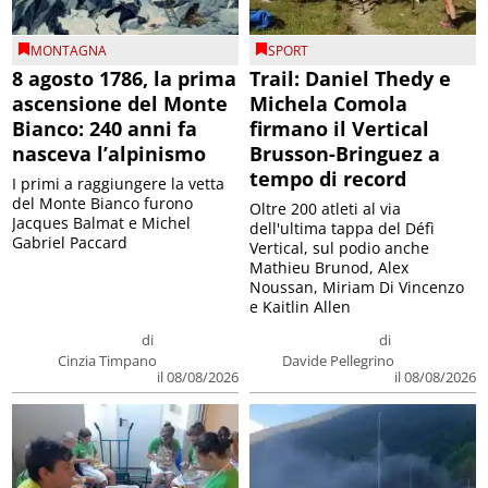
MONTAGNA
SPORT
8 agosto 1786, la prima
Trail: Daniel Thedy e
ascensione del Monte
Michela Comola
Bianco: 240 anni fa
firmano il Vertical
nasceva l’alpinismo
Brusson-Bringuez a
tempo di record
I primi a raggiungere la vetta
del Monte Bianco furono
Oltre 200 atleti al via
Jacques Balmat e Michel
dell'ultima tappa del Défì
Gabriel Paccard
Vertical, sul podio anche
Mathieu Brunod, Alex
Noussan, Miriam Di Vincenzo
e Kaitlin Allen
di
di
Cinzia Timpano
Davide Pellegrino
il 08/08/2026
il 08/08/2026