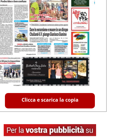
Clicca e scarica la copia