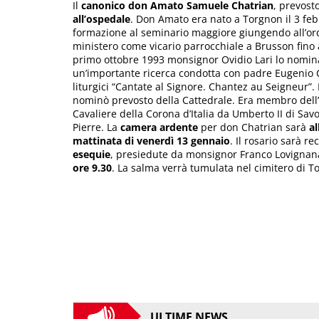
Il
canonico don Amato Samuele Chatrian
, prevost
all’ospedale
. Don Amato era nato a Torgnon il 3 fe
formazione al seminario maggiore giungendo all’ordi
ministero come vicario parrocchiale a Brusson fino
primo ottobre 1993 monsignor Ovidio Lari lo nomina
un’importante ricerca condotta con padre Eugenio Co
liturgici “Cantate al Signore. Chantez au Seigneur”.
nominò prevosto della Cattedrale. Era membro del
Cavaliere della Corona d’Italia da Umberto II di Savoi
Pierre. La
camera ardente
per don Chatrian sarà
al
mattinata di venerdì 13 gennaio
. Il rosario sarà r
esequie
, presiedute da monsignor Franco Lovignana
ore 9.30
. La salma verrà tumulata nel cimitero di T
ULTIME NEWS