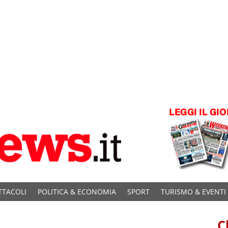
TTACOLI
POLITICA & ECONOMIA
SPORT
TURISMO & EVENTI
C