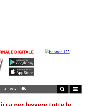
ALTRO
licca per leggere tutte le