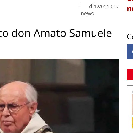
di
il
12/01/2017
n
news
ico don Amato Samuele
C