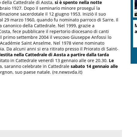
o della Cattedrale di Aosta,
si è spento nella notte
bbraio 1927. Dopo il seminario minore proseguì la
nazione sacerdotale il 12 giugno 1953. Iniziò il suo
 al 29 marzo 1960, quando fu nominato parroco di Sarre. Il
M
 canonico della Cattedrale. Nel 1999, grazie a
a
sta, fece pubblicare il repertorio diocesano di canti
 Il primo settembre 2004 il vescovo Giuseppe Anfossi lo
l’Académie Saint Anselme. Nel 1978 viene nominato
a. Da alcuni anni si era ritirato presso il Priorato di Saint-
lestita nella Cattedrale di Aosta a partire dalla tarda
ecitato in Cattedrale venerdì 13 gennaio alle ore 20.30.
Le
, saranno celebrate in Cattedrale
sabato 14 gennaio alle
orgnon, suo paese natale. (re.newsvda.it)