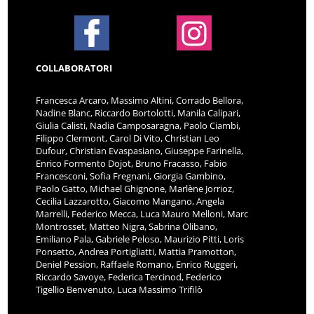
COLLABORATORI
Francesca Arcaro, Massimo Altini, Corrado Bellora,
Nadine Blanc, Riccardo Bortolotti, Manila Calipari,
Giulia Calisti, Nadia Camposaragna, Paolo Ciambi,
Filippo Clermont, Carol Di Vito, Christian Leo
Dufour, Christian Evaspasiano, Giuseppe Farinella,
Enrico Formento Dojot, Bruno Fracasso, Fabio
Francesconi, Sofia Fregnani, Giorgia Gambino,
Paolo Gatto, Michael Ghignone, Marlène Jorrioz,
Cecilia Lazzarotto, Giacomo Mangano, Angela
Marrelli, Federico Mecca, Luca Mauro Melloni, Marc
Montrosset, Matteo Nigra, Sabrina Olibano,
Emiliano Pala, Gabriele Peloso, Maurizio Pitti, Loris
Ponsetto, Andrea Portigliatti, Mattia Pramotton,
Deniel Pession, Raffaele Romano, Enrico Ruggeri,
Riccardo Savoye, Federica Tercinod, Federico
Tigellio Benvenuto, Luca Massimo Trifilò