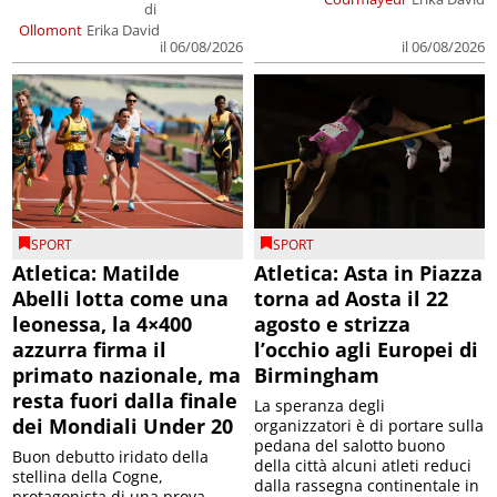
di
Ollomont
Erika David
il 06/08/2026
il 06/08/2026
SPORT
SPORT
Atletica: Matilde
Atletica: Asta in Piazza
Abelli lotta come una
torna ad Aosta il 22
leonessa, la 4×400
agosto e strizza
azzurra firma il
l’occhio agli Europei di
primato nazionale, ma
Birmingham
resta fuori dalla finale
La speranza degli
dei Mondiali Under 20
organizzatori è di portare sulla
pedana del salotto buono
Buon debutto iridato della
della città alcuni atleti reduci
stellina della Cogne,
dalla rassegna continentale in
protagonista di una prova