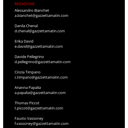
REDAZIONE
Alessandro Bianchet
a.bianchet@gazzettamatin.com
Danila Chenal
d.chenal@gazzettamatin.com
Erika David
e.david@gazzettamatin.com
Davide Pellegrino
d.pellegrino@gazzettamatin.com
Cinzia Timpano
c.timpano@gazzettamatin.com
Arianna Papalia
a.papalia@gazzettamatin.com
Thomas Piccot
t.piccot@gazzettamatin.com
Fausto Vassoney
f.vassoney@gazzettamatin.com