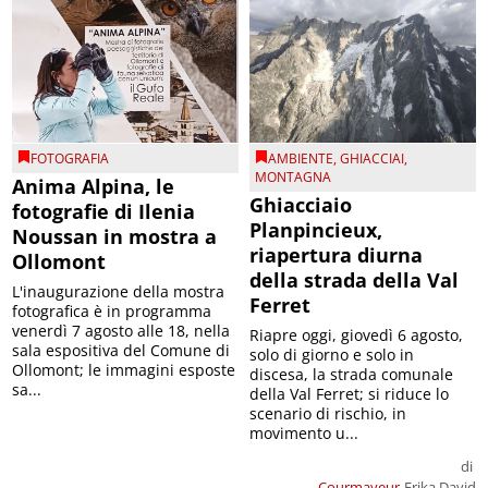
FOTOGRAFIA
AMBIENTE
,
GHIACCIAI
,
MONTAGNA
Anima Alpina, le
Ghiacciaio
fotografie di Ilenia
Planpincieux,
Noussan in mostra a
riapertura diurna
Ollomont
della strada della Val
L'inaugurazione della mostra
Ferret
fotografica è in programma
venerdì 7 agosto alle 18, nella
Riapre oggi, giovedì 6 agosto,
sala espositiva del Comune di
solo di giorno e solo in
Ollomont; le immagini esposte
discesa, la strada comunale
sa...
della Val Ferret; si riduce lo
scenario di rischio, in
movimento u...
di
Courmayeur
Erika David