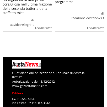
programma ...
coraggiosa nell'ultima frazione
della seconda batteria della
staffetta mist...
di
Redazione Aostanews.it
di
Davide Pellegrino
il 06/08/2026
il 06/08/2026
Quotidiano online Iscrizione al Tribunale di Aosta n.
8/2012
Autorizzazione del 13/12/2012
www.gazzettamatin.com
Editore
LG PRESSE S.R.L.
via Festaz, 52 11100 AOSTA