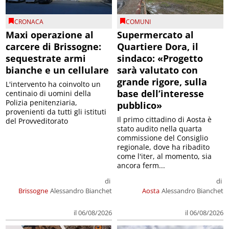
CRONACA
COMUNI
Maxi operazione al
Supermercato al
carcere di Brissogne:
Quartiere Dora, il
sequestrate armi
sindaco: «Progetto
bianche e un cellulare
sarà valutato con
grande rigore, sulla
L'intervento ha coinvolto un
base dell’interesse
centinaio di uomini della
Polizia penitenziaria,
pubblico»
provenienti da tutti gli istituti
Il primo cittadino di Aosta è
del Provveditorato
stato audito nella quarta
commissione del Consiglio
regionale, dove ha ribadito
come l'iter, al momento, sia
ancora ferm...
di
di
Brissogne
Alessandro Bianchet
Aosta
Alessandro Bianchet
il 06/08/2026
il 06/08/2026