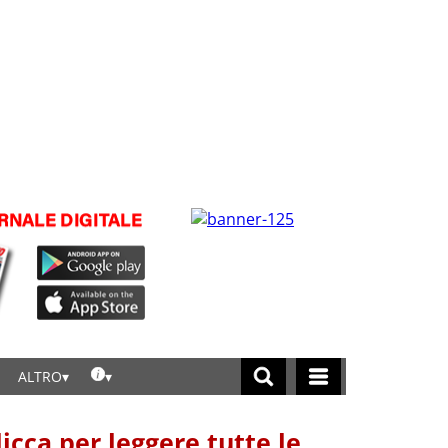
ALTRO
licca per leggere tutte le