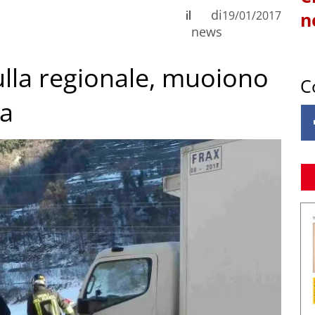
di
il
19/01/2017
n
news
ulla regionale, muoiono
C
ia