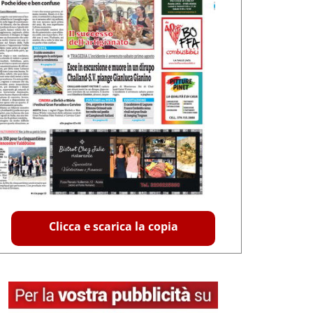
Clicca e scarica la copia