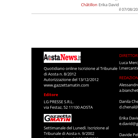
Châtillon
Erika David
il 07/08/2
DIRETTOR
Luca Merc
l.mercant
Quotidiano online Iscrizione al Tribunale
di Aosta n. 8/2012
REDAZIO
Autorizzazione del 13/12/2012
Alessandr
www.gazzettamatin.com
a.bianche
Editore
Danila Ch
LG PRESSE S.R.L.
d.chenal@
via Festaz, 52 11100 AOSTA
Erika Davi
e.david@g
Settimanale del Lunedì. Iscrizione al
Tribunale di Aosta n. 9/2002
Davide Pel