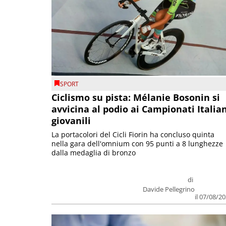
SPORT
Ciclismo su pista: Mélanie Bosonin si
avvicina al podio ai Campionati Italia
giovanili
La portacolori del Cicli Fiorin ha concluso quinta
nella gara dell'omnium con 95 punti a 8 lunghezze
dalla medaglia di bronzo
di
Davide Pellegrino
il 07/08/2