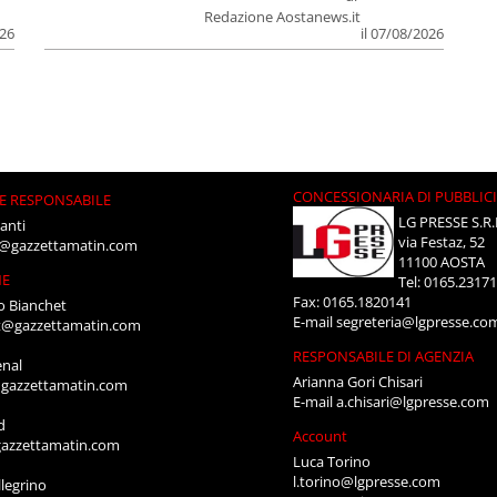
Redazione Aostanews.it
026
il 07/08/2026
CONCESSIONARIA DI PUBBLIC
E RESPONSABILE
LG PRESSE S.R.
anti
via Festaz, 52
i@gazzettamatin.com
11100 AOSTA
NE
Tel: 0165.2317
Fax: 0165.1820141
o Bianchet
E-mail
segreteria@lgpresse.co
t@gazzettamatin.com
RESPONSABILE DI AGENZIA
enal
Arianna Gori Chisari
gazzettamatin.com
E-mail
a.chisari@lgpresse.com
d
Account
azzettamatin.com
Luca Torino
l.torino@lgpresse.com
legrino