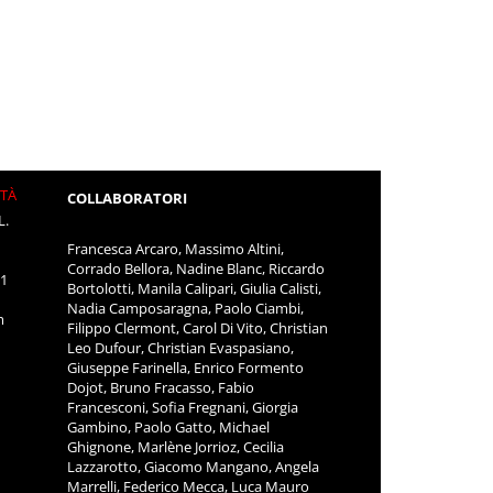
ITÀ
COLLABORATORI
L.
Francesca Arcaro, Massimo Altini,
Corrado Bellora, Nadine Blanc, Riccardo
11
Bortolotti, Manila Calipari, Giulia Calisti,
Nadia Camposaragna, Paolo Ciambi,
m
Filippo Clermont, Carol Di Vito, Christian
Leo Dufour, Christian Evaspasiano,
Giuseppe Farinella, Enrico Formento
Dojot, Bruno Fracasso, Fabio
Francesconi, Sofia Fregnani, Giorgia
Gambino, Paolo Gatto, Michael
Ghignone, Marlène Jorrioz, Cecilia
Lazzarotto, Giacomo Mangano, Angela
Marrelli, Federico Mecca, Luca Mauro