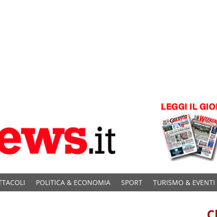
TTACOLI
POLITICA & ECONOMIA
SPORT
TURISMO & EVENTI
C