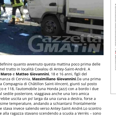
i definire quanto avvenuto questa mattina poco prima delle
nel tratto in località Covalou di Antey-Saint-André. A
Marco
e
Matteo Giovannini
, 18 e 16 anni, figli del
nanza di Cervinia,
Massimiliano Giovannini
.Da una prima
a Compagnia di Châtillon Saint-Vincent, giunti sul posto
oco e 118, l’automobile (una Honda Jazz) con a bordo i due
 sul sedile posteriore, viaggiava anche una loro amica
sarebbe uscita un po’ larga da una curva a destra, forse a
issime temperature, andando a schiantarsi frontalmente
e stava invece salendo verso Antey-Saint-André.Lo scontro
e alla ragazza stavano scendendo a scuola a Verrès – sono