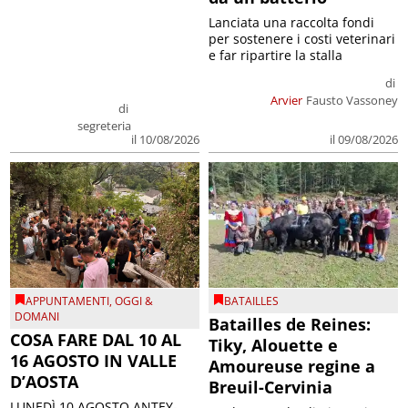
Lanciata una raccolta fondi
per sostenere i costi veterinari
e far ripartire la stalla
di
Arvier
Fausto Vassoney
di
segreteria
il 09/08/2026
il 10/08/2026
APPUNTAMENTI
,
OGGI &
BATAILLES
DOMANI
Batailles de Reines:
COSA FARE DAL 10 AL
Tiky, Alouette e
16 AGOSTO IN VALLE
Amoureuse regine a
D’AOSTA
Breuil-Cervinia
LUNEDÌ 10 AGOSTO ANTEY-