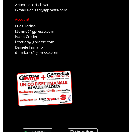
Arianna Gori Chisari
E-mail
a.chisari@lgpresse.com
Account
Luca Torino
l.torino@lgpresse.com
Ivana Cretier
i.cretier@lgpresse.com
Daniele Fimiano
d.fimiano@lgpresse.com