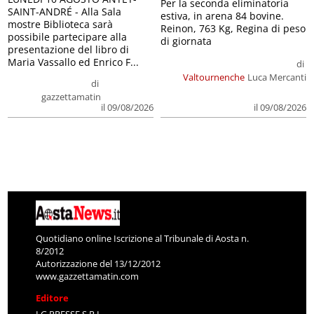
Per la seconda eliminatoria
SAINT-ANDRÉ - Alla Sala
estiva, in arena 84 bovine.
mostre Biblioteca sarà
Reinon, 763 Kg, Regina di peso
possibile partecipare alla
di giornata
presentazione del libro di
Maria Vassallo ed Enrico F...
di
Valtournenche
Luca Mercanti
di
gazzettamatin
il 09/08/2026
il 09/08/2026
Quotidiano online Iscrizione al Tribunale di Aosta n.
8/2012
Autorizzazione del 13/12/2012
www.gazzettamatin.com
Editore