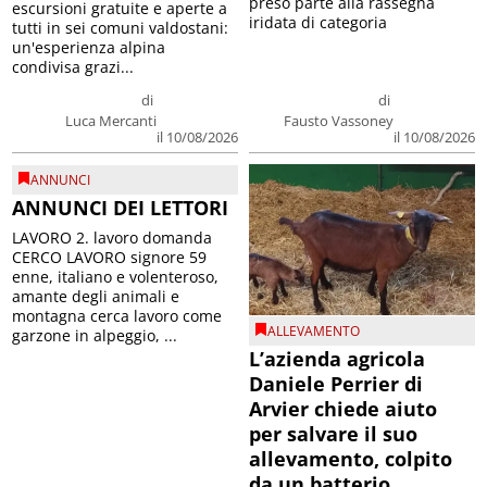
preso parte alla rassegna
escursioni gratuite e aperte a
iridata di categoria
tutti in sei comuni valdostani:
un'esperienza alpina
condivisa grazi...
di
di
Luca Mercanti
Fausto Vassoney
il 10/08/2026
il 10/08/2026
ANNUNCI
ANNUNCI DEI LETTORI
LAVORO 2. lavoro domanda
CERCO LAVORO signore 59
enne, italiano e volenteroso,
amante degli animali e
montagna cerca lavoro come
ALLEVAMENTO
garzone in alpeggio, ...
L’azienda agricola
Daniele Perrier di
Arvier chiede aiuto
per salvare il suo
allevamento, colpito
da un batterio