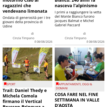
motorino Ciao ai
Bianco: 240 anni fa
ragazzini che
nasceva l’alpinismo
vendevano limonata
I primi a raggiungere la vetta
del Monte Bianco furono
Ondata di generosità per i tre
Jacques Balmat e Michel
giovani della provincia di
Gabriel Paccard
Udine
di
di
Cinzia Timpano
Cinzia Timpano
il 08/08/2026
il 08/08/2026
SPORT
APPUNTAMENTI
,
OGGI &
DOMANI
Trail: Daniel Thedy e
COSA FARE NEL FINE
Michela Comola
SETTIMANA IN VALLE
firmano il Vertical
D’AOSTA
Brusson-Bringuez a