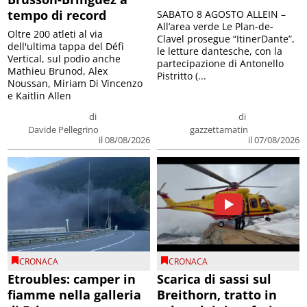
tempo di record
SABATO 8 AGOSTO ALLEIN –
All’area verde Le Plan-de-
Oltre 200 atleti al via
Clavel prosegue “ItinerDante”,
dell'ultima tappa del Défì
le letture dantesche, con la
Vertical, sul podio anche
partecipazione di Antonello
Mathieu Brunod, Alex
Pistritto (...
Noussan, Miriam Di Vincenzo
e Kaitlin Allen
di
di
Davide Pellegrino
gazzettamatin
il 08/08/2026
il 07/08/2026
CRONACA
CRONACA
Etroubles: camper in
Scarica di sassi sul
fiamme nella galleria
Breithorn, tratto in