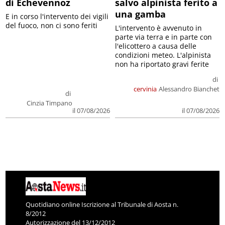
di Echevennoz
salvo alpinista ferito a
una gamba
E in corso l'intervento dei vigili
del fuoco, non ci sono feriti
L'intervento è avvenuto in
parte via terra e in parte con
l'elicottero a causa delle
condizioni meteo. L'alpinista
non ha riportato gravi ferite
di
cervinia
Alessandro Bianchet
di
Cinzia Timpano
il 07/08/2026
il 07/08/2026
Quotidiano online Iscrizione al Tribunale di Aosta n.
8/2012
Autorizzazione del 13/12/2012