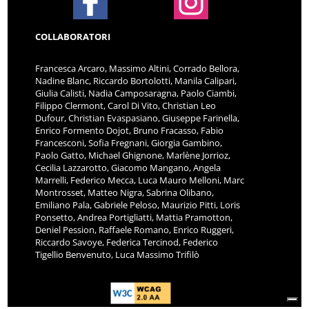
COLLABORATORI
Francesca Arcaro, Massimo Altini, Corrado Bellora,
Nadine Blanc, Riccardo Bortolotti, Manila Calipari,
Giulia Calisti, Nadia Camposaragna, Paolo Ciambi,
Filippo Clermont, Carol Di Vito, Christian Leo
Dufour, Christian Evaspasiano, Giuseppe Farinella,
Enrico Formento Dojot, Bruno Fracasso, Fabio
Francesconi, Sofia Fregnani, Giorgia Gambino,
Paolo Gatto, Michael Ghignone, Marlène Jorrioz,
Cecilia Lazzarotto, Giacomo Mangano, Angela
Marrelli, Federico Mecca, Luca Mauro Melloni, Marc
Montrosset, Matteo Nigra, Sabrina Olibano,
Emiliano Pala, Gabriele Peloso, Maurizio Pitti, Loris
Ponsetto, Andrea Portigliatti, Mattia Pramotton,
Deniel Pession, Raffaele Romano, Enrico Ruggeri,
Riccardo Savoye, Federica Tercinod, Federico
Tigellio Benvenuto, Luca Massimo Trifilò