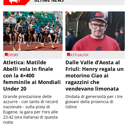
SPORT
ATTUALITA'
Atletica: Matilde
Dalle Valle d’Aosta al
Abelli vola in finale
Friuli: Henry regala un
con la 4×400
motorino Ciao ai
femminile ai Mondiali
ragazzini che
Under 20
vendevano limonata
Grande prestazione delle
Ondata di generosità per i tre
azzurre - con tanto di record
giovani della provincia di
nazionale - sulla pista di
Udine
Eugene, la gara per l'oro alle
23.42 (ora italiana) di questa
notte