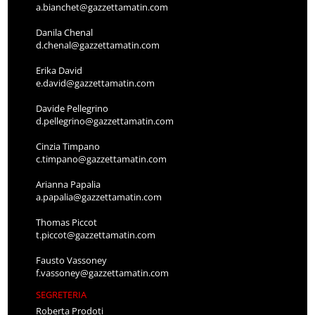
a.bianchet@gazzettamatin.com
Danila Chenal
d.chenal@gazzettamatin.com
Erika David
e.david@gazzettamatin.com
Davide Pellegrino
d.pellegrino@gazzettamatin.com
Cinzia Timpano
c.timpano@gazzettamatin.com
Arianna Papalia
a.papalia@gazzettamatin.com
Thomas Piccot
t.piccot@gazzettamatin.com
Fausto Vassoney
f.vassoney@gazzettamatin.com
SEGRETERIA
Roberta Prodoti