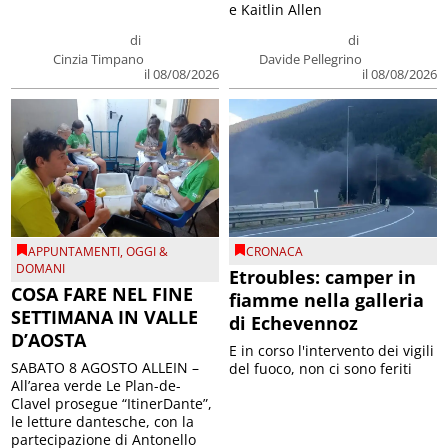
e Kaitlin Allen
di
di
Cinzia Timpano
Davide Pellegrino
il 08/08/2026
il 08/08/2026
APPUNTAMENTI
,
OGGI &
CRONACA
DOMANI
Etroubles: camper in
COSA FARE NEL FINE
fiamme nella galleria
SETTIMANA IN VALLE
di Echevennoz
D’AOSTA
E in corso l'intervento dei vigili
SABATO 8 AGOSTO ALLEIN –
del fuoco, non ci sono feriti
All’area verde Le Plan-de-
Clavel prosegue “ItinerDante”,
le letture dantesche, con la
partecipazione di Antonello