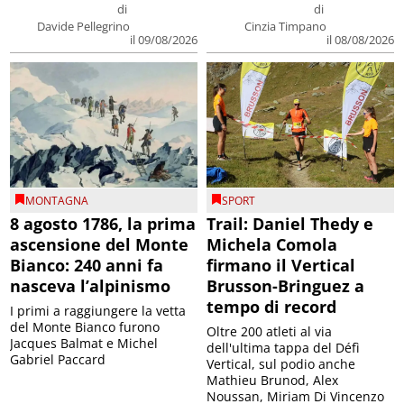
di
di
Davide Pellegrino
Cinzia Timpano
il 09/08/2026
il 08/08/2026
MONTAGNA
SPORT
8 agosto 1786, la prima
Trail: Daniel Thedy e
ascensione del Monte
Michela Comola
Bianco: 240 anni fa
firmano il Vertical
nasceva l’alpinismo
Brusson-Bringuez a
tempo di record
I primi a raggiungere la vetta
del Monte Bianco furono
Oltre 200 atleti al via
Jacques Balmat e Michel
dell'ultima tappa del Défì
Gabriel Paccard
Vertical, sul podio anche
Mathieu Brunod, Alex
Noussan, Miriam Di Vincenzo