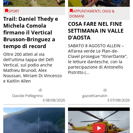
SPORT
APPUNTAMENTI
,
OGGI &
DOMANI
Trail: Daniel Thedy e
COSA FARE NEL FINE
Michela Comola
SETTIMANA IN VALLE
firmano il Vertical
D’AOSTA
Brusson-Bringuez a
tempo di record
SABATO 8 AGOSTO ALLEIN –
All’area verde Le Plan-de-
Oltre 200 atleti al via
Clavel prosegue “ItinerDante”,
dell'ultima tappa del Défì
le letture dantesche, con la
Vertical, sul podio anche
partecipazione di Antonello
Mathieu Brunod, Alex
Pistritto (...
Noussan, Miriam Di Vincenzo
e Kaitlin Allen
di
di
Davide Pellegrino
gazzettamatin
il 08/08/2026
il 07/08/2026