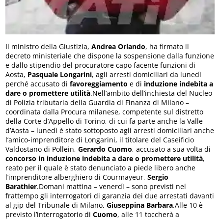
Il ministro della Giustizia,
Andrea Orlando
, ha firmato il
decreto ministeriale che dispone la sospensione dalla funzione
e dallo stipendio del procuratore capo facente funzioni di
Aosta,
Pasquale Longarini
, agli arresti domiciliari da lunedì
perché accusato di
favoreggiamento
e di
induzione indebita a
dare o promettere utilità
.Nell’ambito dell’inchiesta del Nucleo
di Polizia tributaria della Guardia di Finanza di Milano –
coordinata dalla Procura milanese, competente sul distretto
della Corte d’Appello di Torino, di cui fa parte anche la Valle
d’Aosta – lunedì è stato sottoposto agli arresti domiciliari anche
l’amico-imprenditore di Longarini, il titolare del Caseificio
Valdostano di Pollein,
Gerardo Cuomo
, accusato a sua volta di
concorso in induzione indebita a dare o promettere utilità
,
reato per il quale è stato denunciato a piede libero anche
l’imprenditore alberghiero di Courmayeur,
Sergio
Barathier
.Domani mattina – venerdì – sono previsti nel
frattempo gli interrogatori di garanzia dei due arrestati davanti
al gip del Tribunale di Milano,
Giuseppina Barbara
.Alle 10 è
previsto l’interrogatorio di
Cuomo
, alle 11 toccherà a