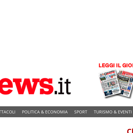
TTACOLI
POLITICA & ECONOMIA
SPORT
TURISMO & EVENTI
C