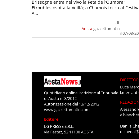
Brissogne entra nel vivo la Feta de l’Oumbra;
Etroubles ospita la Veillà; a Chamois tocca al Festiva
A...
di
Aosta
gazzettamatin
il 07/08/2
DIRETTOR
Luca Merc
l.mercant
Quotidiano online Iscrizione al Tribunale
di Aosta n. 8/2012
REDAZIO
Autorizzazione del 13/12/2012
Alessandr
www.gazzettamatin.com
a.bianche
Editore
Danila Ch
LG PRESSE S.R.L.
d.chenal@
via Festaz, 52 11100 AOSTA