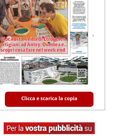
Clicca e scarica la copia