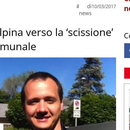
di
il
10/03/2017
n
news
Alpina verso la ‘scissione’
C
comunale