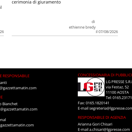
cerimonia di giuramento
l
di
ethienne bredy
026
il 07/08/2026
CONCESSIONARIA DI PUBBLIC
E RESPONSABILE
LG PRESSE S.R.
anti
via Festaz, 52
i@gazzettamatin.com
11100 AOSTA
NE
Tel: 0165.2317
Fax: 0165.1820141
o Bianchet
E-mail
segreteria@lgpresse.co
t@gazzettamatin.com
RESPONSABILE DI AGENZIA
enal
Arianna Gori Chisari
gazzettamatin.com
E-mail
a.chisari@lgpresse.com