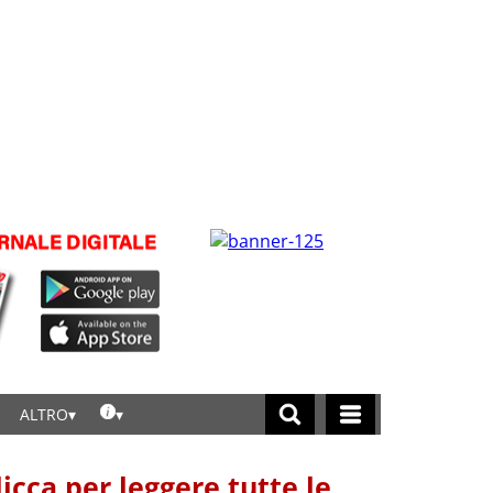
ALTRO
licca per leggere tutte le