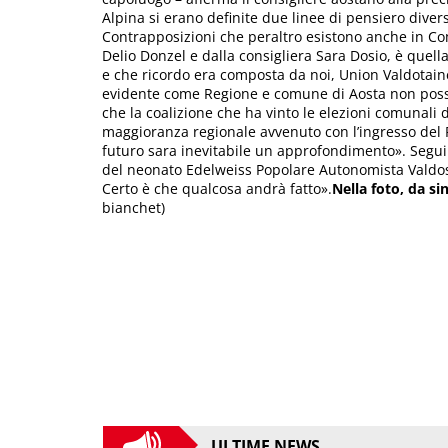
Alpina si erano definite due linee di pensiero diver
Contrapposizioni che peraltro esistono anche in Co
Delio Donzel e dalla consigliera Sara Dosio, è quell
e che ricordo era composta da noi, Union Valdotaine
evidente come Regione e comune di Aosta non poss
che la coalizione che ha vinto le elezioni comunali 
maggioranza regionale avvenuto con l’ingresso del
futuro sara inevitabile un approfondimento». Segu
del neonato Edelweiss Popolare Autonomista Valdost
Certo è che qualcosa andrà fatto».
Nella foto, da si
bianchet)
ULTIME NEWS