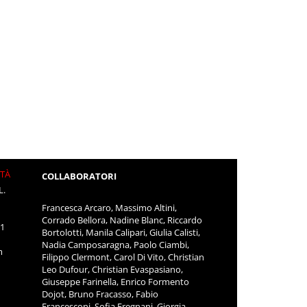
ITÀ
COLLABORATORI
L.
Francesca Arcaro, Massimo Altini,
Corrado Bellora, Nadine Blanc, Riccardo
11
Bortolotti, Manila Calipari, Giulia Calisti,
Nadia Camposaragna, Paolo Ciambi,
m
Filippo Clermont, Carol Di Vito, Christian
Leo Dufour, Christian Evaspasiano,
Giuseppe Farinella, Enrico Formento
Dojot, Bruno Fracasso, Fabio
Francesconi, Sofia Fregnani, Giorgia