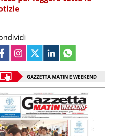
otizie
ondividi
GAZZETTA MATIN E WEEKEND