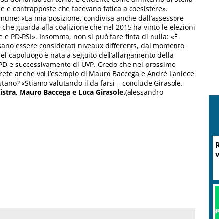
se e contrapposte che facevano fatica a coesistere».
mune: «La mia posizione, condivisa anche dall’assessore
a che guarda alla coalizione che nel 2015 ha vinto le elezioni
 e PD-PSI». Insomma, non si può fare finta di nulla: «È
ano essere considerati niveaux differents, dal momento
del capoluogo è nata a seguito dell’allargamento della
 PD e successivamente di UVP. Credo che nel prossimo
irete anche voi l’esempio di Mauro Baccega e André Laniece
ano? «Stiamo valutando il da farsi – conclude Girasole.
nistra, Mauro Baccega e Luca Girasole.
(alessandro
R
v