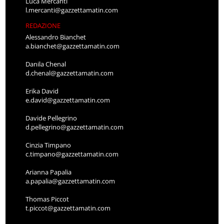
Luca Mercanti
l.mercanti@gazzettamatin.com
REDAZIONE
Alessandro Bianchet
a.bianchet@gazzettamatin.com
Danila Chenal
d.chenal@gazzettamatin.com
Erika David
e.david@gazzettamatin.com
Davide Pellegrino
d.pellegrino@gazzettamatin.com
Cinzia Timpano
c.timpano@gazzettamatin.com
Arianna Papalia
a.papalia@gazzettamatin.com
Thomas Piccot
t.piccot@gazzettamatin.com