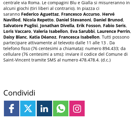
centrale via Roma. Le compagini Blu e Gialla si misureranno in
alcuni giochi (tiri liberi al contrario). In piazza ci
saranno
Federico Aguettaz
,
Francesco Accurso
,
Hervé
Navillod
,
Nicola Repetto
,
Daniel Stevanoni
,
Daniel Brunod
,
Salvatore Puglisi
,
Jonathan Divella
,
Erik Fosson
,
Fabio Seris
,
Loris Vaccaro
,
Valeria Isabellon
,
Eva Sarubbi
,
Laurence Perrin
,
Daisy Blanc
,
Katia Déanoz
,
Francesca Isabellon
. Tutti possono
partecipare attivamente al televoto dalle 11 alle 13 . Da
telefono fisso (76 centesimi a chiamata): numero 894.433; da
cellulare (76 centesimi a sms): inviare il codice del Comune di
Saint-Vincent tramite SMS al numero 478.478.4. (d.c.)
Condividi