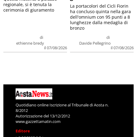
regionale, si è tenuta la
La portacolori del Cicli Fiorin
cerimonia di giuramento
ha concluso quinta nella gara
dell'omnium con 95 punti a 8
lunghezze dalla medaglia di
bronzo
di
di
ethienne bredy
Davide Pellegrino
il 07/08/2026
il 07/08/2026
Quotidiano online Iscrizione al Tribunale di Aosta n.
8/2012
Autorizzazione del 13/12/2012
www.gazzettamatin.com
Editore