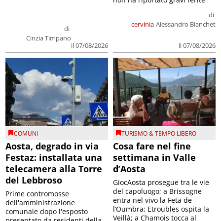
di
cervinia
Alessandro Bianchet
di
Cinzia Timpano
il 07/08/2026
il 07/08/2026
COMUNI
TURISMO & TEMPO LIBERO
Aosta, degrado in via
Cosa fare nel fine
Festaz: installata una
settimana in Valle
telecamera alla Torre
d’Aosta
del Lebbroso
GiocAosta prosegue tra le vie
del capoluogo; a Brissogne
Prime contromosse
entra nel vivo la Feta de
dell'amministrazione
l’Oumbra; Etroubles ospita la
comunale dopo l'esposto
Veillà; a Chamois tocca al
presentato da residenti della