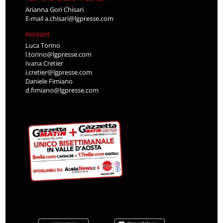
Arianna Gori Chisari
E-mail
a.chisari@lgpresse.com
Account
Luca Torino
l.torino@lgpresse.com
Ivana Cretier
i.cretier@lgpresse.com
Daniele Fimiano
d.fimiano@lgpresse.com