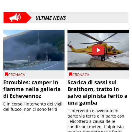
ULTIME NEWS
CRONACA
CRONACA
Etroubles: camper in
Scarica di sassi sul
fiamme nella galleria
Breithorn, tratto in
di Echevennoz
salvo alpinista ferito a
una gamba
E in corso l'intervento dei vigili
del fuoco, non ci sono feriti
L'intervento è avvenuto in
parte via terra e in parte con
l'elicottero a causa delle
condizioni meteo. L'alpinista
non ha riportato gravi ferite