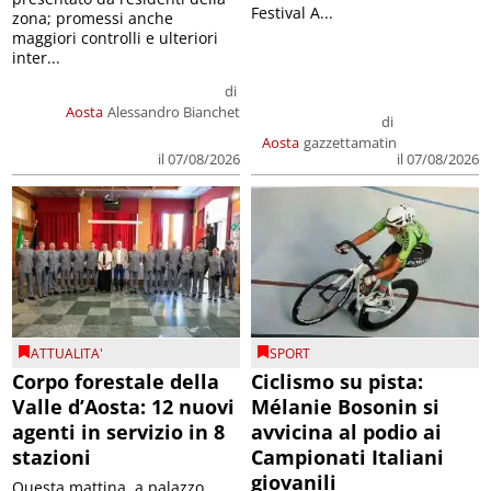
Festival A...
zona; promessi anche
maggiori controlli e ulteriori
inter...
di
Aosta
Alessandro Bianchet
di
Aosta
gazzettamatin
il 07/08/2026
il 07/08/2026
ATTUALITA'
SPORT
Corpo forestale della
Ciclismo su pista:
Valle d’Aosta: 12 nuovi
Mélanie Bosonin si
agenti in servizio in 8
avvicina al podio ai
stazioni
Campionati Italiani
giovanili
Questa mattina, a palazzo