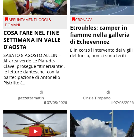
APPUNTAMENTI
,
OGGI &
CRONACA
DOMANI
Etroubles: camper in
COSA FARE NEL FINE
fiamme nella galleria
SETTIMANA IN VALLE
di Echevennoz
D’AOSTA
E in corso l'intervento dei vigili
SABATO 8 AGOSTO ALLEIN –
del fuoco, non ci sono feriti
All’area verde Le Plan-de-
Clavel prosegue “ItinerDante”,
le letture dantesche, con la
partecipazione di Antonello
Pistritto (...
di
di
gazzettamatin
Cinzia Timpano
il 07/08/2026
il 07/08/2026