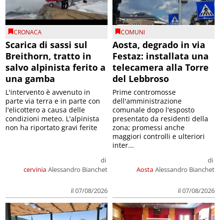
CRONACA
COMUNI
Scarica di sassi sul
Aosta, degrado in via
Breithorn, tratto in
Festaz: installata una
salvo alpinista ferito a
telecamera alla Torre
una gamba
del Lebbroso
L'intervento è avvenuto in
Prime contromosse
parte via terra e in parte con
dell'amministrazione
l'elicottero a causa delle
comunale dopo l'esposto
condizioni meteo. L'alpinista
presentato da residenti della
non ha riportato gravi ferite
zona; promessi anche
maggiori controlli e ulteriori
inter...
di
di
cervinia
Alessandro Bianchet
Aosta
Alessandro Bianchet
il 07/08/2026
il 07/08/2026