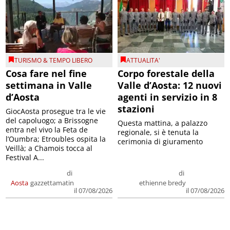
TURISMO & TEMPO LIBERO
ATTUALITA'
Cosa fare nel fine
Corpo forestale della
settimana in Valle
Valle d’Aosta: 12 nuovi
d’Aosta
agenti in servizio in 8
stazioni
GiocAosta prosegue tra le vie
del capoluogo; a Brissogne
Questa mattina, a palazzo
entra nel vivo la Feta de
regionale, si è tenuta la
l’Oumbra; Etroubles ospita la
cerimonia di giuramento
Veillà; a Chamois tocca al
Festival A...
di
di
Aosta
gazzettamatin
ethienne bredy
il 07/08/2026
il 07/08/2026