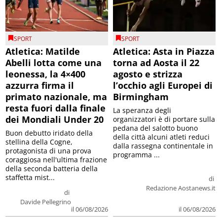
SPORT
SPORT
Atletica: Matilde
Atletica: Asta in Piazza
Abelli lotta come una
torna ad Aosta il 22
leonessa, la 4×400
agosto e strizza
azzurra firma il
l’occhio agli Europei di
primato nazionale, ma
Birmingham
resta fuori dalla finale
La speranza degli
dei Mondiali Under 20
organizzatori è di portare sulla
pedana del salotto buono
Buon debutto iridato della
della città alcuni atleti reduci
stellina della Cogne,
dalla rassegna continentale in
protagonista di una prova
programma ...
coraggiosa nell'ultima frazione
della seconda batteria della
staffetta mist...
di
Redazione Aostanews.it
di
Davide Pellegrino
il 06/08/2026
il 06/08/2026