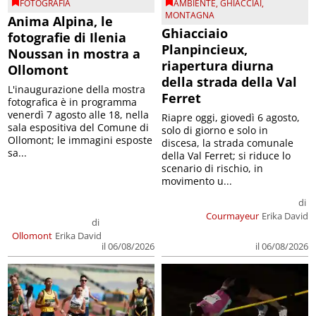
FOTOGRAFIA
AMBIENTE
,
GHIACCIAI
,
MONTAGNA
Anima Alpina, le
Ghiacciaio
fotografie di Ilenia
Planpincieux,
Noussan in mostra a
riapertura diurna
Ollomont
della strada della Val
L'inaugurazione della mostra
Ferret
fotografica è in programma
venerdì 7 agosto alle 18, nella
Riapre oggi, giovedì 6 agosto,
sala espositiva del Comune di
solo di giorno e solo in
Ollomont; le immagini esposte
discesa, la strada comunale
sa...
della Val Ferret; si riduce lo
scenario di rischio, in
movimento u...
di
Courmayeur
Erika David
di
Ollomont
Erika David
il 06/08/2026
il 06/08/2026