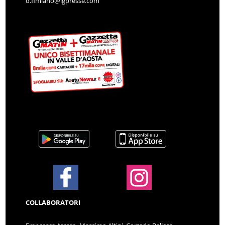
d.fimiano@lgpresse.com
COLLABORATORI