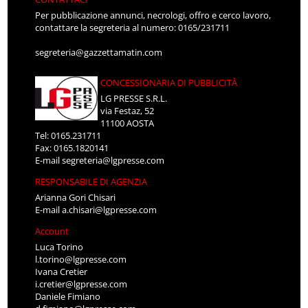
Per pubblicazione annunci, necrologi, offro e cerco lavoro,
contattare la segreteria al numero: 0165/231711
segreteria@gazzettamatin.com
CONCESSIONARIA DI PUBBLICITÀ
LG PRESSE S.R.L.
via Festaz, 52
11100 AOSTA
Tel: 0165.231711
Fax: 0165.1820141
E-mail
segreteria@lgpresse.com
RESPONSABILE DI AGENZIA
Arianna Gori Chisari
E-mail
a.chisari@lgpresse.com
Account
Luca Torino
l.torino@lgpresse.com
Ivana Cretier
i.cretier@lgpresse.com
Daniele Fimiano