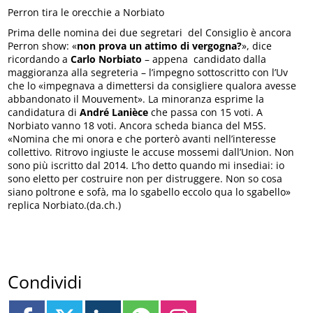
Perron tira le orecchie a Norbiato
Prima delle nomina dei due segretari del Consiglio è ancora
Perron show: «
non prova un attimo di vergogna?
», dice
ricordando a
Carlo Norbiato
– appena candidato dalla
maggioranza alla segreteria – l’impegno sottoscritto con l’Uv
che lo «impegnava a dimettersi da consigliere qualora avesse
abbandonato il Mouvement». La minoranza esprime la
candidatura di
André Lanièce
che passa con 15 voti. A
Norbiato vanno 18 voti. Ancora scheda bianca del M5S.
«Nomina che mi onora e che porterò avanti nell’interesse
collettivo. Ritrovo ingiuste le accuse mossemi dall’Union. Non
sono più iscritto dal 2014. L’ho detto quando mi insediai: io
sono eletto per costruire non per distruggere. Non so cosa
siano poltrone e sofà, ma lo sgabello eccolo qua lo sgabello»
replica Norbiato.(da.ch.)
Condividi