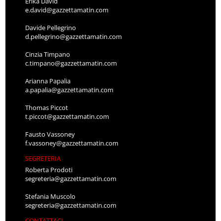
Erika David
e.david@gazzettamatin.com
Davide Pellegrino
d.pellegrino@gazzettamatin.com
Cinzia Timpano
c.timpano@gazzettamatin.com
Arianna Papalia
a.papalia@gazzettamatin.com
Thomas Piccot
t.piccot@gazzettamatin.com
Fausto Vassoney
f.vassoney@gazzettamatin.com
SEGRETERIA
Roberta Prodoti
segreteria@gazzettamatin.com
Stefania Muscolo
segreteria@gazzettamatin.com
CONTATTACI