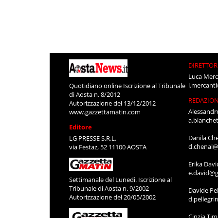
DIRETTOR
Luca Merc
l.mercant
Quotidiano online Iscrizione al Tribunale
di Aosta n. 8/2012
REDAZIO
Autorizzazione del 13/12/2012
Alessandr
www.gazzettamatin.com
a.bianche
Editore
Danila Ch
LG PRESSE S.R.L.
d.chenal@
via Festaz, 52 11100 AOSTA
Erika Davi
e.david@g
Settimanale del Lunedì. Iscrizione al
Tribunale di Aosta n. 9/2002
Davide Pel
Autorizzazione del 20/05/2002
d.pellegr
Cinzia Ti