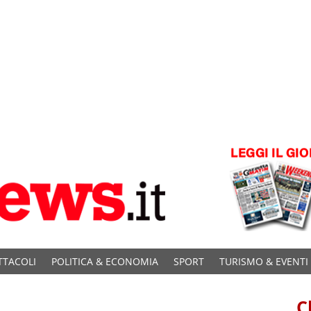
TTACOLI
POLITICA & ECONOMIA
SPORT
TURISMO & EVENTI
C