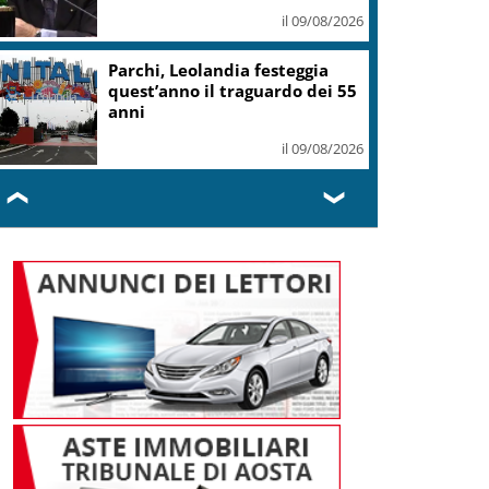
il 09/08/2026
Parchi, Leolandia festeggia
quest’anno il traguardo dei 55
anni
il 09/08/2026
❮
❯