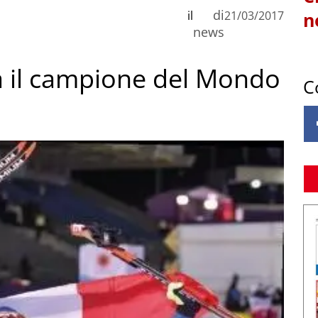
di
il
21/03/2017
n
news
a il campione del Mondo
C