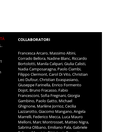
ITÀ
COLLABORATORI
L.
Francesca Arcaro, Massimo Altini,
Corrado Bellora, Nadine Blanc, Riccardo
11
Bortolotti, Manila Calipari, Giulia Calisti,
Nadia Camposaragna, Paolo Ciambi,
m
Filippo Clermont, Carol Di Vito, Christian
Leo Dufour, Christian Evaspasiano,
Giuseppe Farinella, Enrico Formento
Dojot, Bruno Fracasso, Fabio
Francesconi, Sofia Fregnani, Giorgia
Gambino, Paolo Gatto, Michael
Ghignone, Marlène Jorrioz, Cecilia
Lazzarotto, Giacomo Mangano, Angela
Marrelli, Federico Mecca, Luca Mauro
Melloni, Marc Montrosset, Matteo Nigra,
Sabrina Olibano, Emiliano Pala, Gabriele