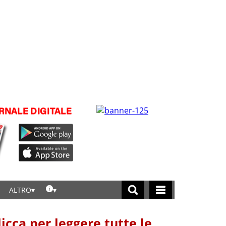
ALTRO
licca per leggere tutte le