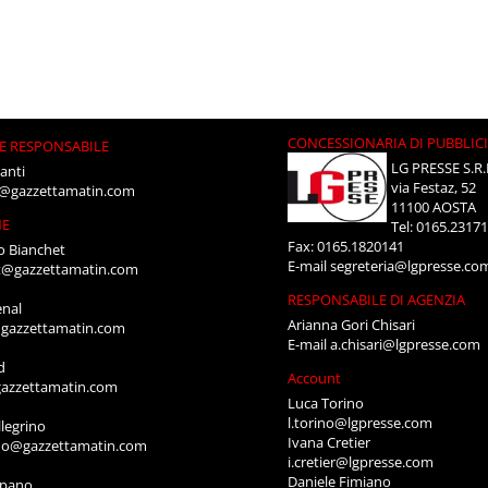
CONCESSIONARIA DI PUBBLIC
E RESPONSABILE
LG PRESSE S.R.
anti
via Festaz, 52
i@gazzettamatin.com
11100 AOSTA
NE
Tel: 0165.2317
Fax: 0165.1820141
o Bianchet
E-mail
segreteria@lgpresse.co
t@gazzettamatin.com
RESPONSABILE DI AGENZIA
enal
Arianna Gori Chisari
gazzettamatin.com
E-mail
a.chisari@lgpresse.com
d
Account
azzettamatin.com
Luca Torino
l.torino@lgpresse.com
legrino
Ivana Cretier
ino@gazzettamatin.com
i.cretier@lgpresse.com
Daniele Fimiano
mpano