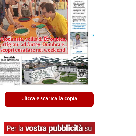
Clicca e scarica la copia