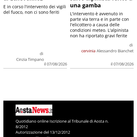
una gamba
E in corso l'intervento dei vigili
del fuoco, non ci sono feriti
L'intervento è avvenuto in
parte via terra e in parte con
l'elicottero a causa delle
condizioni meteo. L'alpinista
non ha riportato gravi ferite
di
cervinia
Alessandro Bianchet
di
Cinzia Timpano
il 07/08/2026
il 07/08/2026
Quotidiano online Iscrizione al Tribunale di Aosta n.
8/2012
Autorizzazione del 13/12/2012