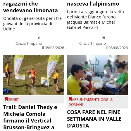
ragazzini che
nasceva l’alpinismo
vendevano limonata
I primi a raggiungere la vetta
del Monte Bianco furono
Ondata di generosità per i tre
Jacques Balmat e Michel
giovani della provincia di
Gabriel Paccard
Udine
di
di
Cinzia Timpano
Cinzia Timpano
il 08/08/2026
il 08/08/2026
SPORT
APPUNTAMENTI
,
OGGI &
DOMANI
Trail: Daniel Thedy e
COSA FARE NEL FINE
Michela Comola
SETTIMANA IN VALLE
firmano il Vertical
D’AOSTA
Brusson-Bringuez a