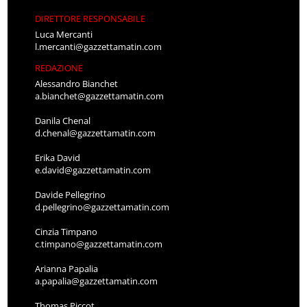
DIRETTORE RESPONSABILE
Luca Mercanti
l.mercanti@gazzettamatin.com
REDAZIONE
Alessandro Bianchet
a.bianchet@gazzettamatin.com
Danila Chenal
d.chenal@gazzettamatin.com
Erika David
e.david@gazzettamatin.com
Davide Pellegrino
d.pellegrino@gazzettamatin.com
Cinzia Timpano
c.timpano@gazzettamatin.com
Arianna Papalia
a.papalia@gazzettamatin.com
Thomas Piccot