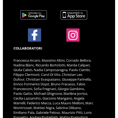
COLLABORATORI
Francesca Arcaro, Massimo Altini, Corrado Bellora,
Nadine Blanc, Riccardo Bortolotti, Manila Calipari,
Giulia Calisti, Nadia Camposaragna, Paolo Ciambi,
Filippo Clermont, Carol Di Vito, Christian Leo
Dufour, Christian Evaspasiano, Giuseppe Farinella,
Enrico Formento Dojot, Bruno Fracasso, Fabio
Francesconi, Sofia Fregnani, Giorgia Gambino,
Paolo Gatto, Michael Ghignone, Marlène Jorrioz,
Cecilia Lazzarotto, Giacomo Mangano, Angela
Marrelli, Federico Mecca, Luca Mauro Melloni, Marc
Montrosset, Matteo Nigra, Sabrina Olibano,
Emiliano Pala, Gabriele Peloso, Maurizio Pitti, Loris
Ponsetto, Andrea Portigliatti, Mattia Pramotton,