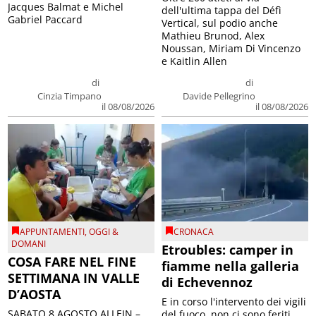
Jacques Balmat e Michel
dell'ultima tappa del Défì
Gabriel Paccard
Vertical, sul podio anche
Mathieu Brunod, Alex
Noussan, Miriam Di Vincenzo
e Kaitlin Allen
di
di
Cinzia Timpano
Davide Pellegrino
il 08/08/2026
il 08/08/2026
APPUNTAMENTI
,
OGGI &
CRONACA
DOMANI
Etroubles: camper in
COSA FARE NEL FINE
fiamme nella galleria
SETTIMANA IN VALLE
di Echevennoz
D’AOSTA
E in corso l'intervento dei vigili
SABATO 8 AGOSTO ALLEIN –
del fuoco, non ci sono feriti