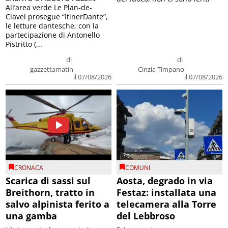
All’area verde Le Plan-de-
Clavel prosegue “ItinerDante”,
le letture dantesche, con la
partecipazione di Antonello
Pistritto (...
di
di
gazzettamatin
Cinzia Timpano
il 07/08/2026
il 07/08/2026
CRONACA
COMUNI
Scarica di sassi sul
Aosta, degrado in via
Breithorn, tratto in
Festaz: installata una
salvo alpinista ferito a
telecamera alla Torre
una gamba
del Lebbroso