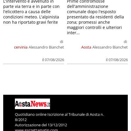
L'intervento è avvenuto in
Prime contromosse
parte via terra e in parte con
dell'amministrazione
l'elicottero a causa delle
comunale dopo l'esposto
condizioni meteo. L'alpinista
presentato da residenti della
non ha riportato gravi ferite
zona; promessi anche
maggiori controlli e ulteriori
inter...
di
di
cervinia
Alessandro Bianchet
Aosta
Alessandro Bianchet
il 07/08/2026
il 07/08/2026
Quotidiano online Iscrizione al Tribunale di Aosta n.
8/2012
Autorizzazione del 13/12/2012
www.gazzettamatin.com